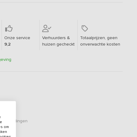
Onze service
Verhuurders &
Totaalprijzen, geen
9,2
huizen gecheckt
onverwachte kosten
geving
e
eoordelingen
de
es om
ikken
cookies