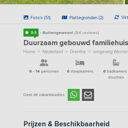
Vir
Foto's (51)
Plattegronden (2)
9,5
• Buitengewoon!
(54
reviews
)
Duurzaam gebouwd familiehui
Home
>
Nederland
>
Drenthe
>
omgeving Wester
6 - 14
personen
6
slaapkamers
6
badkamers 
douches
Deel dit vakantieadres:
Prijzen & Beschikbaarheid