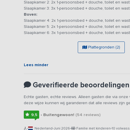
Slaapkamer 2: 2x 1-persoonsbed + douche, toilet en wast
Door de houten schuifdeur die de badkamer scheidt van
Slaapkamer 3: 3x 1-persoonsbed + douche, toilet en wast
dat de landelijke stijl ook in de slaapkamers doorgevoer
Boven:
2-persoons en een 3-persoons, de andere slaapkamers be
Slaapkamer 4: 2x 1-persoonsbed + douche, toilet en wast
om je heen is een goede nachtrust hier gegarandeerd!
Slaapkamer 5: 2x 1-persoonsbed + douche, toilet en wast
Slaapkamer 6: 3x 1-persoonsbed + douche, toilet en wast
De ruime tuin is een plek waar kinderen onbezorgd kunn
speelweide, tafeltennistafel, trampoline, speeltoestelle
zoals geiten, kippen, konijnen en pony’s. Verder is er ee
Plattegronden (2)
allen ’s avonds rondom de vuurkorf (hout is aanwezig) of
Is duurzaamheid belangrijk voor jou? Dan is dit vakantie
Lees minder
wanden van douglashout, een goede luchtcirculatie en 
is in de zomer.
Geverifieerde beoordelingen
Echte gasten, echte reviews. Alleen gasten die via onz
deze wijze kunnen wij garanderen dat alle reviews zijn 
9,5
• Buitengewoon!
(54
reviews
)
J.
-
-
-
-
Nederland
Juni 2026
Familie met kinderen
10 volwas