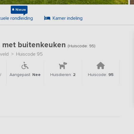
Nieuw
tuele rondleiding
Kamer indeling
s met buitenkeuken
(Huiscode: 95)
veld
>
Huiscode 95
/
Aangepast:
Nee
Huisdieren:
2
Huiscode:
95