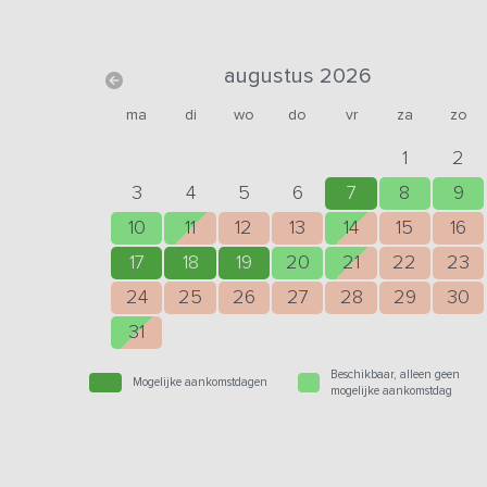
augustus 2026
ma
di
wo
do
vr
za
zo
1
2
3
4
5
6
7
8
9
10
11
12
13
14
15
16
17
18
19
20
21
22
23
24
25
26
27
28
29
30
31
Beschikbaar, alleen geen
Mogelijke aankomstdagen
mogelijke aankomstdag