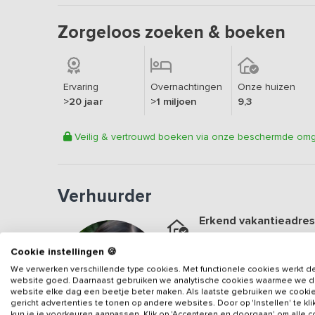
Zorgeloos zoeken & boeken
Ervaring
Overnachtingen
Onze huizen
>20 jaar
>1 miljoen
9,3
Veilig & vertrouwd boeken via onze beschermde om
Verhuurder
Erkend vakantieadres
Aangesloten sinds
2011
Cookie instellingen 🍪
Geweldige locatie
We verwerken verschillende type cookies. Met functionele cookies werkt d
Een
9.5
op basis van
54
b
website goed. Daarnaast gebruiken we analytische cookies waarmee we 
website elke dag een beetje beter maken. Als laatste gebruiken we cooki
Veilig & vertrouwd
gericht advertenties te tonen op andere websites. Door op 'Instellen' te kl
kun je je voorkeuren aanpassen. Klik op 'Accepteren en doorgaan' om alle 