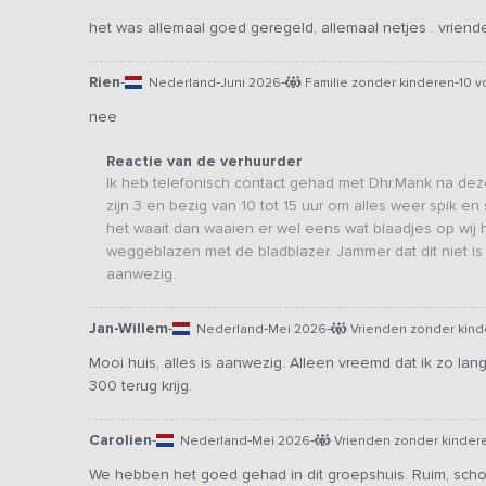
het was allemaal goed geregeld, allemaal netjes . vrien
Rien
-
-
-
-
Nederland
Juni 2026
Familie zonder kinderen
10 
nee
Reactie van de verhuurder
Ik heb telefonisch contact gehad met Dhr.Mank na de
zijn 3 en bezig van 10 tot 15 uur om alles weer spik en
het waait dan waaien er wel eens wat blaadjes op wij 
weggeblazen met de bladblazer. Jammer dat dit niet is g
aanwezig.
Jan-Willem
-
-
-
Nederland
Mei 2026
Vrienden zonder kind
Mooi huis, alles is aanwezig. Alleen vreemd dat ik zo la
300 terug krijg.
Carolien
-
-
-
Nederland
Mei 2026
Vrienden zonder kinder
We hebben het goed gehad in dit groepshuis. Ruim, sch