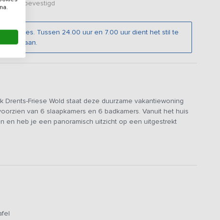
er zijn bevestigd
na.
 families. Tussen 24.00 uur en 7.00 uur dient het stil te
t toegestaan.
rk Drents-Friese Wold staat deze duurzame vakantiewoning
oorzien van 6 slaapkamers en 6 badkamers. Vanuit het huis
in en heb je een panoramisch uitzicht op een uitgestrekt
 meubels van steigerhout. Er is een fraaie zithoek met
plek waar je met familie en vrienden samen kunt zitten. De
ken en eten vloeiend in elkaar over gaan. De luxe keuken met
inductiekookplaat, oven, afwasmachine, combimagnetron en
end ten toon stellen! Via de openslaande deuren kijk je uit op
.
afel