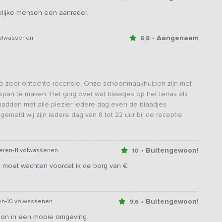
delijke mensen een aanrader.
• Aangenaam
volwassenen
6,8
ze zeer ontechte recensie. Onze schoonmaakhulpen zijn met
 span te maken. Het ging over wat blaadjes op het terras als
hadden met alle plezier iedere dag even de blaadjes
emeld wij zijn iedere dag van 8 tot 22 uur bij de receptie
-
• Buitengewoon!
eren
11 volwassenen
10
ng moet wachten voordat ik de borg van €
-
• Buitengewoon!
en
10 volwassenen
9,6
oon in een mooie omgeving.