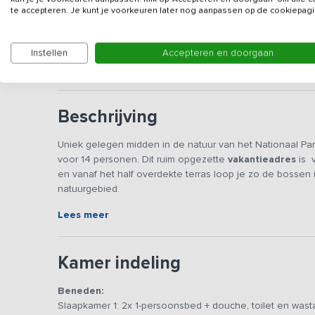
Gegevens van de verhuurd
te accepteren. Je kunt je voorkeuren later nog aanpassen op de cookiepagi
Deze vakantiewoning wordt voornamelijk verhuurd aan
Instellen
Accepteren en doorgaan
zijn. Harde muziek - zowel binnen als buiten - is nie
Beschrijving
Uniek gelegen midden in de natuur van het Nationaal Pa
voor 14 personen. Dit ruim opgezette
vakantieadres
is v
en vanaf het half overdekte terras loop je zo de bossen 
natuurgebied.
Lees meer
De grote leefruimte is landelijk ingericht en voorzien van
comfortabele fauteuils en een ruime bank, een gezellige 
prachtige eettafel grenst aan de open keuken, zodat ko
Kamer indeling
een groot kookschiereiland is voorzien van een 6 pits 
voldoende koelruimte, hier kun je je kookkunsten uitstek
Beneden:
het half overkapte terras en het fraaie Drentse landschap
Slaapkamer 1: 2x 1-persoonsbed + douche, toilet en wast