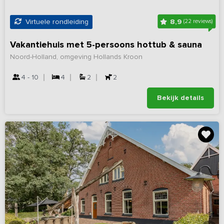
8,9
Virtuele rondleiding
(22 reviews)
Vakantiehuis met 5-persoons hottub & sauna
Noord-Holland, omgeving Hollands Kroon
4 - 10
4
2
2
Bekijk details