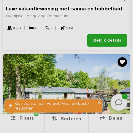
Luxe vakantiewoning met sauna en bubbelbad
Overijssel, omgeving Ootmarsum
4 - 8
4
2
Nee
Bekijk details
1
X
Kies 'Aankomst - Vertrek' voor de beste
resultaten
1
Filters
Delen
Sorteren