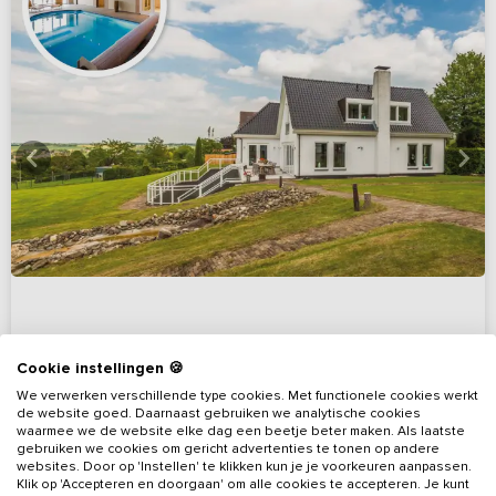
Cookie instellingen 🍪
9,5
(23 reviews)
We verwerken verschillende type cookies. Met functionele cookies werkt
de website goed. Daarnaast gebruiken we analytische cookies
Exclusieve luxe villa met privé zwembad
waarmee we de website elke dag een beetje beter maken. Als laatste
Limburg, omgeving Heuvelland
gebruiken we cookies om gericht advertenties te tonen op andere
websites. Door op 'Instellen' te klikken kun je je voorkeuren aanpassen.
Klik op 'Accepteren en doorgaan' om alle cookies te accepteren. Je kunt
7 - 20
7
8
1