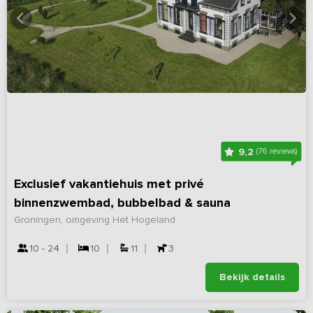
9,2
(76 reviews)
Exclusief vakantiehuis met privé
binnenzwembad, bubbelbad & sauna
Groningen, omgeving Het Hogeland
10 - 24
10
11
3
Bekijk details