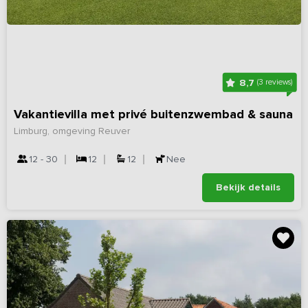
8,7
(3 reviews)
Vakantievilla met privé buitenzwembad & sauna
Limburg, omgeving Reuver
12 - 30
12
12
Nee
Bekijk details