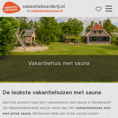
Vakantiehuis met sauna
De leukste vakantiehuizen met sauna
Aan het zoeken naar een vakantiehuis met sauna in Nederland?
Op VakantieBoerderij vind je meer dan 140
vakantiehuizen met
een privé sauna
. Benieuwd welk van onze sauna huizen