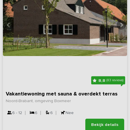
8,8
(83 reviews)
Vakantiewoning met sauna & overdekt terras
Noord-Brabant, omgeving Boxmeer
6 - 12
6
6
Nee
Bekijk details