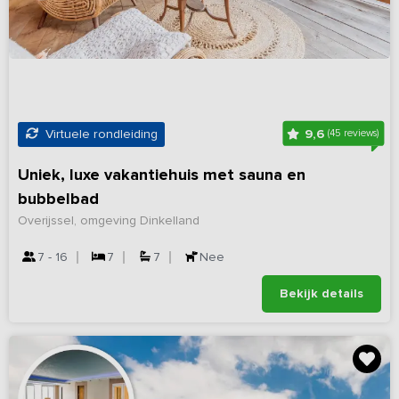
9,6
Virtuele rondleiding
(45 reviews)
Uniek, luxe vakantiehuis met sauna en
bubbelbad
Overijssel, omgeving Dinkelland
7 - 16
7
7
Nee
Bekijk details