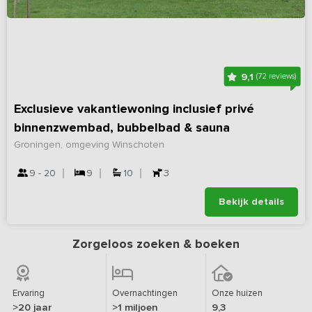
9,1
(72 reviews)
Exclusieve vakantiewoning inclusief privé
binnenzwembad, bubbelbad & sauna
Groningen, omgeving Winschoten
9 - 20
9
10
3
Bekijk details
Zorgeloos zoeken & boeken
Ervaring
Overnachtingen
Onze huizen
>20 jaar
>1 miljoen
9,3