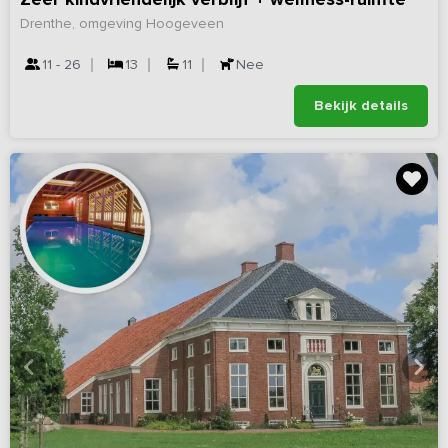
Drenthe, omgeving Hoogeveen
11 - 26
13
11
Nee
Bekijk details