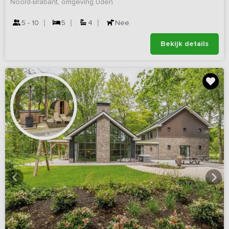
Noord-Brabant, omgeving Uden
5 - 10
5
4
Nee
Bekijk details