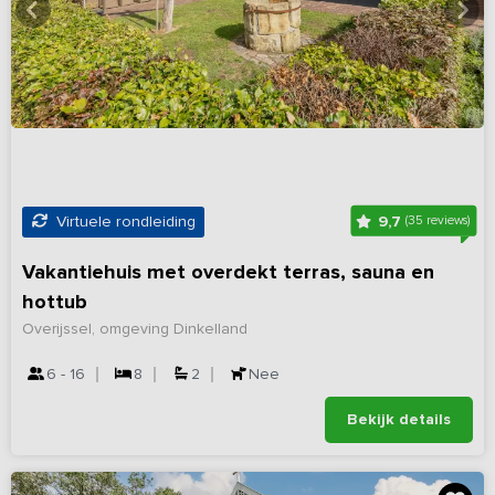
9,7
Virtuele rondleiding
(35 reviews)
Vakantiehuis met overdekt terras, sauna en
hottub
Overijssel, omgeving Dinkelland
6 - 16
8
2
Nee
Bekijk details