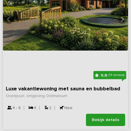
9,8
(14 reviews)
Luxe vakantiewoning met sauna en bubbelbad
Overijssel, omgeving Ootmarsum
4 - 8
4
2
Nee
Bekijk details