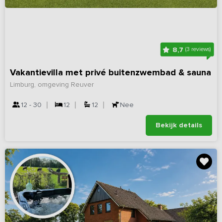
8,7
(3 reviews)
Vakantievilla met privé buitenzwembad & sauna
Limburg, omgeving Reuver
12 - 30
12
12
Nee
Bekijk details