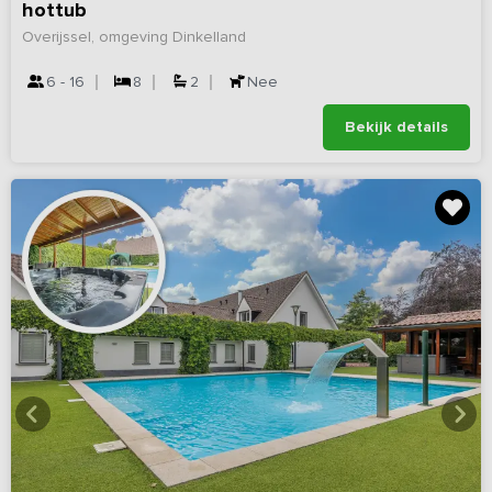
hottub
Overijssel, omgeving Dinkelland
6 - 16
8
2
Nee
Bekijk details