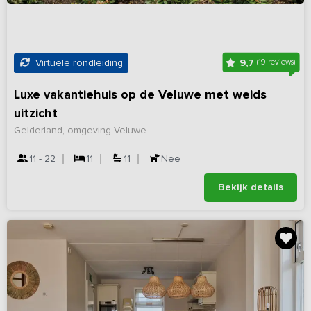
9,7
Virtuele rondleiding
(19 reviews)
Luxe vakantiehuis op de Veluwe met weids
uitzicht
Gelderland, omgeving Veluwe
11 - 22
11
11
Nee
Bekijk details