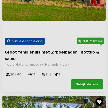
9,0
Virtuele rondleiding
(74 reviews)
Groot familiehuis met 2 'boeibaden', hottub &
sauna
Noord-Holland, omgeving Hollands Kroon
20 - 40
17
8
8
Bekijk details