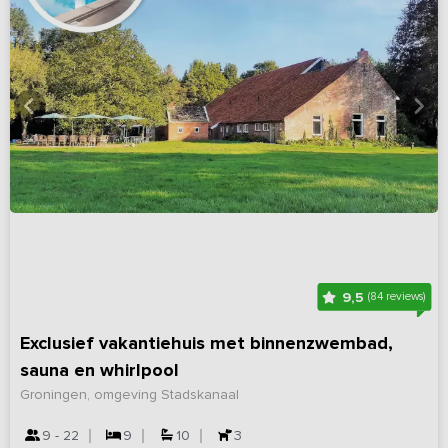
9,5
(84 reviews)
Exclusief vakantiehuis met binnenzwembad,
sauna en whirlpool
Groningen, omgeving Stadskanaal
9 - 22
9
10
3