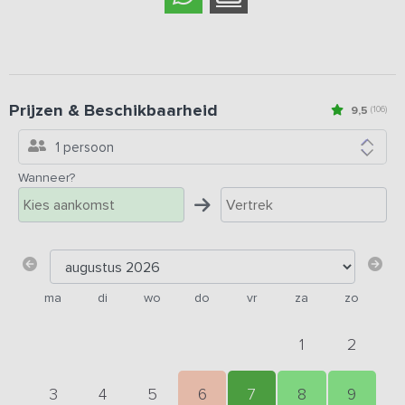
Prijzen & Beschikbaarheid
9,5
(106)
1 persoon
Wanneer?
ma
di
wo
do
vr
za
zo
1
2
3
4
5
6
7
8
9