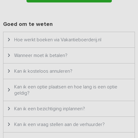
waarbij je heerlijk kunt zitten op het aanwezige tuinmeubilair.
Geniet ’s avonds van de zonsondergang bij een knetterende
vuurkorf.
Goed om te weten
Hoe werkt boeken via Vakantieboerderij.nl
Wanneer moet ik betalen?
Kan ik kosteloos annuleren?
Kan ik een optie plaatsen en hoe lang is een optie
geldig?
Kan ik een bezichtiging inplannen?
Kan ik een vraag stellen aan de verhuurder?