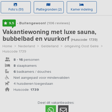
Foto's (51)
Plattegronden (2)
Kamer indeling
9,5
• Buitengewoon!
(106
reviews
)
Vakantiewoning met luxe sauna,
bubbelbad en vuurkorf
(Huiscode: 1739)
Home
>
Nederland
>
Gelderland
>
omgeving Oost Gelre
>
Huiscode 1739
8 - 16
personen
8
slaapkamers
6
badkamers / douches
Niet aangepast voor mindervaliden
4 huisdieren toegestaan
Huiscode:
1739
Deel dit vakantieadres: