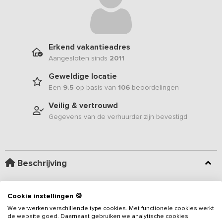
Erkend vakantieadres
Aangesloten sinds
2011
Geweldige locatie
Een
9.5
op basis van
106
beoordelingen
Veilig & vertrouwd
Gegevens van de verhuurder zijn bevestigd
Beschrijving
Heerlijk fietsen, wandelen of juist genieten van de rust en ruimte in
Cookie instellingen 🍪
de Achterhoek. Bezoek dan eens met je gezin, familie of groep
We verwerken verschillende type cookies. Met functionele cookies werkt
deze luxe groepsaccommodatie. Dit
vakantieadres
is voorzien
de website goed. Daarnaast gebruiken we analytische cookies
van 8 slaapkamers, 6 badkamers, sauna en bubbelbad.