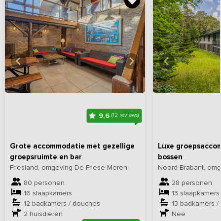
Bekijk
hier
alle foto's
Bekijk
hi
9,6
(12 reviews)
Grote accommodatie met gezellige
Luxe groepsaccom
groepsruimte en bar
bossen
Friesland, omgeving De Friese Meren
Noord-Brabant, om
80 personen
28 personen
16 slaapkamers
13 slaapkamers
12 badkamers / douches
13 badkamers /
2
huisdieren
Nee