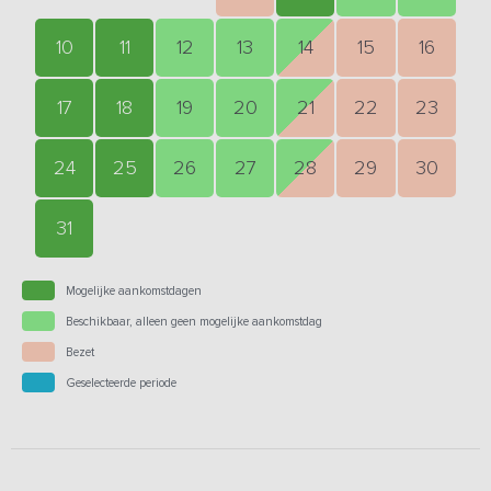
10
11
12
13
14
15
16
17
18
19
20
21
22
23
24
25
26
27
28
29
30
31
Mogelijke aankomstdagen
Beschikbaar, alleen geen mogelijke aankomstdag
Bezet
Geselecteerde periode