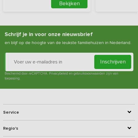
Bekijken
Schrijf je in voor onze nieuwsbrief
en blijf op de hoogte van de leukste familiehuizen in Nederland.
Inschrijven
Beschermd door reCAPTCHA.
Privacybeleid
en
gebruiksvoorwaarden
zijn van
toepassing.
Service
Regio's