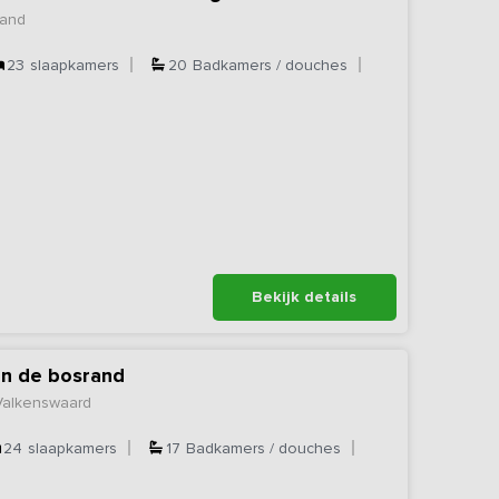
land
23
slaapkamers
20
Badkamers / douches
Bekijk details
an de bosrand
Valkenswaard
24
slaapkamers
17
Badkamers / douches