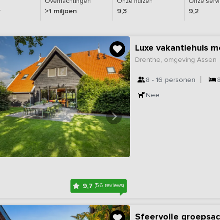
Overnachtingen
Onze huizen
Onze serv
r
>1 miljoen
9,3
9,2
Luxe vakantiehuis m
Drenthe, omgeving Assen
8 - 16
personen
Nee
9,7
(56 reviews)
Sfeervolle groepsa