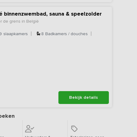
vé binnenzwembad, sauna & speelzolder
r de grens in België
9
slaapkamers
8
Badkamers / douches
Bekijk details
oeken