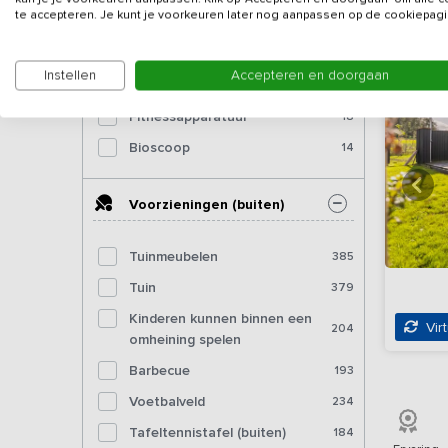
te accepteren. Je kunt je voorkeuren later nog aanpassen op de cookiepagi
Dartbord
136
Pooltafel
89
Instellen
Accepteren en doorgaan
Biljart
40
Fitnessapparatuur
18
Bioscoop
14
Voorzieningen (buiten)
Tuinmeubelen
385
Tuin
379
Kinderen kunnen binnen een
Virt
204
omheining spelen
Barbecue
193
Voetbalveld
234
Tafeltennistafel (buiten)
184