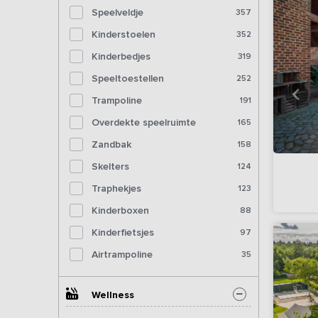
Speelveldje
357
Kinderstoelen
352
Kinderbedjes
319
Speeltoestellen
252
Trampoline
191
Overdekte speelruimte
165
Zandbak
158
Skelters
124
Traphekjes
123
Kinderboxen
88
Kinderfietsjes
97
Airtrampoline
35
Wellness