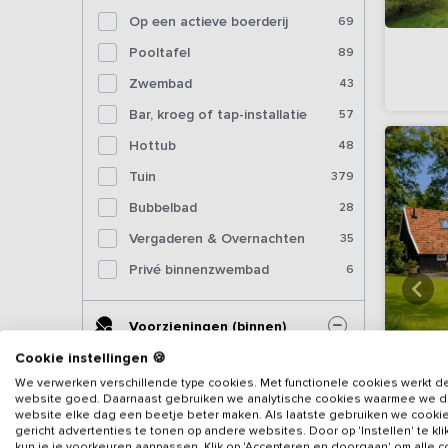
Op een actieve boerderij
69
Pooltafel
89
Zwembad
43
Bar, kroeg of tap-installatie
57
Hottub
48
Tuin
379
Bubbelbad
28
Vergaderen & Overnachten
35
Privé binnenzwembad
6
Voorzieningen (binnen)
Cookie instellingen 🍪
Sjoelbak
238
We verwerken verschillende type cookies. Met functionele cookies werkt d
website goed. Daarnaast gebruiken we analytische cookies waarmee we 
Tafelvoetbal
177
website elke dag een beetje beter maken. Als laatste gebruiken we cooki
Virt
gericht advertenties te tonen op andere websites. Door op 'Instellen' te kl
Tafeltennistafel (binnen)
121
kun je je voorkeuren aanpassen. Klik op 'Accepteren en doorgaan' om alle 