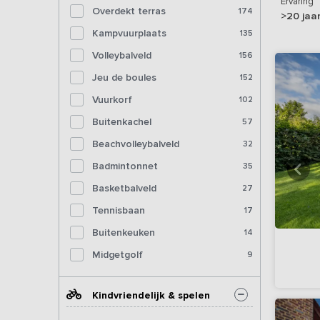
Ervaring
Overdekt terras
174
>20 jaa
Kampvuurplaats
135
Volleybalveld
156
Jeu de boules
152
Vuurkorf
102
Buitenkachel
57
Beachvolleybalveld
32
Badmintonnet
35
Basketbalveld
27
Tennisbaan
17
Buitenkeuken
14
Midgetgolf
9
Kindvriendelijk & spelen