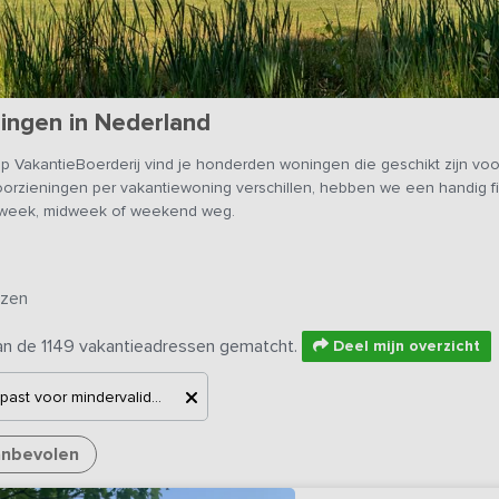
ingen in Nederland
VakantieBoerderij vind je honderden woningen die geschikt zijn voor
oorzieningen per vakantiewoning verschillen, hebben we een handig f
en week, midweek of weekend weg.
izen
an de 1149 vakantieadressen gematcht.
Deel mijn overzicht
Aangepast voor mindervaliden
nbevolen