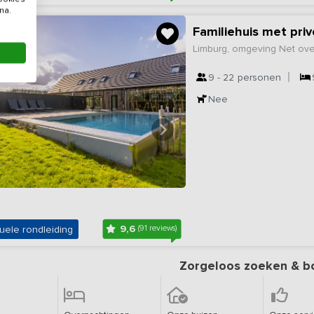
na.
Familiehuis met pri
Limburg, omgeving Net ove
9 - 22
personen
Nee
9,6
uele rondleiding
(91 reviews)
Zorgeloos zoeken & b