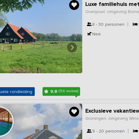
Overijssel, omgeving Born
8 - 30
personen
Nee
9,8
uele rondleiding
(156 reviews)
Groningen, omgeving Wins
9 - 20
personen