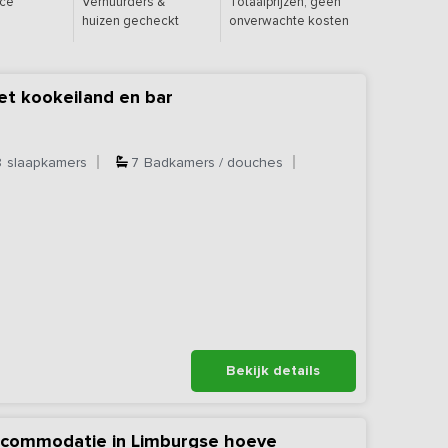
ice
Verhuurders &
Totaalprijzen, geen
huizen gecheckt
onverwachte kosten
et kookeiland en bar
8
slaapkamers
7
Badkamers / douches
Bekijk details
ccommodatie in Limburgse hoeve