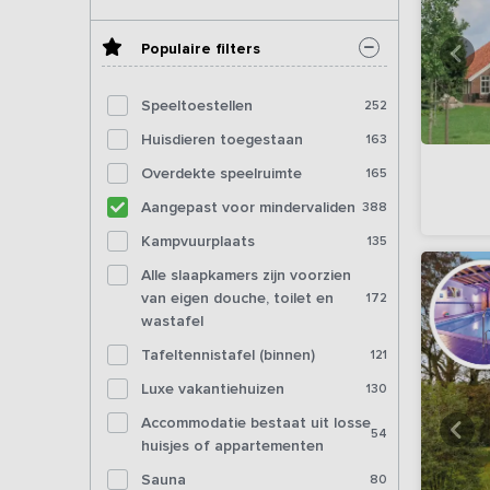
Populaire filters
Speeltoestellen
252
Huisdieren toegestaan
163
Overdekte speelruimte
165
Aangepast voor mindervaliden
388
Kampvuurplaats
135
Alle slaapkamers zijn voorzien
van eigen douche, toilet en
172
wastafel
Tafeltennistafel (binnen)
121
Luxe vakantiehuizen
130
Accommodatie bestaat uit losse
54
huisjes of appartementen
Sauna
80