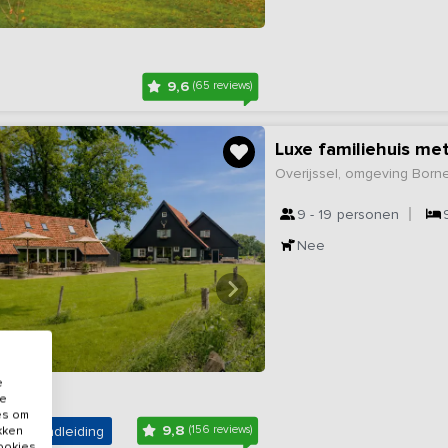
9,6
(65 reviews)
Luxe familiehuis me
Overijssel, omgeving Born
9 - 19
personen
Nee
e
de
es om
9,8
uele rondleiding
(156 reviews)
ikken
cookies