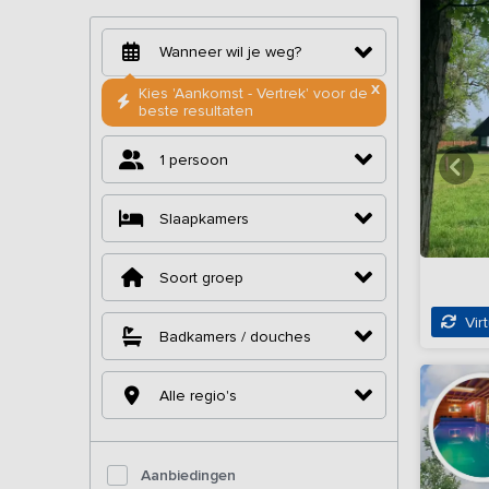
X
Kies 'Aankomst - Vertrek' voor de
beste resultaten
1 persoon
Slaapkamers
Soort groep
Virt
Badkamers / douches
Alle regio's
Aanbiedingen