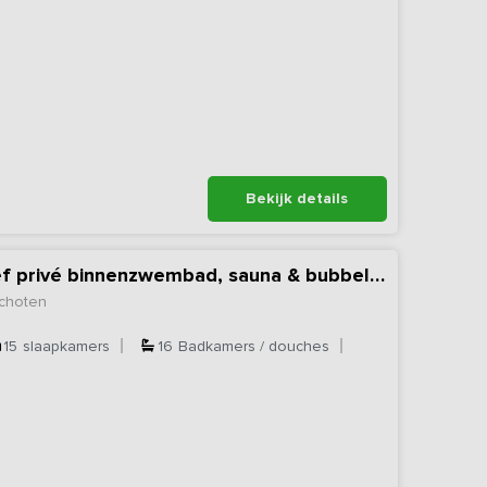
Bekijk details
Vakantiehuis inclusief privé binnenzwembad, sauna & bubbelbad
choten
15
slaapkamers
16
Badkamers / douches