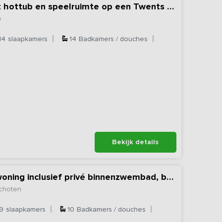
Luxe familiehuis met hottub en speelruimte op een Twents erf
e
14
slaapkamers
14
Badkamers / douches
Bekijk details
Exclusieve vakantiewoning inclusief privé binnenzwembad, bubbelbad & sauna
choten
9
slaapkamers
10
Badkamers / douches