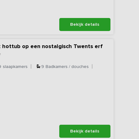
Bekijk details
t hottub op een nostalgisch Twents erf
e
9
slaapkamers
9
Badkamers / douches
Bekijk details