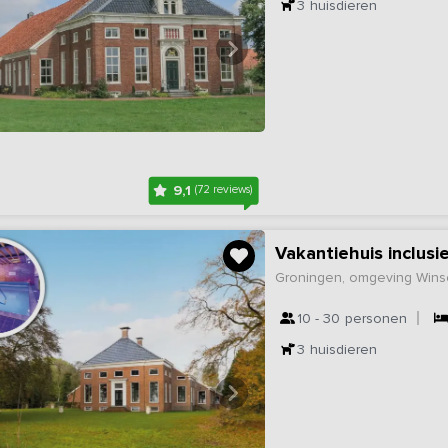
3
huisdieren
9,1
(72 reviews)
Groningen, omgeving Wins
10 - 30
personen
3
huisdieren