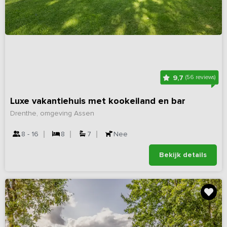
9,7
(56 reviews)
Luxe vakantiehuis met kookeiland en bar
Drenthe, omgeving Assen
8 - 16
8
7
Nee
Bekijk details