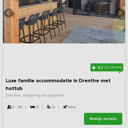
9,7
(26 reviews)
Luxe familie accommodatie in Drenthe met
hottub
Drenthe, omgeving Hoogeveen
8 - 26
13
12
Nee
Bekijk details