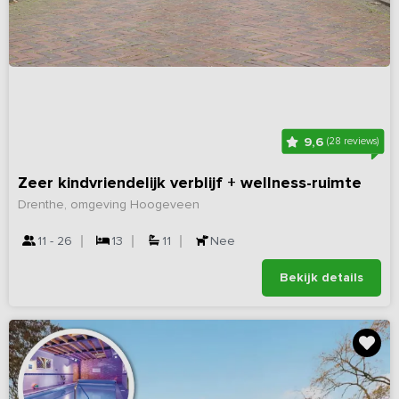
9,6
(28 reviews)
Zeer kindvriendelijk verblijf + wellness-ruimte
Drenthe, omgeving Hoogeveen
11 - 26
13
11
Nee
Bekijk details