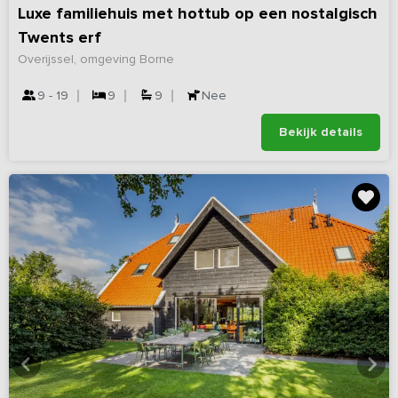
Luxe familiehuis met hottub op een nostalgisch
Twents erf
Overijssel, omgeving Borne
9 - 19
9
9
Nee
Bekijk details