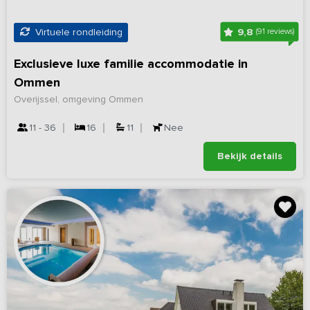
9,8
Virtuele rondleiding
(91 reviews)
Exclusieve luxe familie accommodatie in
Ommen
Overijssel, omgeving Ommen
11 - 36
16
11
Nee
Bekijk details