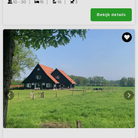
10 - 30
15
16
3
Bekijk details