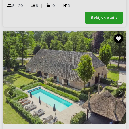
9 - 20
9
10
3
Bekijk details