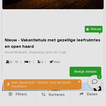
Nieuw
Nieuw - Vakantiehuis met gezellige leefruimtes
en open haard
Noord-Brabant, omgeving Land van Cuijk
9 - 19
9
3
Nee
Bekijk details
1
X
Kies 'Aankomst - Vertrek' voor de beste
resultaten
Filters
Delen
Sorteren