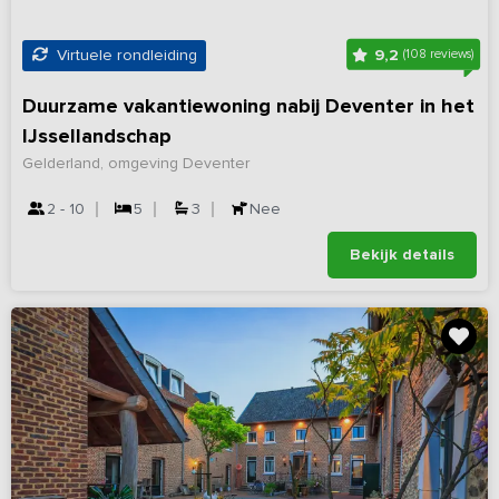
9,2
Virtuele rondleiding
(108 reviews)
Duurzame vakantiewoning nabij Deventer in het
IJssellandschap
Gelderland, omgeving Deventer
2 - 10
5
3
Nee
Bekijk details