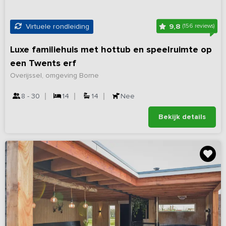
9,8
Virtuele rondleiding
(156 reviews)
Luxe familiehuis met hottub en speelruimte op
een Twents erf
Overijssel, omgeving Borne
8 - 30
14
14
Nee
Bekijk details