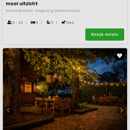
mooi uitzicht
Noord-Brabant, omgeving Valkenswaard
9 - 23
9
5
Nee
Bekijk details