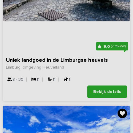
9,0
(2 reviews)
Uniek landgoed in de Limburgse heuvels
Limburg, omgeving Heuvelland
8 - 30
11
11
1
Bekijk details