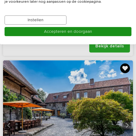
je voorkeuren later nog aanpassen op de cookiepagina.
Modern vakantiehuis in de natuur met luxe
kamers
Instellen
Noord-Brabant, omgeving Valkenswaard
Accepteren en doorgaan
6 - 15
8
6
Nee
Bekijk details