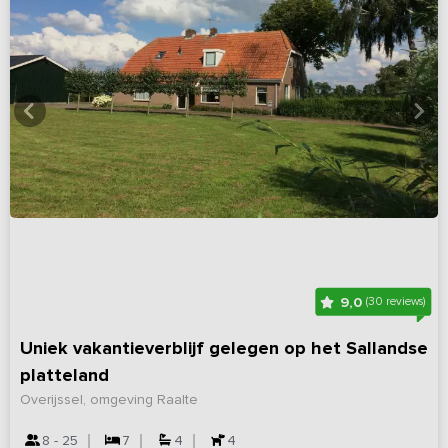
9,0
(30 reviews)
Uniek vakantieverblijf gelegen op het Sallandse
platteland
Overijssel, omgeving Raalte
8 - 25
7
4
4