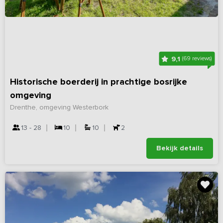
9,1
(69 reviews)
Historische boerderij in prachtige bosrijke
omgeving
Drenthe, omgeving Westerbork
13 - 28
10
10
2
Bekijk details