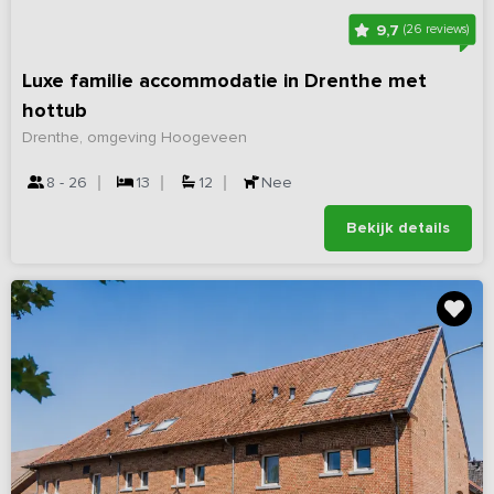
9,7
(26 reviews)
Luxe familie accommodatie in Drenthe met
hottub
Drenthe, omgeving Hoogeveen
8 - 26
13
12
Nee
Bekijk details