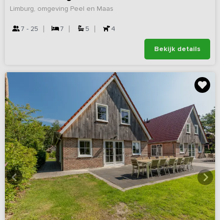
Limburg, omgeving Peel en Maas
7 - 25
7
5
4
Bekijk details