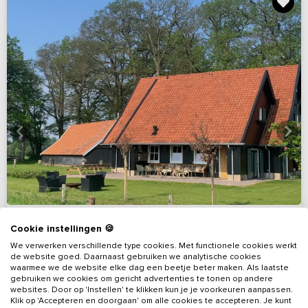
Cookie instellingen 🍪
We verwerken verschillende type cookies. Met functionele cookies werkt
de website goed. Daarnaast gebruiken we analytische cookies
9,8
(156 reviews)
waarmee we de website elke dag een beetje beter maken. Als laatste
gebruiken we cookies om gericht advertenties te tonen op andere
websites. Door op 'Instellen' te klikken kun je je voorkeuren aanpassen.
Luxe familiehuis met hottub en speelruimte in
Klik op 'Accepteren en doorgaan' om alle cookies te accepteren. Je kunt