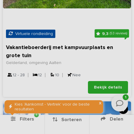
9,3
Virtuele rondleiding
(53 reviews)
Vakantieboerderij met kampvuurplaats en
grote tuin
Gelderland, omgeving Aalten
12 - 28
12
10
Nee
Bekijk details
1
X
Kies 'Aankomst - Vertrek' voor de beste
resultaten
1
Filters
Delen
Sorteren