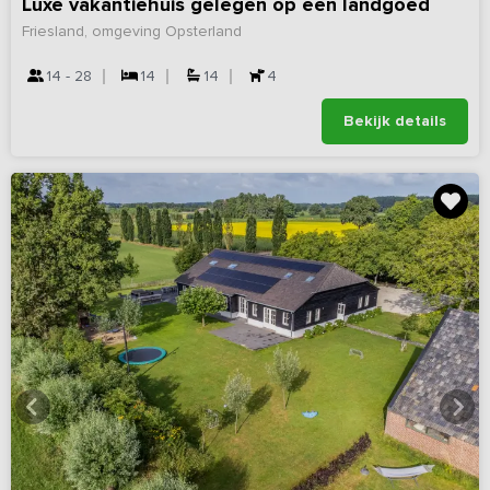
Luxe vakantiehuis gelegen op een landgoed
Friesland, omgeving Opsterland
14 - 28
14
14
4
Bekijk details