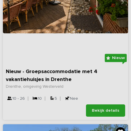
Nieuw
Nieuw - Groepsaccommodatie met 4
vakantiehuisjes in Drenthe
Drenthe, omgeving Westerveld
10 - 26
10
5
Nee
Bekijk details