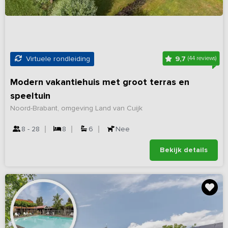
9,7
Virtuele rondleiding
(44 reviews)
Modern vakantiehuis met groot terras en
speeltuin
Noord-Brabant, omgeving Land van Cuijk
8 - 28
8
6
Nee
Bekijk details