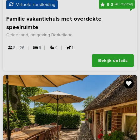
9,3
Virtuele rondleiding
(46 reviews)
Familie vakantiehuis met overdekte
speelruimte
Gelderland, omgeving Berkelland
8 - 26
6
4
1
Bekijk details