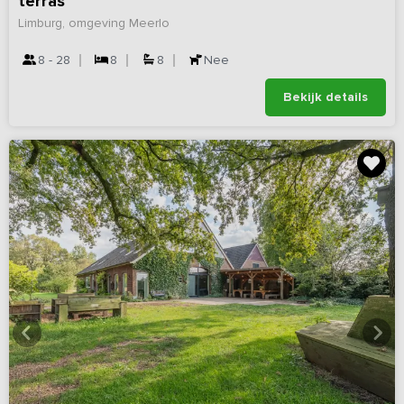
terras
Limburg, omgeving Meerlo
8 - 28
8
8
Nee
Bekijk details