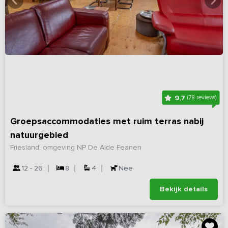
9,7
(78 reviews)
Groepsaccommodaties met ruim terras nabij
natuurgebied
Friesland, omgeving NP De Alde Feanen
12 - 26
8
4
Nee
Bekijk details