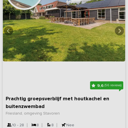
9,6
(56 reviews)
Prachtig groepsverblijf met houtkachel en
buitenzwembad
Friesland, omgeving Stavoren
10 - 28
8
8
Nee