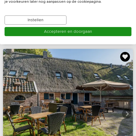
Twente
je voorkeuren later nog aanpassen op de cookiepagina.
Overijssel, omgeving Borne
Instellen
14 - 25
14
14
Nee
Accepteren en doorgaan
Bekijk details