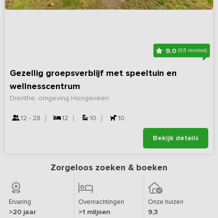
9,0
(68 reviews)
Gezellig groepsverblijf met speeltuin en
wellnesscentrum
Drenthe, omgeving Hoogeveen
12 - 28
12
10
10
Bekijk details
Zorgeloos zoeken & boeken
Ervaring
Overnachtingen
Onze huizen
>20 jaar
>1 miljoen
9,3