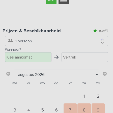
Prijzen & Beschikbaarheid
9,9
(15)
1 persoon
Wanneer?
ma
di
wo
do
vr
za
zo
1
2
3
4
5
6
7
8
9