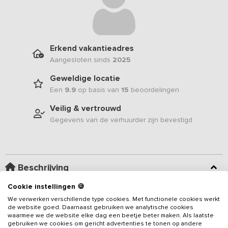
Erkend vakantieadres
Aangesloten sinds
2025
Geweldige locatie
Een
9.9
op basis van
15
beoordelingen
Veilig & vertrouwd
Gegevens van de verhuurder zijn bevestigd
Beschrijving
Cookie instellingen 🍪
Landelijk gelegen in Limburg, op een steenworp afstand van de
We verwerken verschillende type cookies. Met functionele cookies werkt
Maas en omringd door natuur, verrijst een nieuw vakantiehuis met
de website goed. Daarnaast gebruiken we analytische cookies
gezamenlijk binnenzwembad. Dit karaktervolle en luxe
waarmee we de website elke dag een beetje beter maken. Als laatste
gebruiken we cookies om gericht advertenties te tonen op andere
vakantieadres
ligt op een kleinschalig vakantiepark en is met 13