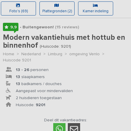
Foto's (69)
Plattegronden (2)
Kamer indeling
9,9
• Buitengewoon!
(15
reviews
)
Modern vakantiehuis met hottub en
binnenhof
(Huiscode: 9201)
Home
>
Nederland
>
Limburg
>
omgeving Venlo
>
Huiscode 9201
13 - 26
personen
13
slaapkamers
13
badkamers / douches
Aangepast voor mindervaliden
2 huisdieren toegestaan
Huiscode:
9201
Deel dit vakantieadres: