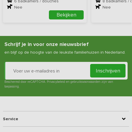
6 badkamers / douches
8 badkamers / 
Nee
Nee
Bekijken
Schrijf je in voor onze nieuwsbrief
en blijf op de hoogte van de leukste familiehuizen in Nederland.
Inschrijven
Beschermd door reCAPTCHA.
Privacybeleid
en
gebruiksvoorwaarden
zijn van
toepassing.
Service