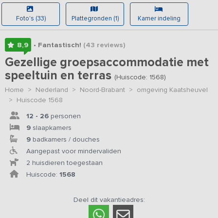
Foto's (33)
Plattegronden (1)
Kamer indeling
8,9
• Fantastisch!
(43
reviews
)
Gezellige groepsaccommodatie met
speeltuin en terras
(Huiscode: 1568)
Home
>
Nederland
>
Noord-Brabant
>
omgeving Kaatsheuvel
>
Huiscode 1568
12 - 26
personen
9
slaapkamers
9
badkamers / douches
Aangepast voor mindervaliden
2 huisdieren toegestaan
Huiscode:
1568
Deel dit vakantieadres: