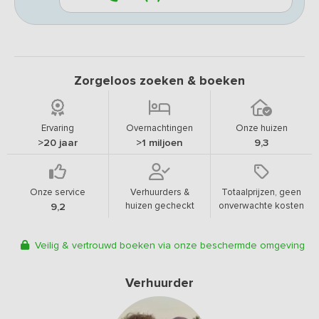
Zorgeloos zoeken & boeken
Ervaring
Overnachtingen
Onze huizen
>20 jaar
>1 miljoen
9,3
Onze service
Verhuurders &
Totaalprijzen, geen
huizen gecheckt
onverwachte kosten
9,2
Veilig & vertrouwd boeken via onze beschermde omgeving
Verhuurder