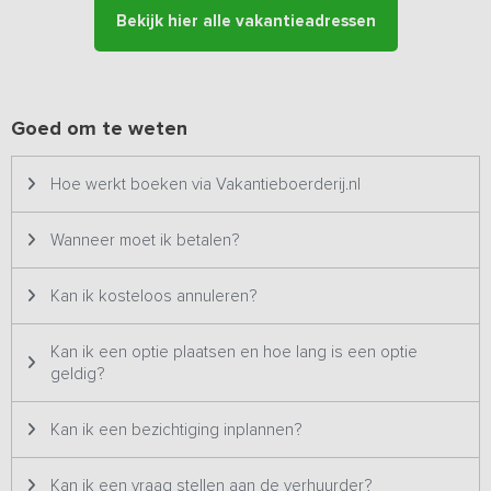
kinderbedje bijgeplaatst worden.
Bekijk hier alle vakantieadressen
Er grenst een zeer ruim terras met voldoende meubilair aan het
vakantiehuis. Vanuit hier kijk je uit over het terrein en hou je
gemakkelijk overzicht over de spelende kinderen. Er is een
sportveldje aanwezig en er zijn speeltoestellen voor de kinderen.
Goed om te weten
Naast de accommodatie is een midgetolfbaan te vinden en op
korte afstand ligt een speelboerderij met speeltuin, dieren en
Hoe werkt boeken via Vakantieboerderij.nl
waterspeelplek: de Pukkemuk.
Wanneer moet ik betalen?
Kan ik kosteloos annuleren?
Kan ik een optie plaatsen en hoe lang is een optie
geldig?
Kan ik een bezichtiging inplannen?
Kan ik een vraag stellen aan de verhuurder?