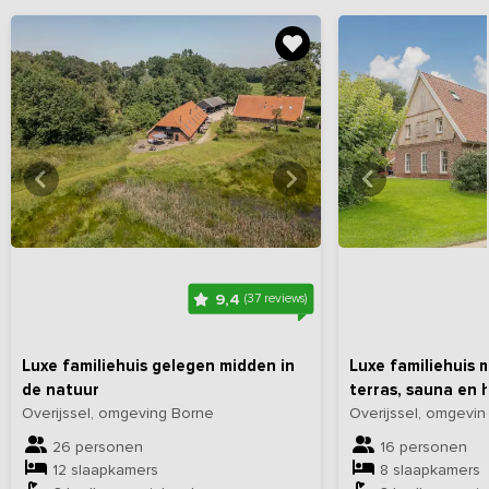
Bekijk
hier
alle foto's
Bekijk
hi
9,4
(37 reviews)
Luxe familiehuis gelegen midden in
Luxe familiehuis 
de natuur
terras, sauna en 
Overijssel, omgeving Borne
Overijssel, omgevin
26 personen
16 personen
12 slaapkamers
8 slaapkamers