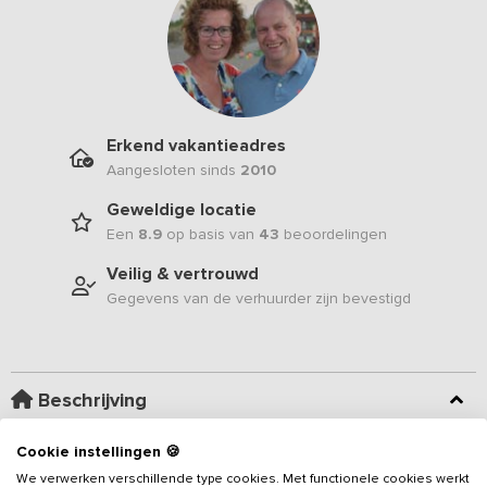
Erkend vakantieadres
Aangesloten sinds
2010
Geweldige locatie
Een
8.9
op basis van
43
beoordelingen
Veilig & vertrouwd
Gegevens van de verhuurder zijn bevestigd
Beschrijving
Cookie instellingen 🍪
Dit sfeervolle 26-persoons
vakantieadres
is voorzien van alle
gemakken en ligt op korte afstand van verschillende
We verwerken verschillende type cookies. Met functionele cookies werkt