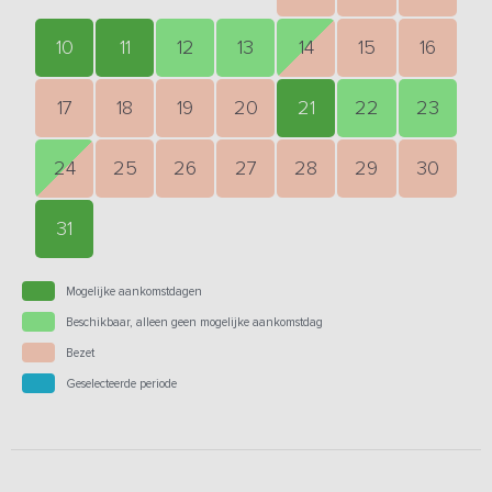
10
11
12
13
14
15
16
17
18
19
20
21
22
23
24
25
26
27
28
29
30
31
Mogelijke aankomstdagen
Beschikbaar, alleen geen mogelijke aankomstdag
Bezet
Geselecteerde periode