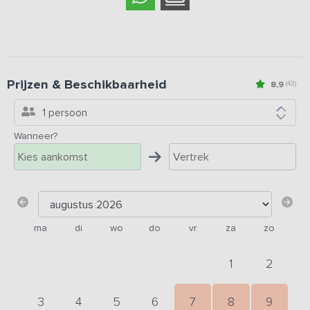
Prijzen & Beschikbaarheid
8,9
(43)
1 persoon
Wanneer?
ma
di
wo
do
vr
za
zo
1
2
3
4
5
6
7
8
9