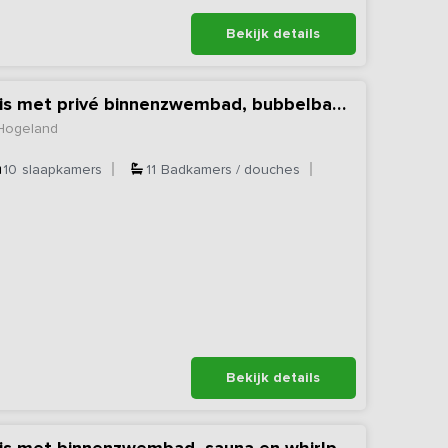
Bekijk details
Exclusief vakantiehuis met privé binnenzwembad, bubbelbad & sauna
 Hogeland
10
slaapkamers
11
Badkamers / douches
Bekijk details