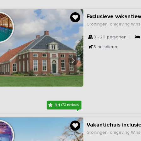
Groningen, omgeving Wins
9 - 20
personen
3
huisdieren
9,1
(72 reviews)
Groningen, omgeving Wins