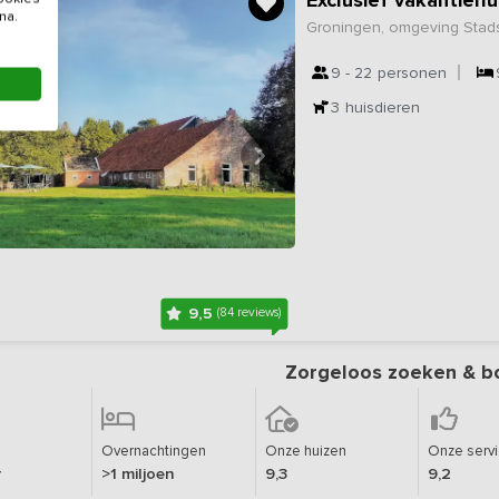
na.
Groningen, omgeving Stad
9 - 22
personen
3
huisdieren
9,5
(84 reviews)
Zorgeloos zoeken & b
Overnachtingen
Onze huizen
Onze serv
r
>1 miljoen
9,3
9,2