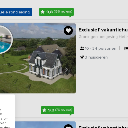
9,8
uele rondleiding
(156 reviews)
Groningen, omgeving Het
10 - 24
personen
3
huisdieren
e
9,2
(76 reviews)
de
es om
ikken
cookies