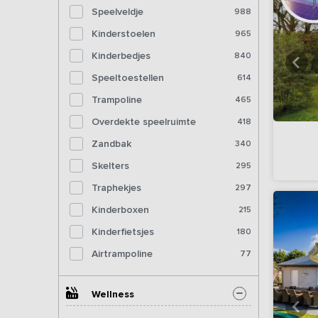
Speelveldje
988
Kinderstoelen
965
Kinderbedjes
840
Speeltoestellen
614
Trampoline
465
Overdekte speelruimte
418
Zandbak
340
Skelters
295
Traphekjes
297
Kinderboxen
215
Kinderfietsjes
180
Airtrampoline
77
Wellness