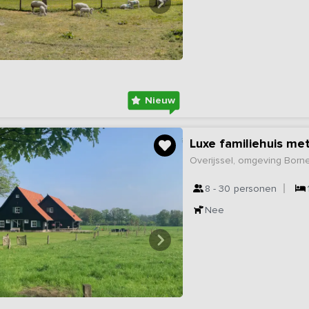
Nieuw
Overijssel, omgeving Born
8 - 30
personen
Nee