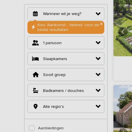
X
Kies 'Aankomst - Vertrek' voor de
beste resultaten
1 persoon
Slaapkamers
Soort groep
Badkamers / douches
Alle regio's
Aanbiedingen