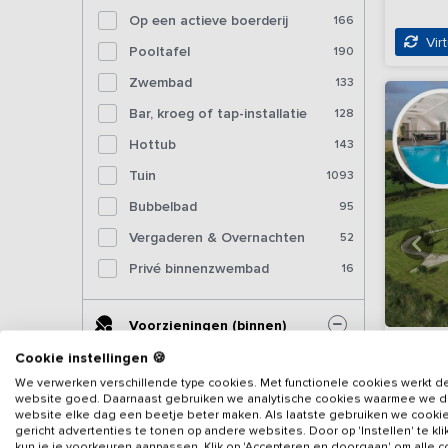
Op een actieve boerderij
166
Virt
Pooltafel
190
Zwembad
133
Bar, kroeg of tap-installatie
128
Hottub
143
Tuin
1093
Bubbelbad
95
Vergaderen & Overnachten
52
Privé binnenzwembad
16
Voorzieningen (binnen)
Cookie instellingen 🍪
Sjoelbak
561
We verwerken verschillende type cookies. Met functionele cookies werkt d
website goed. Daarnaast gebruiken we analytische cookies waarmee we 
Tafelvoetbal
427
website elke dag een beetje beter maken. Als laatste gebruiken we cooki
gericht advertenties te tonen op andere websites. Door op 'Instellen' te kl
Tafeltennistafel (binnen)
304
kun je je voorkeuren aanpassen. Klik op 'Accepteren en doorgaan' om alle 