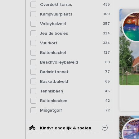
Overdekt terras
455
Kampvuurplaats
369
Volleybalveld
357
Jeu de boules
334
Vuurkorf
334
Buitenkachel
127
Beachvolleybalveld
63
Badmintonnet
77
Basketbalveld
65
Tennisbaan
46
Buitenkeuken
42
Midgetgolf
22
Kindvriendelijk & spelen