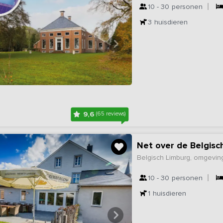
10 - 30
personen
3
huisdieren
9,6
(65 reviews)
Net over de Belgisc
Belgisch Limburg, omgeving
10 - 30
personen
1
huisdieren