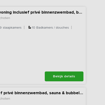
Exclusieve vakantiewoning inclusief privé binnenzwembad, bubbelbad & sauna
choten
9
slaapkamers
10
Badkamers / douches
Bekijk details
Vakantiehuis inclusief privé binnenzwembad, sauna & bubbelbad
choten