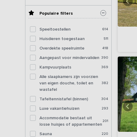
Populaire filters
Speeltoestellen
614
Huisdieren toegestaan
511
Overdekte speelruimte
418
Aangepast voor mindervaliden
390
Kampvuurplaats
369
Alle slaapkamers zijn voorzien
van eigen douche, toilet en
382
wastafel
Tafeltennistafel (binnen)
304
Luxe vakantiehuizen
293
Accommodatie bestaat uit
201
losse huisjes of appartementen
Sauna
220