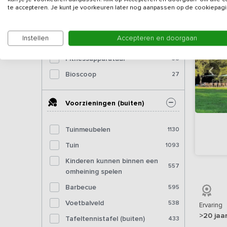
te accepteren. Je kunt je voorkeuren later nog aanpassen op de cookiepagi
Dartbord
298
Pooltafel
190
Instellen
Accepteren en doorgaan
Biljart
94
Fitnessapparatuur
38
Bioscoop
27
Voorzieningen (buiten)
Tuinmeubelen
1130
Tuin
1093
Kinderen kunnen binnen een
557
omheining spelen
Barbecue
595
Voetbalveld
538
Ervaring
>20 jaa
Tafeltennistafel (buiten)
433