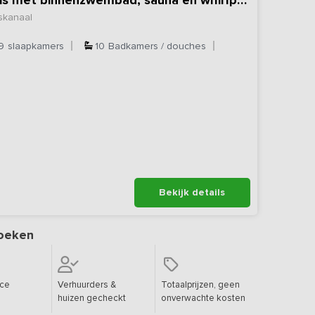
Exclusief vakantiehuis met binnenzwembad, sauna en whirlpool
skanaal
9
slaapkamers
10
Badkamers / douches
Bekijk details
oeken
ice
Verhuurders &
Totaalprijzen, geen
huizen gecheckt
onverwachte kosten