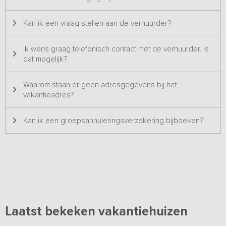
foto's & prijzen en wordt dus ook altijd aan één groep tegelijk
verhuurd.
Kan ik een vraag stellen aan de verhuurder?
Ik wens graag telefonisch contact met de verhuurder. Is
dat mogelijk?
Waarom staan er geen adresgegevens bij het
vakantieadres?
Kan ik een groepsannuleringsverzekering bijboeken?
Laatst bekeken vakantiehuizen