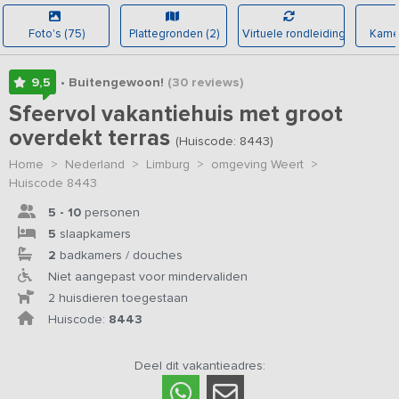
Foto's (75)
Plattegronden (2)
Virtuele rondleiding
Kamer
9,5
• Buitengewoon!
(30
reviews
)
Sfeervol vakantiehuis met groot
overdekt terras
(Huiscode: 8443)
Home
>
Nederland
>
Limburg
>
omgeving Weert
>
Huiscode 8443
5 - 10
personen
5
slaapkamers
2
badkamers / douches
Niet aangepast voor mindervaliden
2 huisdieren toegestaan
Huiscode:
8443
Deel dit vakantieadres: