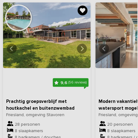
Bekijk
hier
alle foto's
Bekijk
hi
9,6
(56 reviews)
Prachtig groepsverblijf met
Modern vakantieh
houtkachel en buitenzwembad
watersport mogel
Friesland, omgeving Stavoren
Friesland, omgevin
28 personen
20 personen
8 slaapkamers
8 slaapkamers
8 badkamers / douches
8 badkamers / 