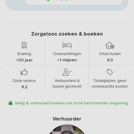
Zorgeloos zoeken & boeken
Ervaring
Overnachtingen
Onze huizen
>20 jaar
>1 miljoen
9,3
Onze service
Verhuurders &
Totaalprijzen, geen
huizen gecheckt
onverwachte kosten
9,2
Veilig & vertrouwd boeken via onze beschermde omgeving
Verhuurder