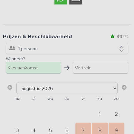
Prijzen & Beschikbaarheid
9,5
(30)
1 persoon
Wanneer?
ma
di
wo
do
vr
za
zo
1
2
3
4
5
6
7
8
9