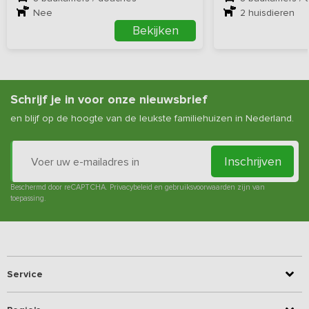
Nee
2
huisdieren
Bekijken
Schrijf je in voor onze nieuwsbrief
en blijf op de hoogte van de leukste familiehuizen in Nederland.
Inschrijven
Beschermd door reCAPTCHA.
Privacybeleid
en
gebruiksvoorwaarden
zijn van
toepassing.
Service