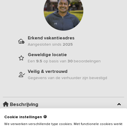
Erkend vakantieadres
Aangesloten sinds
2025
Geweldige locatie
Een
9.5
op basis van
30
beoordelingen
Veilig & vertrouwd
Gegevens van de verhuurder zijn bevestigd
Beschrijving
Cookie instellingen 🍪
Geniet van een ontspannen verblijf in deze ruime en luxe
We verwerken verschillende type cookies. Met functionele cookies werkt
vakantieboerderij, geschikt voor 10 personen. De woning beschikt