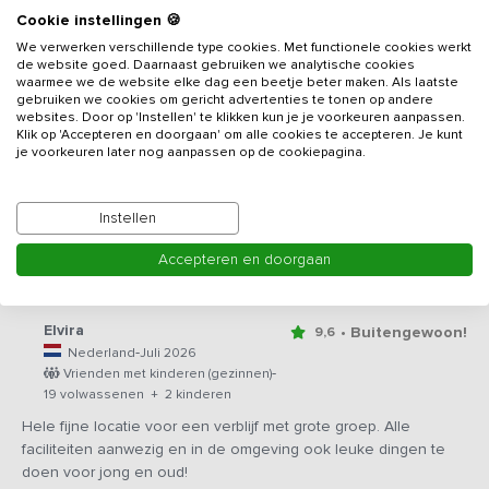
Cookie instellingen 🍪
Verhuurder is zeer gastvrij en het is een mooie, schone en
We verwerken verschillende type cookies. Met functionele cookies werkt
ruimtelijke locatie!
de website goed. Daarnaast gebruiken we analytische cookies
waarmee we de website elke dag een beetje beter maken. Als laatste
gebruiken we cookies om gericht advertenties te tonen op andere
Trijntje
• Erg goed!
8,4
websites. Door op 'Instellen' te klikken kun je je voorkeuren aanpassen.
-
Nederland
Juli 2026
Klik op 'Accepteren en doorgaan' om alle cookies te accepteren. Je kunt
-
je voorkeuren later nog aanpassen op de cookiepagina.
Familie met kinderen
7 volwassenen + 3 kinderen
Minpunten: de afzuigkap in de keuken behoeft schoonmaak en
Instellen
onderhoud. De deur van de koelkast sluit niet goed(moet
aangeduwd worden). De slang van de stofzuiger schiet om de
Accepteren en doorgaan
haverklap los.
Elvira
• Buitengewoon!
9,6
-
Nederland
Juli 2026
-
Vrienden met kinderen (gezinnen)
19 volwassenen + 2 kinderen
Hele fijne locatie voor een verblijf met grote groep. Alle
faciliteiten aanwezig en in de omgeving ook leuke dingen te
doen voor jong en oud!