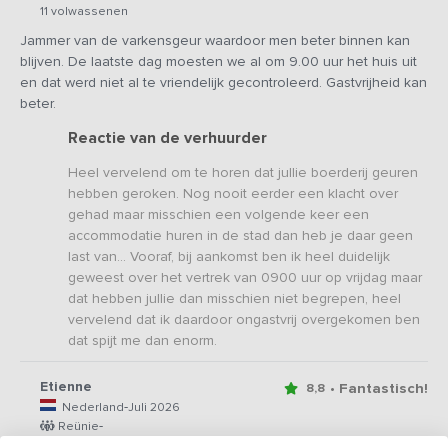
11 volwassenen
Jammer van de varkensgeur waardoor men beter binnen kan
blijven. De laatste dag moesten we al om 9.00 uur het huis uit
en dat werd niet al te vriendelijk gecontroleerd. Gastvrijheid kan
beter.
Reactie van de verhuurder
Heel vervelend om te horen dat jullie boerderij geuren
hebben geroken. Nog nooit eerder een klacht over
gehad maar misschien een volgende keer een
accommodatie huren in de stad dan heb je daar geen
last van... Vooraf, bij aankomst ben ik heel duidelijk
geweest over het vertrek van 0900 uur op vrijdag maar
dat hebben jullie dan misschien niet begrepen, heel
vervelend dat ik daardoor ongastvrij overgekomen ben
dat spijt me dan enorm.
Etienne
• Fantastisch!
8,8
-
Nederland
Juli 2026
-
Reünie
10 volwassenen