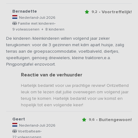
Bernadette
• Voortreffelijk!
9,2
-
Nederland
Juli 2026
-
Familie met kinderen
9 volwassenen + 8 kinderen
De kinderen /kleinkinderen willen volgend jaar zeker
terugkomen: voor de 3 gezinnen met kdrn apart huisje, zalig
terras aan de groepsaccommodatie, voetbalveld, diertjes,
speeltuigen, genoeg driewielers, kleine traktoren,e.a.
Pingpongtafel enzovoort.
Reactie van de verhuurder
Hartelijk bedankt voor uw prachtige review! Ontzettend
leuk om te lezen dat jullie overwegen om volgend jaar
terug te komen. Hartelijk bedankt voor uw komst en
hopelijk tot een volgende keer!
Geert
• Buitengewoon!
9,6
-
Nederland
Juli 2026
-
Voetbalteam
22 volwassenen