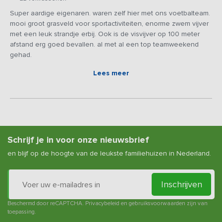
Super aardige eigenaren. waren zelf hier met ons voetbalteam.
mooi groot grasveld voor sportactiviteiten, enorme zwem vijver
met een leuk strandje erbij. Ook is de visvijver op 100 meter
afstand erg goed bevallen. al met al een top teamweekend
gehad.
Lees meer
Schrijf je in voor onze nieuwsbrief
en blijf op de hoogte van de leukste familiehuizen in Nederland.
Inschrijven
Beschermd door reCAPTCHA.
Privacybeleid
en
gebruiksvoorwaarden
zijn van
toepassing.