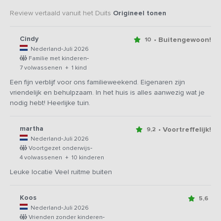
Review vertaald vanuit het Duits
Origineel tonen
Cindy
• Buitengewoon!
10
-
Nederland
Juli 2026
-
Familie met kinderen
7 volwassenen + 1 kind
Een fijn verblijf voor ons familieweekend. Eigenaren zijn
vriendelijk en behulpzaam. In het huis is alles aanwezig wat je
nodig hebt! Heerlijke tuin.
martha
• Voortreffelijk!
9,2
-
Nederland
Juli 2026
-
Voortgezet onderwijs
4 volwassenen + 10 kinderen
Leuke locatie Veel ruitme buiten
Koos
5,6
-
Nederland
Juli 2026
-
Vrienden zonder kinderen