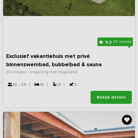
9,2
(76 reviews)
Exclusief vakantiehuis met privé
binnenzwembad, bubbelbad & sauna
Groningen, omgeving Het Hogeland
10 - 24
10
11
3
Bekijk details