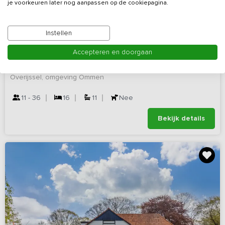
je voorkeuren later nog aanpassen op de cookiepagina.
9,8
Virtuele rondleiding
(91 reviews)
Instellen
Exclusieve luxe familie accommodatie in
Accepteren en doorgaan
Ommen
Overijssel, omgeving Ommen
11 - 36
16
11
Nee
Bekijk details