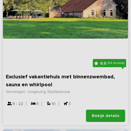
9,5
(84 reviews)
Exclusief vakantiehuis met binnenzwembad,
sauna en whirlpool
Groningen, omgeving Stadskanaal
9 - 22
9
10
3
Bekijk details