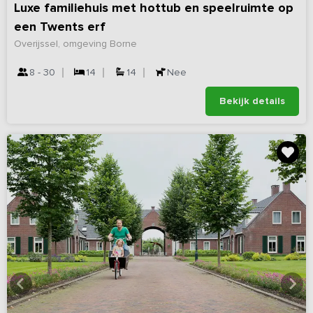
Luxe familiehuis met hottub en speelruimte op
een Twents erf
Overijssel, omgeving Borne
8 - 30
14
14
Nee
Bekijk details