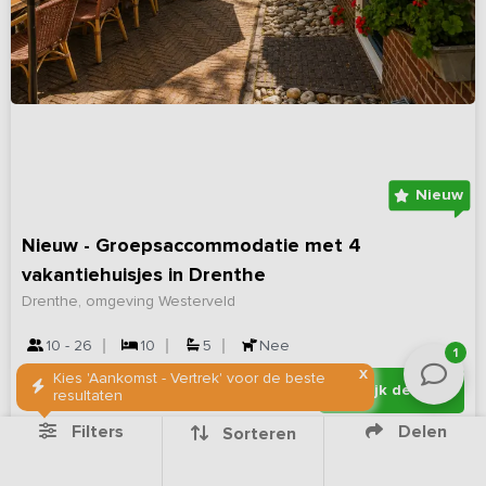
Nieuw
Nieuw - Groepsaccommodatie met 4
vakantiehuisjes in Drenthe
Drenthe, omgeving Westerveld
10 - 26
10
5
Nee
1
X
Kies 'Aankomst - Vertrek' voor de beste
Bekijk details
resultaten
Filters
Delen
Sorteren