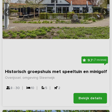
9,7
(7 reviews)
Historisch groepshuis met speeltuin en minigolf
Overijssel, omgeving Steenwijk
8 - 30
10
5
2
Bekijk details