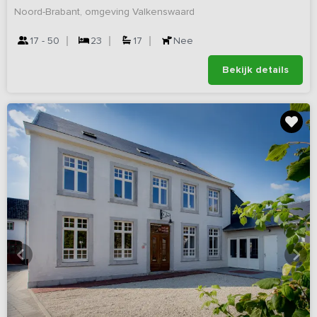
Noord-Brabant, omgeving Valkenswaard
17 - 50
23
17
Nee
Bekijk details