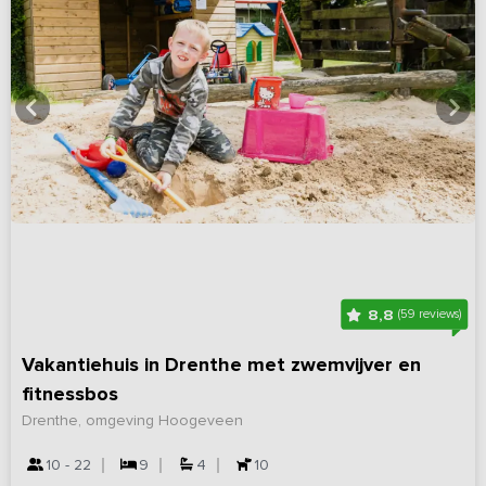
8,8
(59 reviews)
Vakantiehuis in Drenthe met zwemvijver en
fitnessbos
Drenthe, omgeving Hoogeveen
10 - 22
9
4
10