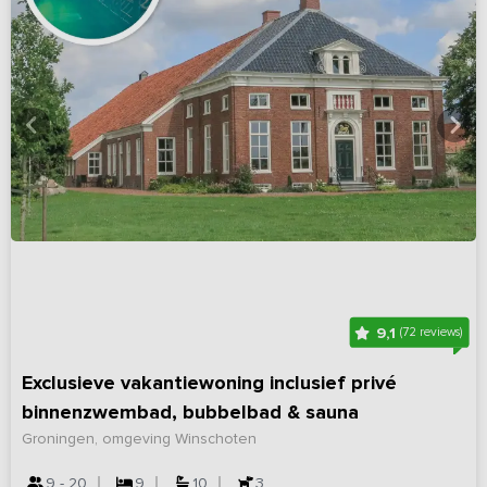
9,1
(72 reviews)
Exclusieve vakantiewoning inclusief privé
binnenzwembad, bubbelbad & sauna
Groningen, omgeving Winschoten
9 - 20
9
10
3