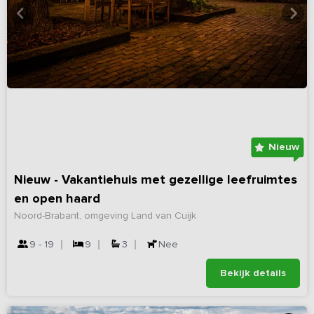
Nieuw
Nieuw - Vakantiehuis met gezellige leefruimtes
en open haard
Noord-Brabant, omgeving Land van Cuijk
9 - 19
9
3
Nee
Bekijk details