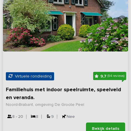
9,7
Virtuele rondleiding
(94 reviews)
Familiehuis met indoor speelruimte, speelveld
en veranda.
Noord-Brabant, omgeving De Groote Peel
8 - 20
8
9
Nee
Bekijk details