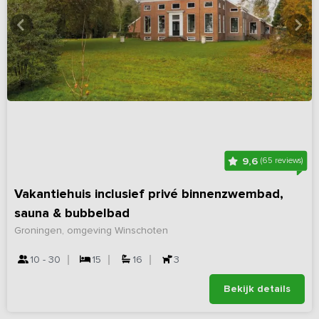
9,6
(65 reviews)
Vakantiehuis inclusief privé binnenzwembad,
sauna & bubbelbad
Groningen, omgeving Winschoten
10 - 30
15
16
3
Bekijk details