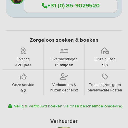
+31 (0) 85-9029520
Zorgeloos zoeken & boeken
Ervaring
Overnachtingen
Onze huizen
>20 jaar
>1 miljoen
9,3
Onze service
Verhuurders &
Totaalprijzen, geen
huizen gecheckt
onverwachte kosten
9,2
Veilig & vertrouwd boeken via onze beschermde omgeving
Verhuurder