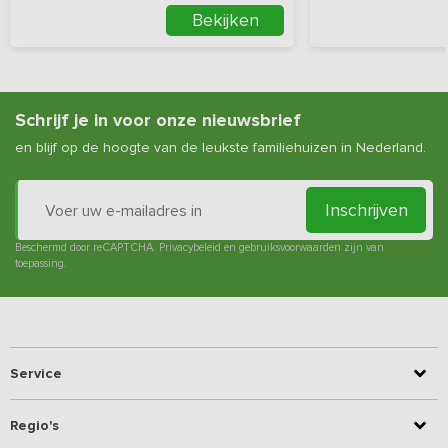
Bekijken
Schrijf je in voor onze nieuwsbrief
en blijf op de hoogte van de leukste familiehuizen in Nederland.
Inschrijven
Beschermd door reCAPTCHA.
Privacybeleid
en
gebruiksvoorwaarden
zijn van
toepassing.
Service
Regio's