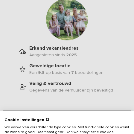
Erkend vakantieadres
Aangesloten sinds
2025
Geweldige locatie
Een
9.8
op basis van
7
beoordelingen
Veilig & vertrouwd
Gegevens van de verhuurder zijn bevestigd
Beschrijving
Cookie instellingen 🍪
We verwerken verschillende type cookies. Met functionele cookies werkt
de website goed. Daarnaast gebruiken we analytische cookies
Dit sfeervolle
vakantieadres voor 16 personen
in de