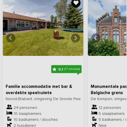
Bekijk
hier
alle foto's
Bekijk
hi
9,1
(17 reviews)
Familie accommodatie met bar &
Monumentale past
overdekte speelruimte
Belgische grens
Noord-Brabant, omgeving De Groote Peel
De Kempen, omgevin
24 personen
12 personen
10 slaapkamers
5 slaapkamers
10 badkamers / douches
5 badkamers / 
2
huisdieren
Nee