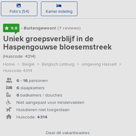
Foto's (54)
Kamer indeling
9,8
• Buitengewoon!
(7
reviews
)
Uniek groepsverblijf in de
Haspengouwse bloesemstreek
(Huiscode: 4314)
Home
>
België
>
Belgisch Limburg
>
omgeving Hasselt
>
Huiscode 4314
6 - 16
personen
6
slaapkamers
6
badkamers / douches
Niet aangepast voor mindervaliden
Huisdieren niet toegestaan
Huiscode:
4314
Deel dit vakantieadres: