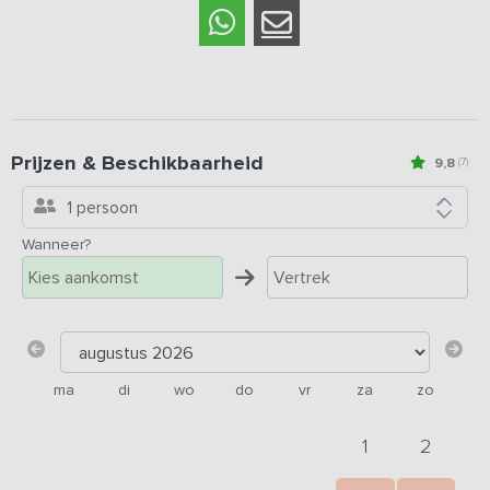
Prijzen & Beschikbaarheid
9,8
(7)
1 persoon
Wanneer?
ma
di
wo
do
vr
za
zo
1
2