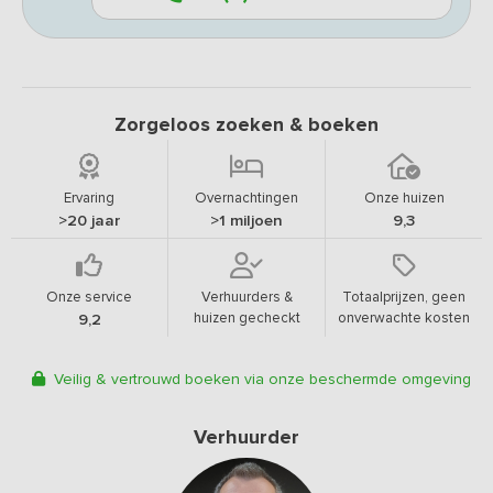
Zorgeloos zoeken & boeken
Ervaring
Overnachtingen
Onze huizen
>20 jaar
>1 miljoen
9,3
Onze service
Verhuurders &
Totaalprijzen, geen
huizen gecheckt
onverwachte kosten
9,2
Veilig & vertrouwd boeken via onze beschermde omgeving
Verhuurder