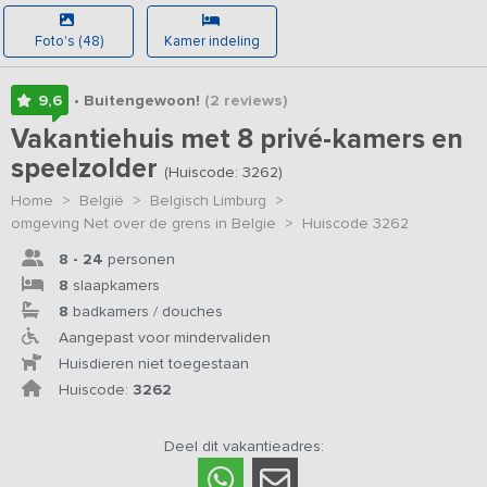
Foto's (48)
Kamer indeling
9,6
• Buitengewoon!
(2
reviews
)
Vakantiehuis met 8 privé-kamers en
speelzolder
(Huiscode: 3262)
Home
>
België
>
Belgisch Limburg
>
omgeving Net over de grens in Belgie
>
Huiscode 3262
8 - 24
personen
8
slaapkamers
8
badkamers / douches
Aangepast voor mindervaliden
Huisdieren niet toegestaan
Huiscode:
3262
Deel dit vakantieadres: