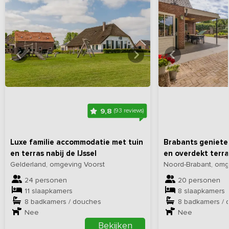
Bekijk
hier
alle foto's
Bekijk
hi
9,8
(93 reviews)
Luxe familie accommodatie met tuin
Brabants geniete
en terras nabij de IJssel
en overdekt terra
Gelderland, omgeving Voorst
Noord-Brabant, om
24 personen
20 personen
11 slaapkamers
8 slaapkamers
8 badkamers / douches
8 badkamers / 
Nee
Nee
Bekijken