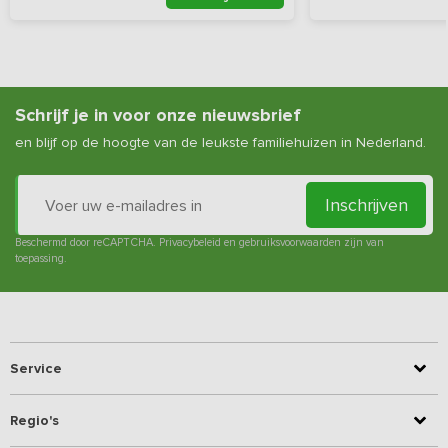
Schrijf je in voor onze nieuwsbrief
en blijf op de hoogte van de leukste familiehuizen in Nederland.
Inschrijven
Beschermd door reCAPTCHA.
Privacybeleid
en
gebruiksvoorwaarden
zijn van
toepassing.
Service
Regio's