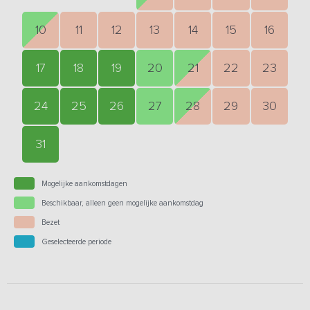
10
11
12
13
14
15
16
17
18
19
20
21
22
23
24
25
26
27
28
29
30
31
Mogelijke aankomstdagen
Beschikbaar, alleen geen mogelijke aankomstdag
Bezet
Geselecteerde periode