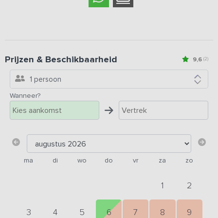
Prijzen & Beschikbaarheid
9,6
(2)
1 persoon
Wanneer?
ma
di
wo
do
vr
za
zo
1
2
3
4
5
6
7
8
9