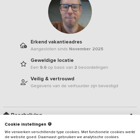
Erkend vakantieadres
Aangesloten sinds
November 2025
Geweldige locatie
Een
9.6
op basis van
2
beoordelingen
Veilig & vertrouwd
Gegevens van de verhuurder zijn bevestigd
Beschrijving
Cookie instellingen 🍪
In het noorden van Belgisch Limburg, omgeven door loofbossen,
We verwerken verschillende type cookies. Met functionele cookies werkt
de website goed. Daarnaast gebruiken we analytische cookies
heidevelden en kabbelende beekjes, ligt een ruime