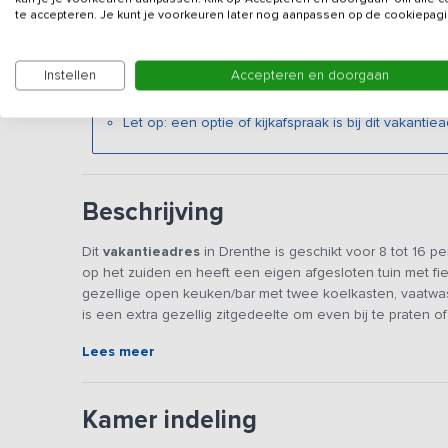
Gegevens van de verhuurd
te accepteren. Je kunt je voorkeuren later nog aanpassen op de cookiepagi
Instellen
Accepteren en doorgaan
Dit verblijf is uitermate geschikt voor gezinnen / 
natuurgebied.
Let op: een optie of kijkafspraak is bij dit vakantiea
Beschrijving
Dit
vakantieadres
in Drenthe is geschikt voor 8 tot 16 
op het zuiden en heeft een eigen afgesloten tuin met fi
gezellige open keuken/bar met twee koelkasten, vaatwas
is een extra gezellig zitgedeelte om even bij te praten o
Lees meer
Alle slaapkamers hebben openslaande deuren naar het ter
voorzien van twee hoog-laag bedden.
Kamer indeling
Aan de kleine kinderen is ook gedacht, zo zijn er kinderb
naar de eerste verdieping loopt. Aansluitend is er een g