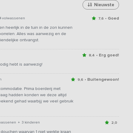
Nieuwste
• Goed
14 volwassenen
7,6
n heerlijk in de tuin in de zon kunnen
borrelen. Alles was aanwezig en de
endelijke ontvangst.
• Erg goed!
8,4
odig hebt is aanwezig!
• Buitengewoon!
n
9,6
mmodatie. Prima boerderij met
vraag hadden konden we deze altijd
eekend gehad waarbijj we veel gebruik
lwassenen + 3 kinderen
2,0
 douchen waarvan 1 niet werkte kraan