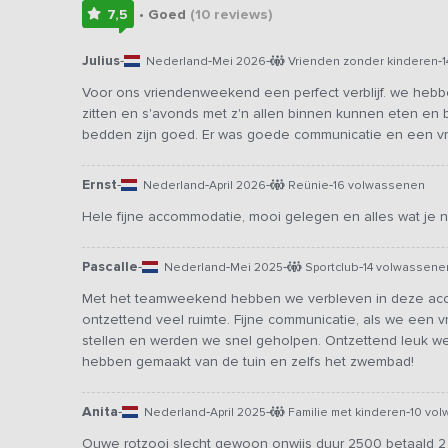
7,5
• Goed
(10
reviews
)
Julius
-
-
-
-
Nederland
Mei 2026
Vrienden zonder kinderen
Voor ons vriendenweekend een perfect verblijf. we hebbe
zitten en s'avonds met z'n allen binnen kunnen eten en 
bedden zijn goed. Er was goede communicatie en een vri
Ernst
-
-
-
-
Nederland
April 2026
Reünie
16 volwassenen
Hele fijne accommodatie, mooi gelegen en alles wat je n
Pascalle
-
-
-
-
Nederland
Mei 2025
Sportclub
14 volwassene
Met het teamweekend hebben we verbleven in deze acco
ontzettend veel ruimte. Fijne communicatie, als we een 
stellen en werden we snel geholpen. Ontzettend leuk w
hebben gemaakt van de tuin en zelfs het zwembad!
Anita
-
-
-
-
Nederland
April 2025
Familie met kinderen
10 vo
Ouwe rotzooi slecht gewoon onwijs duur 2500 betaald 2