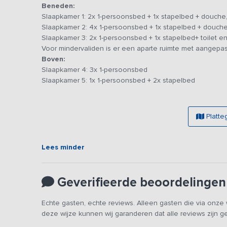
Beneden:
barbecues. Op de landerijen zijn een volleybalveld en kl
Slaapkamer 1: 2x 1-persoonsbed + 1x stapelbed + douche, 
te huren. Het aanwezige zwembad is voor gezamenlijk gebr
Slaapkamer 2: 4x 1-persoonsbed + 1x stapelbed + douche,
Slaapkamer 3: 2x 1-persoonsbed + 1x stapelbed+ toilet en
Let op: een optie of kijkafspraak is bij dit vakantiead
Voor mindervaliden is er een aparte ruimte met aangepas
Boven:
Slaapkamer 4: 3x 1-persoonsbed
Slaapkamer 5: 1x 1-persoonsbed + 2x stapelbed
Platte
Lees minder
Geverifieerde beoordelingen
Echte gasten, echte reviews. Alleen gasten die via onz
deze wijze kunnen wij garanderen dat alle reviews zijn 