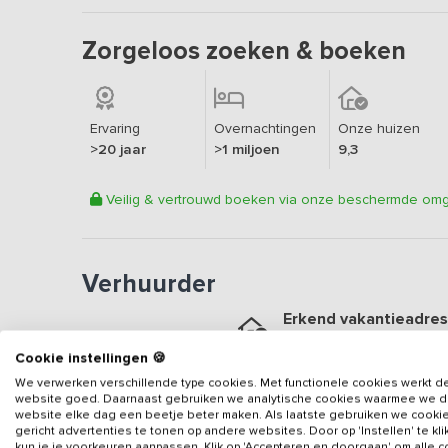
Zorgeloos zoeken & boeken
Ervaring
Overnachtingen
Onze huizen
>20 jaar
>1 miljoen
9,3
Veilig & vertrouwd boeken via onze beschermde om
Verhuurder
Erkend vakantieadres
Aangesloten sinds
2006
Cookie instellingen 🍪
Geweldige locatie
We verwerken verschillende type cookies. Met functionele cookies werkt d
website goed. Daarnaast gebruiken we analytische cookies waarmee we 
Een
7.5
op basis van
10
b
website elke dag een beetje beter maken. Als laatste gebruiken we cooki
gericht advertenties te tonen op andere websites. Door op 'Instellen' te kl
Veilig & vertrouwd
kun je je voorkeuren aanpassen. Klik op 'Accepteren en doorgaan' om alle 