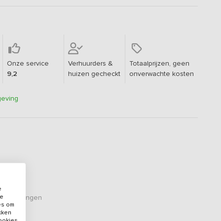
Onze service
Verhuurders &
Totaalprijzen, geen
9,2
huizen gecheckt
onverwachte kosten
geving
e
de
eoordelingen
es om
ikken
cookies