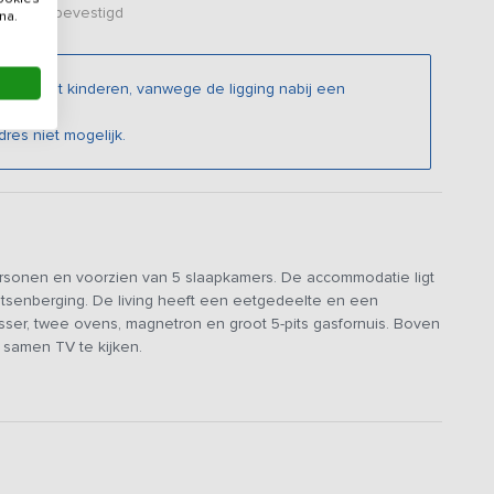
er zijn bevestigd
na.
families met kinderen, vanwege de ligging nabij een
dres niet mogelijk.
personen en voorzien van 5 slaapkamers. De accommodatie ligt
etsenberging. De living heeft een eetgedeelte en een
ser, twee ovens, magnetron en groot 5-pits gasfornuis. Boven
f samen TV te kijken.
ras en de privé tuin die afgesloten is. Één slaapkamer is
edjes en stoeltjes aanwezig. Er zijn traphekjes voor de trap die
root en gezellig terras met tuin en mogelijkheden voor