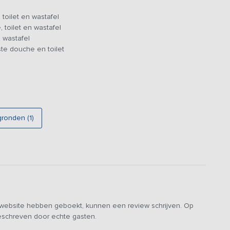
eine speeltuin gelegen. Ook is het mogelijk om kano’s bij ons
toilet en wastafel
uik. Er is een ruime privé parking.
 toilet en wastafel
 wastafel
res niet mogelijk.
te douche en toilet
gronden (1)
e website hebben geboekt, kunnen een review schrijven. Op
geschreven door echte gasten.