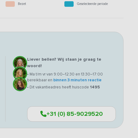
Bezet
Geselecteerde periode
Liever bellen? Wij staan je graag te
woord!
• Ma t/m vr van 9:00–12:30 en 13:30–17:00
bereikbaar en
binnen 3 minuten reactie
• Dit vakantieadres heeft huiscode
1495
+31 (0) 85-9029520