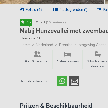
Ka
Foto's (47)
Plattegronden (1)
7,5
• Goed
(10
reviews
)
Nabij Hunzevallei met zwembad
(Huiscode: 1495)
Home
>
Nederland
>
Drenthe
>
omgeving Gasselt
8 - 16
personen
5
slaapkamers
2
badkamers 
douches
Deel dit vakantieadres:
Prijzen & Beschikbaarheid