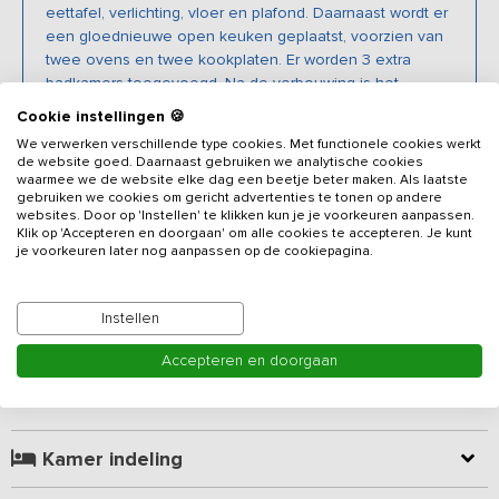
eettafel, verlichting, vloer en plafond. Daarnaast wordt er
een gloednieuwe open keuken geplaatst, voorzien van
twee ovens en twee kookplaten. Er worden 3 extra
badkamers toegevoegd. Na de verbouwing is het
vakantieadres geschikt voor 35 personen en voorzien
Cookie instellingen 🍪
van 10 slaapkamers en 9 badkamers.
We verwerken verschillende type cookies. Met functionele cookies werkt
de website goed. Daarnaast gebruiken we analytische cookies
waarmee we de website elke dag een beetje beter maken. Als laatste
gebruiken we cookies om gericht advertenties te tonen op andere
websites. Door op 'Instellen' te klikken kun je je voorkeuren aanpassen.
Beschrijving
Klik op 'Accepteren en doorgaan' om alle cookies te accepteren. Je kunt
je voorkeuren later nog aanpassen op de cookiepagina.
Gelegen op enkele kilometers van Nationaal Park De Weerribben-
Wieden vind je verscholen in het bos deze luxe vakantiewoning
Instellen
met Finse Grill Kota. Je moet er niet vreemd van opkijken als er
reeën voor het raam langs lopen. Het vakantiehuis is gelegen op
Accepteren en doorgaan
een 2 hectare groot eigen perceel waarvan 1 hectare bos. In de
Lees meer
omgeving vind je bossen, heidevelden, weilanden, unieke
boerderijen en een kasteel. Via je eigen bos loop of fiets je direct
de natuur in.
Let op: Het vakantiehuis wordt verhuurd aan maximaal
Kamer indeling
35 personen (incl. baby's en kinderen).