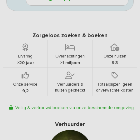
Zorgeloos zoeken & boeken
Ervaring
Overnachtingen
Onze huizen
>20 jaar
>1 miljoen
9,3
Onze service
Verhuurders &
Totaalprijzen, geen
huizen gecheckt
onverwachte kosten
9,2
Veilig & vertrouwd boeken via onze beschermde omgeving
Verhuurder