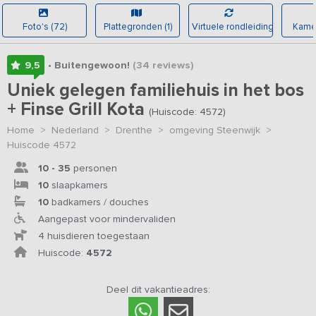
Foto's (72)
Plattegronden (1)
Virtuele rondleiding
Kamer
9,5
• Buitengewoon!
(34
reviews
)
Uniek gelegen familiehuis in het bos
+ Finse Grill Kota
(Huiscode: 4572)
Home
>
Nederland
>
Drenthe
>
omgeving Steenwijk
>
Huiscode 4572
10 - 35
personen
10
slaapkamers
10
badkamers / douches
Aangepast voor mindervaliden
4 huisdieren toegestaan
Huiscode:
4572
Deel dit vakantieadres: