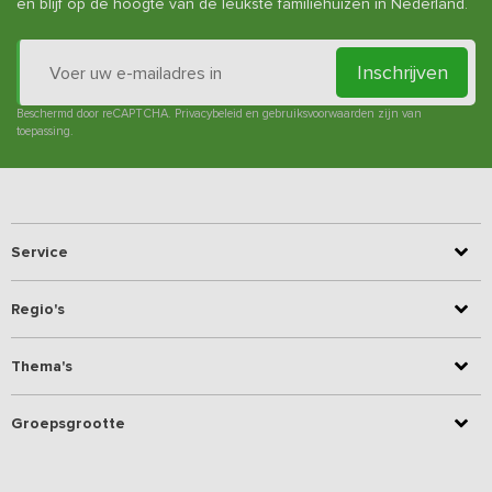
en blijf op de hoogte van de leukste familiehuizen in Nederland.
Inschrijven
Beschermd door reCAPTCHA.
Privacybeleid
en
gebruiksvoorwaarden
zijn van
toepassing.
Service
Regio's
Thema's
Groepsgrootte