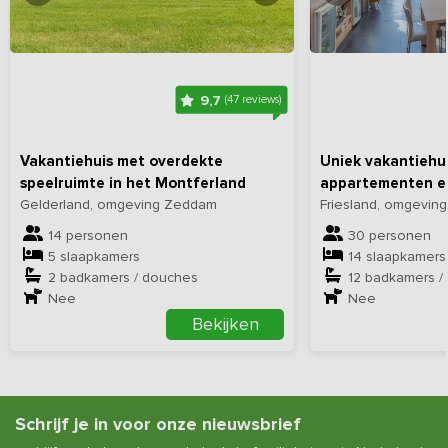
Bekijk
hier
alle foto's
Bekijk
hi
9,7
(47 reviews)
Vakantiehuis met overdekte
Uniek vakantiehu
speelruimte in het Montferland
appartementen en
Gelderland, omgeving Zeddam
Friesland, omgeving
14 personen
30 personen
5 slaapkamers
14 slaapkamers
2 badkamers / douches
12 badkamers /
Nee
Nee
Bekijken
Schrijf je in voor onze nieuwsbrief