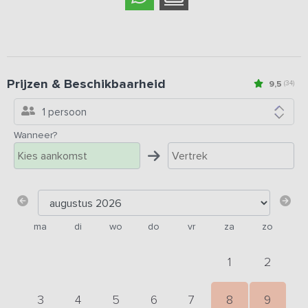
Prijzen & Beschikbaarheid
9,5
(34)
1 persoon
Wanneer?
ma
di
wo
do
vr
za
zo
1
2
3
4
5
6
7
8
9