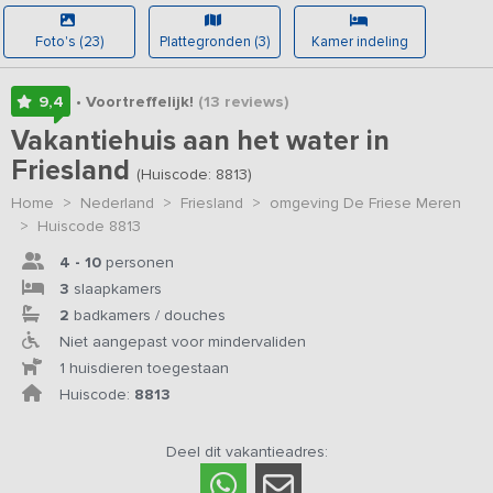
Foto's (23)
Plattegronden (3)
Kamer indeling
9,4
• Voortreffelijk!
(13
reviews
)
Vakantiehuis aan het water in
Friesland
(Huiscode: 8813)
Home
>
Nederland
>
Friesland
>
omgeving De Friese Meren
>
Huiscode 8813
4 - 10
personen
3
slaapkamers
2
badkamers / douches
Niet aangepast voor mindervaliden
1 huisdieren toegestaan
Huiscode:
8813
Deel dit vakantieadres: