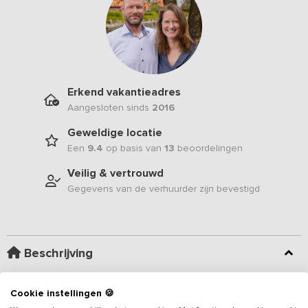
Erkend vakantieadres
Aangesloten sinds
2016
Geweldige locatie
Een
9.4
op basis van
13
beoordelingen
Veilig & vertrouwd
Gegevens van de verhuurder zijn bevestigd
Beschrijving
Dit 10-persoons
vakantieadres
beschikt over een weids uitzicht
Cookie instellingen 🍪
over het Friese landschap! Aan de achterzijde van de