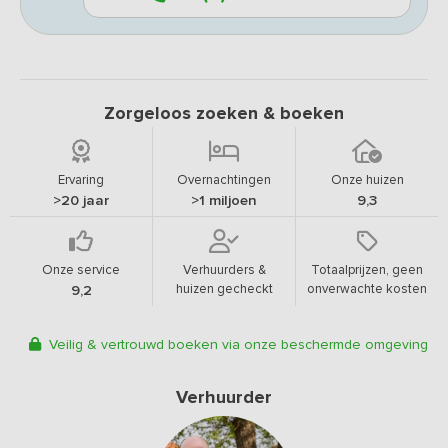
Zorgeloos zoeken & boeken
Ervaring
Overnachtingen
Onze huizen
>20 jaar
>1 miljoen
9,3
Onze service
Verhuurders &
Totaalprijzen, geen
huizen gecheckt
onverwachte kosten
9,2
Veilig & vertrouwd boeken via onze beschermde omgeving
Verhuurder