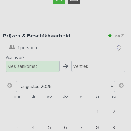
Prijzen & Beschikbaarheid
9,4
(13)
1 persoon
Wanneer?
ma
di
wo
do
vr
za
zo
1
2
3
4
5
6
7
8
9