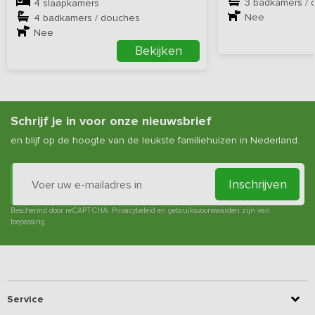
3 badkamers / 
4 slaapkamers
Nee
4 badkamers / douches
Nee
Bekijken
Schrijf je in voor onze nieuwsbrief
en blijf op de hoogte van de leukste familiehuizen in Nederland.
Inschrijven
Beschermd door reCAPTCHA.
Privacybeleid
en
gebruiksvoorwaarden
zijn van
toepassing.
Service