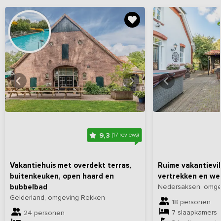
Bekijk
hier
alle foto's
Bekijk
hi
9,3
(17 reviews)
Vakantiehuis met overdekt terras,
Ruime vakantievil
buitenkeuken, open haard en
vertrekken en we
bubbelbad
Nedersaksen, omgev
Gelderland, omgeving Rekken
18 personen
7 slaapkamers
24 personen