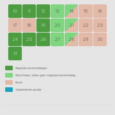
10
11
12
13
14
15
16
17
18
19
20
21
22
23
24
25
26
27
28
29
30
31
Mogelijke aankomstdagen
Beschikbaar, alleen geen mogelijke aankomstdag
Bezet
Geselecteerde periode