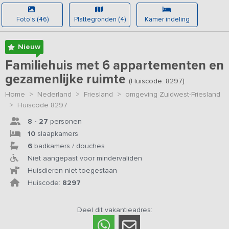
Foto's (46)
Plattegronden (4)
Kamer indeling
Nieuw
Familiehuis met 6 appartementen en
gezamenlijke ruimte
(Huiscode: 8297)
Home
>
Nederland
>
Friesland
>
omgeving Zuidwest-Friesland
>
Huiscode 8297
8 - 27
personen
10
slaapkamers
6
badkamers / douches
Niet aangepast voor mindervaliden
Huisdieren niet toegestaan
Huiscode:
8297
Deel dit vakantieadres: