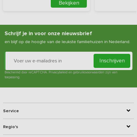
Bekijken
Schrijf je in voor onze nieuwsbrief
en blijf op de hoogte van de leukste familiehuizen in Nederland.
Inschrijven
Beschermd door reCAPTCHA.
Privacybeleid
en
gebruiksvoorwaarden
zijn van
toepassing.
Service
Regio's