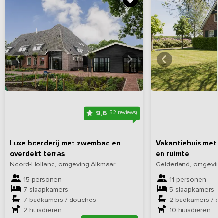
Bekijk
hier
alle foto's
Bekijk
hi
9,6
(52 reviews)
Luxe boerderij met zwembad en
Vakantiehuis met 
overdekt terras
en ruimte
Noord-Holland, omgeving Alkmaar
Gelderland, omgevin
15 personen
11 personen
7 slaapkamers
5 slaapkamers
7 badkamers / douches
2 badkamers / 
2
huisdieren
10
huisdieren