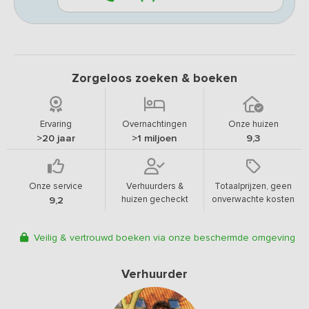
Zorgeloos zoeken & boeken
Ervaring
Overnachtingen
Onze huizen
>20 jaar
>1 miljoen
9,3
Onze service
Verhuurders &
Totaalprijzen, geen
huizen gecheckt
onverwachte kosten
9,2
Veilig & vertrouwd boeken via onze beschermde omgeving
Verhuurder