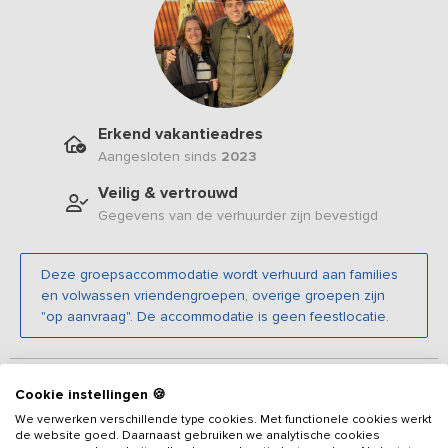
Erkend vakantieadres
Aangesloten sinds
2023
Veilig & vertrouwd
Gegevens van de verhuurder zijn bevestigd
Deze groepsaccommodatie wordt verhuurd aan families
en volwassen vriendengroepen, overige groepen zijn
"op aanvraag". De accommodatie is geen feestlocatie.
Beschrijving
Cookie instellingen 🍪
We verwerken verschillende type cookies. Met functionele cookies werkt
Op steenworp afstand van het IJsselmeer staat een
de website goed. Daarnaast gebruiken we analytische cookies