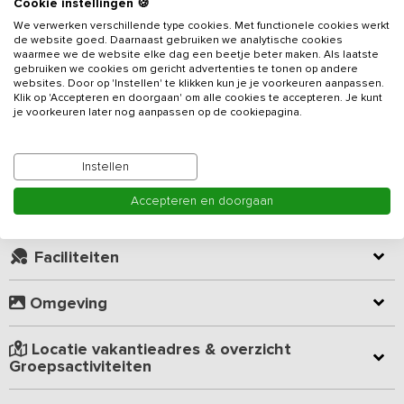
Cookie instellingen 🍪
zeer knusse sfeer uit. Dit
vakantieadres
is landelijk gelegen in de
We verwerken verschillende type cookies. Met functionele cookies werkt
Achterhoek. De uitgestrekte weides, beek- en boslandschappen
de website goed. Daarnaast gebruiken we analytische cookies
nodigen uit tot het maken van mooie wandelingen en fietstochten.
waarmee we de website elke dag een beetje beter maken. Als laatste
Lees meer
gebruiken we cookies om gericht advertenties te tonen op andere
websites. Door op 'Instellen' te klikken kun je je voorkeuren aanpassen.
De boerderij beschikt over een woonkamer met uitzicht op de tuin
Klik op 'Accepteren en doorgaan' om alle cookies te accepteren. Je kunt
en het terras. De woonkeuken is voorzien van 4-pits
je voorkeuren later nog aanpassen op de cookiepagina.
Kamer indeling
inductiekookplaat, 2 combimagnetrons en vaatwasser. In de
woonkamer vind je nog veel authentieke details zoals de schouw
met handgeschilderde tegeltjes en de oude bedstededeurtjes.
Geverifieerde beoordelingen
Instellen
Accepteren en doorgaan
Je beschikt over 5 slaapkamers en 2 badkamers. De grote
Virtuele rondleiding (360° tour)
badkamer beneden is voorzien van een extra wellness gedeelte
met whirlpool en stortdouche. Een mooie sauna maakt deze luxe
Faciliteiten
ruimte compleet.
Ook aan de kinderen is gedacht. Er is een verwarmde speelschuur
Omgeving
met poolbiljart en voetbaltafel, goed voor vele uurtjes
speelplezier. Buiten is er alle ruimte om te spelen. Zo is er een
Locatie vakantieadres & overzicht
grote trampoline, een voetbalveldje en zijn er skelters aanwezig.
Groepsactiviteiten
Vlakbij ligt een prachtig 5-sterren vakantiepark, je mag gratis