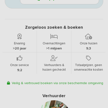
Zorgeloos zoeken & boeken
Ervaring
Overnachtingen
Onze huizen
>20 jaar
>1 miljoen
9,3
Onze service
Verhuurders &
Totaalprijzen, geen
huizen gecheckt
onverwachte kosten
9,2
Veilig & vertrouwd boeken via onze beschermde omgeving
Verhuurder