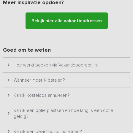
gebruik maken van het binnen- en buitenzwembad. Het
Meer inspiratie opdoen?
vakantiepark heeft een sauna, uitgebreid animatieteam in het
hoogseizoen, grote zandspeeltuin, bowling, kanoverhuur,
klootschieten, pleeborstel gooien, tennissen, fiets en
Bekijk hier alle vakantieadressen
skelterverhuur, dierentuin, een pannenkoeken- en a-la-carte
restaurant, cafetaria, een gezellige bar, supermarkt én een
croissanterie met ontbijtmogelijkheid. Op een steenworp afstand is
een 30 hectare recreatieplas.
Goed om te weten
Hoe werkt boeken via Vakantieboerderij.nl
Wanneer moet ik betalen?
Kan ik kosteloos annuleren?
Kan ik een optie plaatsen en hoe lang is een optie
geldig?
Kan ik een bezichtiging inplannen?