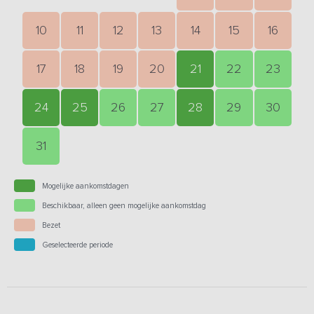
10
11
12
13
14
15
16
17
18
19
20
21
22
23
24
25
26
27
28
29
30
31
Mogelijke aankomstdagen
Beschikbaar, alleen geen mogelijke aankomstdag
Bezet
Geselecteerde periode