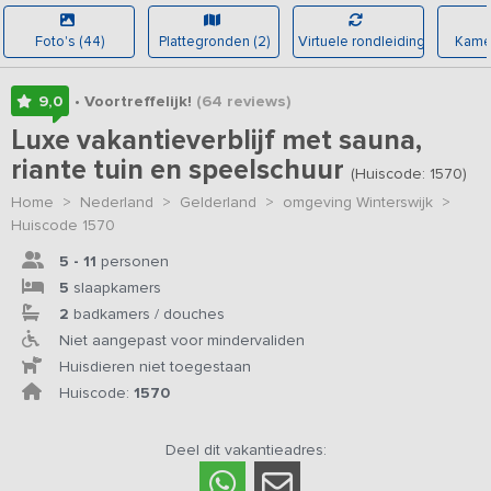
Foto's (44)
Plattegronden (2)
Virtuele rondleiding
Kamer
9,0
• Voortreffelijk!
(64
reviews
)
Luxe vakantieverblijf met sauna,
riante tuin en speelschuur
(Huiscode: 1570)
Home
>
Nederland
>
Gelderland
>
omgeving Winterswijk
>
Huiscode 1570
5 - 11
personen
5
slaapkamers
2
badkamers / douches
Niet aangepast voor mindervaliden
Huisdieren niet toegestaan
Huiscode:
1570
Deel dit vakantieadres: