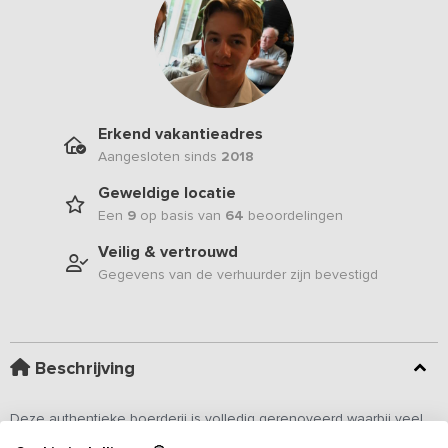
Erkend vakantieadres
Aangesloten sinds
2018
Geweldige locatie
Een
9
op basis van
64
beoordelingen
Veilig & vertrouwd
Gegevens van de verhuurder zijn bevestigd
Beschrijving
Deze authentieke boerderij is volledig gerenoveerd waarbij veel
authentieke details bewaard zijn gebleven. Het geheel ademt een