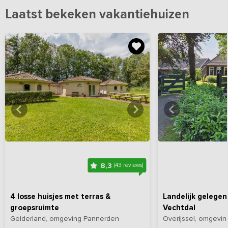
Laatst bekeken vakantiehuizen
Bekijk
hier
alle foto's
Bekijk
hi
8,3
(43 reviews)
4 losse huisjes met terras &
Landelijk gelegen
groepsruimte
Vechtdal
Gelderland, omgeving Pannerden
Overijssel, omgev