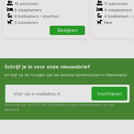
16 personen
17 personen
8 slaapkamers
4 slaapkamers
8 badkamers / douches
4 badkamers /
3
huisdieren
Nee
Bekijken
Schrijf je in voor onze nieuwsbrief
en blijf op de hoogte van de leukste familiehuizen in Nederland.
Inschrijven
Beschermd door reCAPTCHA.
Privacybeleid
en
gebruiksvoorwaarden
zijn van
toepassing.