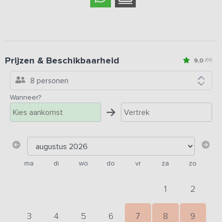
Prijzen & Beschikbaarheid
9,0
(64)
8 personen
Wanneer?
ma
di
wo
do
vr
za
zo
1
2
3
4
5
6
7
8
9