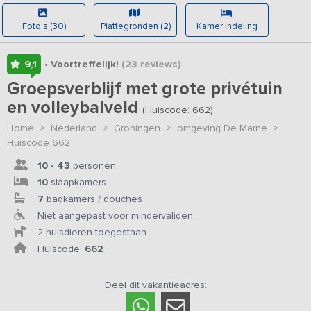
Foto's (30)
Plattegronden (2)
Kamer indeling
9,1
• Voortreffelijk!
(23
reviews
)
Groepsverblijf met grote privétuin
en volleybalveld
(Huiscode: 662)
Home
>
Nederland
>
Groningen
>
omgeving De Marne
>
Huiscode 662
10 - 43
personen
10
slaapkamers
7
badkamers / douches
Niet aangepast voor mindervaliden
2 huisdieren toegestaan
Huiscode:
662
Deel dit vakantieadres: