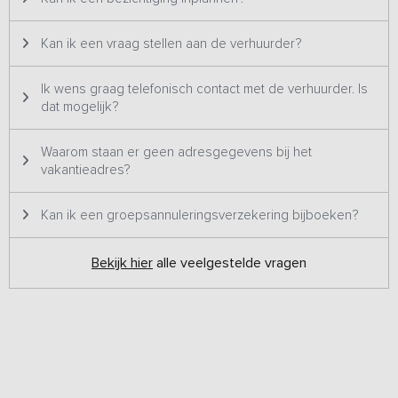
Bijzonderheden:
Kan ik een vraag stellen aan de verhuurder?
Dit vakantieadres is zowel voor kleine als grotere groepen
geschikt en staat daarom twee keer op ons platform. Het betreft
hetzelfde vakantieadres met dezelfde foto's & prijzen en wordt
Ik wens graag telefonisch contact met de verhuurder. Is
dus ook altijd aan één groep tegelijk verhuurd.
dat mogelijk?
Waarom staan er geen adresgegevens bij het
vakantieadres?
Kan ik een groepsannuleringsverzekering bijboeken?
Bekijk hier
alle veelgestelde vragen