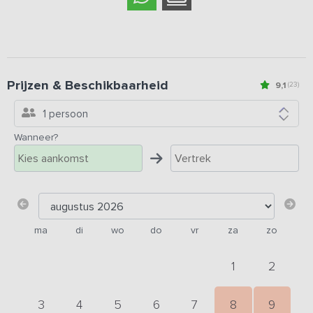
Prijzen & Beschikbaarheid
9,1
(23)
1 persoon
Wanneer?
ma
di
wo
do
vr
za
zo
1
2
3
4
5
6
7
8
9