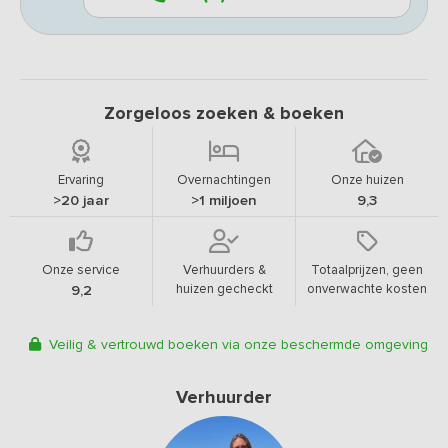
Zorgeloos zoeken & boeken
Ervaring
Overnachtingen
Onze huizen
>20 jaar
>1 miljoen
9,3
Onze service
Verhuurders &
Totaalprijzen, geen
huizen gecheckt
onverwachte kosten
9,2
Veilig & vertrouwd boeken via onze beschermde omgeving
Verhuurder