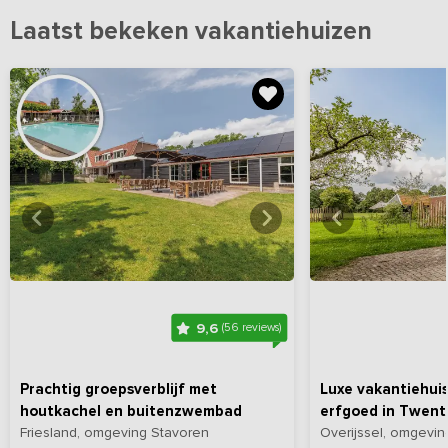
Laatst bekeken vakantiehuizen
Bekijk
hier
alle foto's
Bekijk
hi
9,6
(56 reviews)
Prachtig groepsverblijf met
Luxe vakantiehui
houtkachel en buitenzwembad
erfgoed in Twent
Friesland, omgeving Stavoren
Overijssel, omgevin