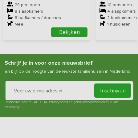
28 personen
10 personen
8 slaapkamers
4 slaapkamers
8 badkamers / douches
2 badkamers / 
Nee
1
huisdieren
Bekijken
Schrijf je in voor onze nieuwsbrief
en blijf op de hoogte van de leukste familiehuizen in Nederland.
Inschrijven
Beschermd door reCAPTCHA.
Privacybeleid
en
gebruiksvoorwaarden
zijn van
toepassing.