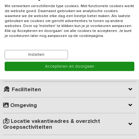
We verwerken verschillende type cookies. Met functionele cookies werkt
Op het platteland van Groningen, tussen het natuurschone
de website goed. Daarnaast gebruiken we analytische cookies
Lauwersmeergebied, Werelderfgoed de Waddenzee en de
waarmee we de website elke dag een beetje beter maken. Als laatste
gezellige stad Groningen is dit
vakantieadres
gelegen. Met 10
gebruiken we cookies om gericht advertenties te tonen op andere
websites. Door op 'Instellen' te klikken kun je je voorkeuren aanpassen.
slaapkamers en 4 ruime badkamers biedt de verbouwde boerderij
Klik op 'Accepteren en doorgaan' om alle cookies te accepteren. Je kunt
plaats aan groepen tot 41 personen. Een grote eigen tuin met een
je voorkeuren later nog aanpassen op de cookiepagina.
Lees meer
speelveld en de ruime sfeervolle centrale ruimtes zijn erg geschikt
voor een gezellige vakantie met een groot gezelschap!
Instellen
Kamer indeling
De twee open keukens zijn ruim opgezet en bieden voldoende
Accepteren en doorgaan
plek om met een groot keukenteam een gezamenlijke maaltijd te
bereiden. De aanwezige apparatuur ondersteunt daarbij en de
Geverifieerde beoordelingen
aansluiting naar de tuin en de centrale ruimte maakt dat de rest
van het gezelschap geregeld kan komen kijken wat de status is.
Faciliteiten
Grote, lange eettafels kenmerken de plek waar gezamenlijk
gedineerd kan worden. Gezelligheid gegarandeerd! Word je liever
Omgeving
ontzorgt? Neem contact op met de eigenaar omtrent de lunch- en
dinermogelijkheden.
Locatie vakantieadres & overzicht
Door het verblijf zijn verschillende kleine en grotere zitjes te
Groepsactiviteiten
vinden. Een houtkachel brengt sfeer en de oude accenten,
waaronder de oorspronkelijke gebintbalken, doen terugdenken