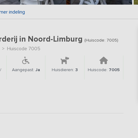
mer indeling
rderij in Noord-Limburg
(Huiscode: 7005)
>
Huiscode 7005
/
Aangepast:
Ja
Huisdieren:
3
Huiscode:
7005