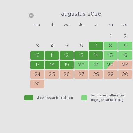
augustus 2026
ma
di
wo
do
vr
za
zo
1
2
3
4
5
6
7
8
9
10
11
12
13
14
15
16
17
18
19
20
21
22
23
24
25
26
27
28
29
30
31
Beschikbaar, alleen geen
Mogelijke aankomstdagen
mogelijke aankomstdag