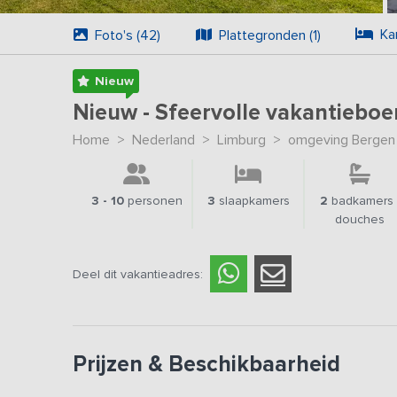
Ka
Foto's (42)
Plattegronden (1)
Nieuw
Nieuw - Sfeervolle vakantieboe
Home
>
Nederland
>
Limburg
>
omgeving Bergen
3 - 10
personen
3
slaapkamers
2
badkamers 
douches
Deel dit vakantieadres:
Prijzen & Beschikbaarheid