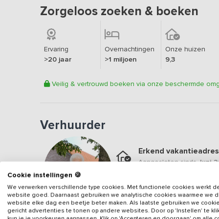
Zorgeloos zoeken & boeken
Ervaring
Overnachtingen
Onze huizen
>20 jaar
>1 miljoen
9,3
Veilig & vertrouwd boeken via onze beschermde om
Verhuurder
Erkend vakantieadres
Aangesloten sinds
Juni 
Cookie instellingen 🍪
Veilig & vertrouwd
We verwerken verschillende type cookies. Met functionele cookies werkt d
Gegevens van de verhuurd
website goed. Daarnaast gebruiken we analytische cookies waarmee we 
website elke dag een beetje beter maken. Als laatste gebruiken we cooki
gericht advertenties te tonen op andere websites. Door op 'Instellen' te kl
kun je je voorkeuren aanpassen. Klik op 'Accepteren en doorgaan' om alle 