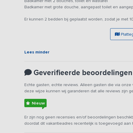
Badkamer met 2 douches, toilet en wastafel
Slaap- en badkamers
Badkamer met grote douche, aangepast toilet en aangepa
Na een actieve dag biedt de boerderij verschillende plek
allemaal uit op de tuin
, waardoor je wakker wordt met 
Er kunnen 2 bedden bij geplaatst worden, zodat je met 
slaapkamers voor elk 2 personen. De bedden zijn verde
nachtrust. Er kunnen 2 bedden worden bijgeplaatst, zoda
Platte
beschikking over
2 badkamers, waaronder een ruime 
badkamer
die extra toegankelijk is ingericht.
Lees minder
Buiten
Rondom de boerderij ligt een royale tuin.
Het ruime gras
buiten te zitten, terwijl kinderen zich vermaken bij d
Geverifieerde beoordelingen
van lange zomeravonden, een gezamenlijke barbecue of 
waar regelmatig paarden grazen. De ligging aan de rand 
Echte gasten, echte reviews. Alleen gasten die via onz
wandeling of fietstocht.
deze wijze kunnen wij garanderen dat alle reviews zijn 
Nieuw
Er zijn nog geen recensies en/of beoordelingen beschikb
doordat dit vakantieadres recentelijk is toegevoegd aan