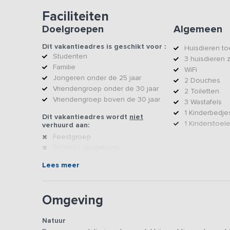
Faciliteiten
Doelgroepen
Algemeen
Dit vakantieadres is geschikt voor :
Huisdieren t
Studenten
3 huisdieren 
Familie
WiFi
Jongeren onder de 25 jaar
2 Douches
Vriendengroep onder de 30 jaar
2 Toiletten
Vriendengroep boven de 30 jaar
3 Wastafels
1 Kinderbedje
Dit vakantieadres wordt
niet
1 Kinderstoel
verhuurd aan:
Feestgroep
School / Jeugdkamp
Sportvereniging
Lees meer
Voetbalteam
Omgeving
Outdoor
Extra facilit
Natuur