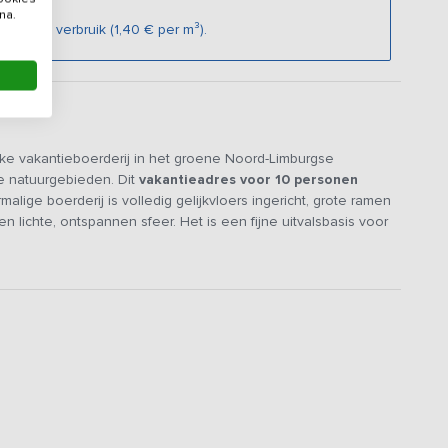
na.
an het verbruik (1,40 € per m³).
eke vakantieboerderij in het groene Noord-Limburgse
te natuurgebieden. Dit
vakantieadres voor 10 personen
malige boerderij is volledig gelijkvloers ingericht, grote ramen
lichte, ontspannen sfeer. Het is een fijne uitvalsbasis voor
van samenzijn, lange gesprekken en het Limburgse buitenleven.
alken en het uitzicht op de tuin voor een open en ruimtelijk
kletsen, spelletjes spelen of samen een film kijken
. De
laat, een oven, grote Amerikaanse koel/vrieskast, magnetron,
efilters) en uiteraard van voldoende servies en keukengerei.
rote eettafel met een drankje
, maak je plannen voor de
id.