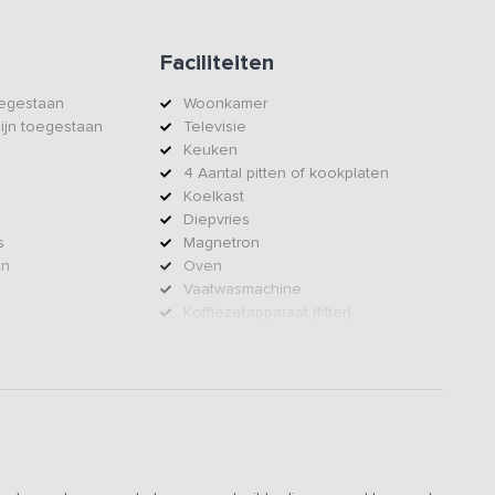
Faciliteiten
oegestaan
Woonkamer
zijn toegestaan
Televisie
Keuken
4 Aantal pitten of kookplaten
Koelkast
Diepvries
s
Magnetron
en
Oven
Vaatwasmachine
Koffiezetapparaat (filter)
Wasmachine
Droger
Dekbedden
Kussens
Centrale verwarming
eiten
Mindervaliden