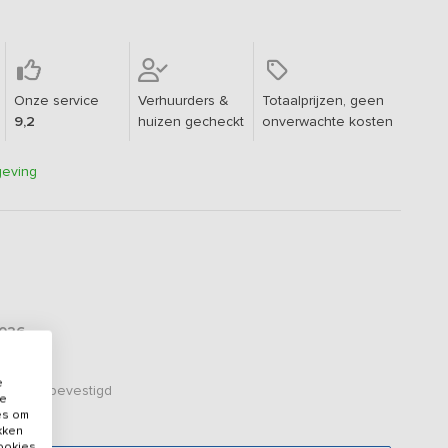
Onze service
Verhuurders &
Totaalprijzen, geen
9,2
huizen gecheckt
onverwachte kosten
geving
2026
e
er zijn bevestigd
de
es om
ikken
cookies