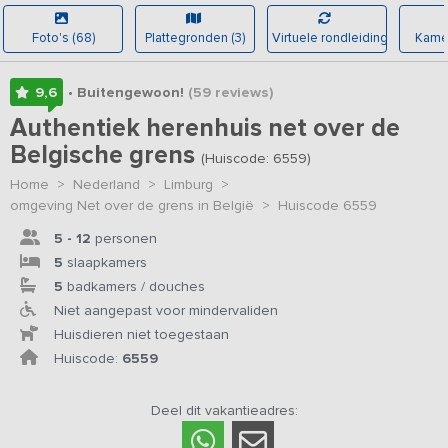
Foto's (68)
Plattegronden (3)
Virtuele rondleiding
Kamer
9,6
• Buitengewoon!
(59
reviews
)
Authentiek herenhuis net over de
Belgische grens
(Huiscode: 6559)
Home
>
Nederland
>
Limburg
>
omgeving Net over de grens in België
>
Huiscode 6559
5 - 12
personen
5
slaapkamers
5
badkamers / douches
Niet aangepast voor mindervaliden
Huisdieren niet toegestaan
Huiscode:
6559
Deel dit vakantieadres: