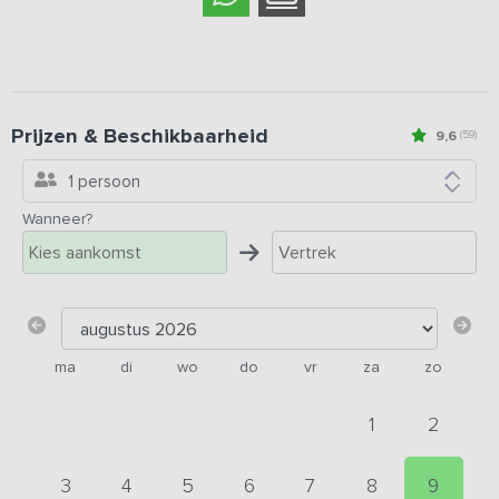
Prijzen & Beschikbaarheid
9,6
(59)
1 persoon
Wanneer?
ma
di
wo
do
vr
za
zo
1
2
3
4
5
6
7
8
9