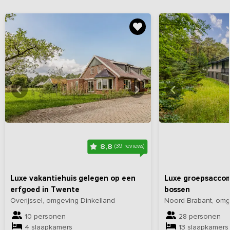
Bekijk
hier
alle foto's
Bekijk
hi
8,8
(39 reviews)
Luxe vakantiehuis gelegen op een
Luxe groepsaccom
erfgoed in Twente
bossen
Overijssel, omgeving Dinkelland
Noord-Brabant, om
10 personen
28 personen
4 slaapkamers
13 slaapkamers