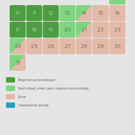
10
11
12
13
14
15
16
17
18
19
20
21
22
23
24
25
26
27
28
29
30
31
Mogelijke aankomstdagen
Beschikbaar, alleen geen mogelijke aankomstdag
Bezet
Geselecteerde periode