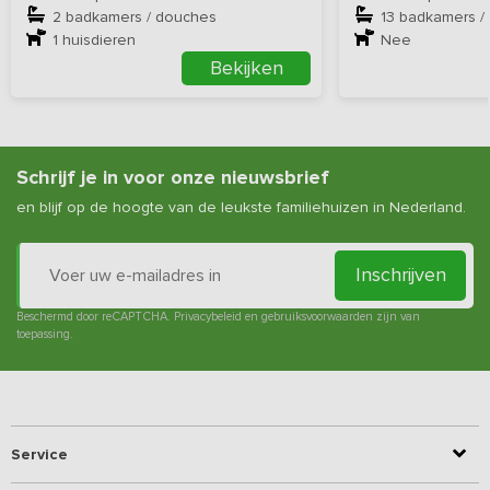
2 badkamers / douches
13 badkamers /
1
huisdieren
Nee
Bekijken
Schrijf je in voor onze nieuwsbrief
en blijf op de hoogte van de leukste familiehuizen in Nederland.
Inschrijven
Beschermd door reCAPTCHA.
Privacybeleid
en
gebruiksvoorwaarden
zijn van
toepassing.
Service