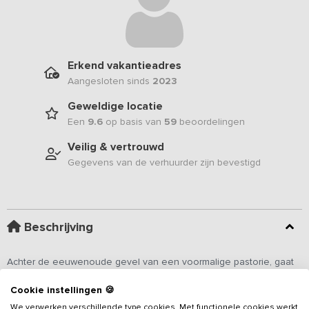
Erkend vakantieadres
Aangesloten sinds
2023
Geweldige locatie
Een
9.6
op basis van
59
beoordelingen
Veilig & vertrouwd
Gegevens van de verhuurder zijn bevestigd
Beschrijving
Achter de eeuwenoude gevel van een voormalige pastorie, gaat
dit prachtige moderne
vakantieadres
schuil. Met veel liefde en
Cookie instellingen 🍪
oog voor detail zijn 5 slaapkamers ingericht, met elk een eigen
luxe badkamer, waar je je als vakantiegast de koning te rijk voelt. In
We verwerken verschillende type cookies. Met functionele cookies werkt