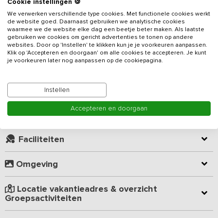
Cookie instellingen 🍪
In de glooiende heuvels van het prachtige Zuid-Limburg ligt een
We verwerken verschillende type cookies. Met functionele cookies werkt
klein bungalowpark, waarop dit 25-persoons vakantiehuis zich
de website goed. Daarnaast gebruiken we analytische cookies
waarmee we de website elke dag een beetje beter maken. Als laatste
bevindt. Deze gezellige accommodatie is zeer geschikt voor
gebruiken we cookies om gericht advertenties te tonen op andere
groepen die van wandelen, fietsen, wielrennen en mountainbiken
websites. Door op 'Instellen' te klikken kun je je voorkeuren aanpassen.
houden (toer en MTB) en die het prachtige Zuid Limburgse
Klik op 'Accepteren en doorgaan' om alle cookies te accepteren. Je kunt
Lees meer
je voorkeuren later nog aanpassen op de cookiepagina.
heuvelland willen verkennen. De sfeervolle woonkamer met
houtkachel, de 12 ruime slaapkamers en de fijne buitenruimte
maken dit
vakantieadres
een uitstekende uitvalsbasis voor een
Kamer indeling
Instellen
familieweekend!
Accepteren en doorgaan
De woonkamer met houtkachel is voorzien van meerdere banken,
Geverifieerde beoordelingen
van waaraf je een mooi uitzicht naar buiten hebt en de keuken is
van alle gemakken voorzien. Je vindt er een koel-vriescombinatie,
Faciliteiten
groot fornuis, spoelbak, vaatwasser en een combimagnetron.
Uiteraard kun je een lekker kopje koffie of thee maken en aan de
Omgeving
lange eettafels samen van al het lekkers genieten. Er is een
gemeenschappelijke recreatieruimte, die ook door de andere
aanwezige vakantiegasten gebruikt mag worden. Met o.a. een
Locatie vakantieadres & overzicht
biljart, een airhockeytafel, tafelvoetbaltafel en een tafeltennistafel
Groepsactiviteiten
staat deze ruimte garant voor urenlang speelplezier!