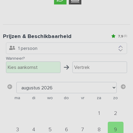
Prijzen & Beschikbaarheid
7,9
(8)
1 persoon
Wanneer?
ma
di
wo
do
vr
za
zo
1
2
3
4
5
6
7
8
9