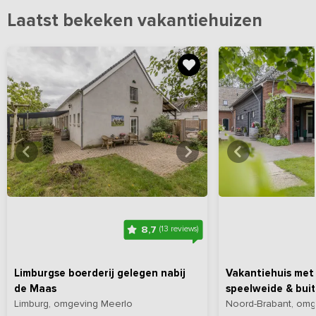
Laatst bekeken vakantiehuizen
Bekijk
hier
alle foto's
Bekijk
hi
8,7
(13 reviews)
Limburgse boerderij gelegen nabij
Vakantiehuis met 
de Maas
speelweide & bui
Limburg, omgeving Meerlo
Noord-Brabant, omg