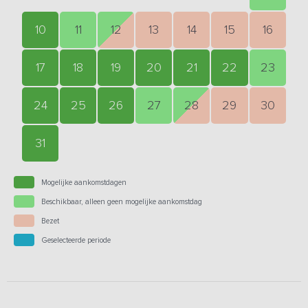
10
11
12
13
14
15
16
17
18
19
20
21
22
23
24
25
26
27
28
29
30
31
Mogelijke aankomstdagen
Beschikbaar, alleen geen mogelijke aankomstdag
Bezet
Geselecteerde periode