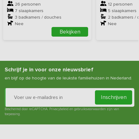
26 personen
12 personen
7 slaapkamers
5 slaapkamers
3 badkamers / douches
2 badkamers / 
Nee
Nee
Bekijken
Schrijf je in voor onze nieuwsbrief
en blijf op de hoogte van de leukste familiehuizen in Nederland.
Inschrijven
Beschermd door reCAPTCHA.
Privacybeleid
en
gebruiksvoorwaarden
zijn van
toepassing.