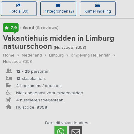
Foto's (39)
Plattegronden (2)
Kamer indeling
7,9
• Goed
(8
reviews
)
Vakantiehuis midden in Limburg
natuurschoon
(Huiscode: 8358)
Home
>
Nederland
>
Limburg
>
omgeving Heijenrath
>
Huiscode 8358
12 - 25
personen
12
slaapkamers
4
badkamers / douches
Niet aangepast voor mindervaliden
4 huisdieren toegestaan
Huiscode:
8358
Deel dit vakantieadres: