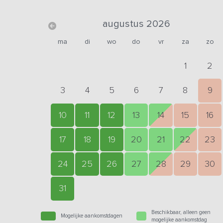
augustus 2026
ma
di
wo
do
vr
za
zo
1
2
3
4
5
6
7
8
9
10
11
12
13
14
15
16
17
18
19
20
21
22
23
24
25
26
27
28
29
30
31
Beschikbaar, alleen geen
Mogelijke aankomstdagen
mogelijke aankomstdag