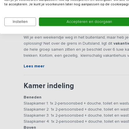
te accepteren. Je kunt je voorkeuren later nog aanpassen op de cookiepagi
Instellen
Accepteren en doorgaan
Beschrijving
Wil je een weekendje weg in het buitenland, maar heb je 
oplossing! Net over de grens in Duitsland, ligt dit
vakanti
de hele groep samen zitten en je beschikt over 6 luxe k
trekken. Kortom, een gezellig, kleinschalig vakantiehuis v
met vrienden, waar je op en top geniet van de Duitse gas
Lees meer
Het vakantieadres beschikt over een gezellige groeps-/rec
diverse spelletjes, karaokeset, pooltafel en een sjoelbak
Kamer indeling
een volledig ingerichte keuken zodat je voor de hele gro
ingericht met inductie kookplaat, oven, magnetron, vaatw
Beneden
verschillende arrangementen bij te boeken. Zo is het bij
Slaapkamer 1: 1x 2-persoonsbed + douche, toilet en wast
gangendiner voor jullie gekookt wordt. Het enige wat je z
Slaapkamer 2: 1x 2-persoonsbed + douche, toilet en wast
Je beschikt over zes stijlvolle 2-persoonskamers, alle
Slaapkamer 3: 1x 2-persoonsbed + douche, toilet en wast
zitgedeelte. De vier kamers beneden hebben een kitche
Slaapkamer 4: 1x 2-persoonsbed + douche, toilet en wast
laten verblijven, zodat je in totaal met 16 personen kunt
Boven