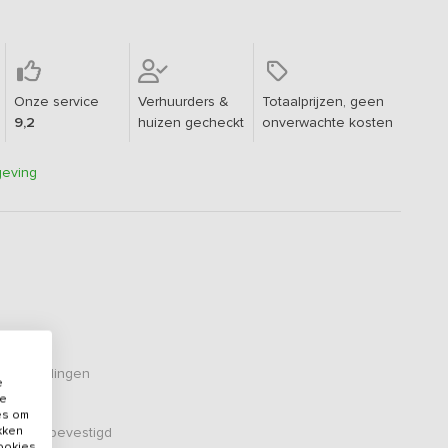
Onze service
Verhuurders &
Totaalprijzen, geen
9,2
huizen gecheckt
onverwachte kosten
geving
eoordelingen
e
de
es om
ikken
er zijn bevestigd
cookies