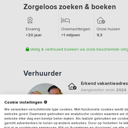
Zorgeloos zoeken & boeken
Ervaring
Overnachtingen
Onze huizen
>20 jaar
>1 miljoen
9,3
Veilig & vertrouwd boeken via onze beschermde om
Verhuurder
Erkend vakantieadres
Aangesloten sinds
2024
Geweldige locatie
Cookie instellingen 🍪
Een
9.4
op basis van
37
b
We verwerken verschillende type cookies. Met functionele cookies werkt d
website goed. Daarnaast gebruiken we analytische cookies waarmee we 
Veilig & vertrouwd
website elke dag een beetje beter maken. Als laatste gebruiken we cooki
gericht advertenties te tonen op andere websites. Door op 'Instellen' te kl
Gegevens van de verhuurd
kun je je voorkeuren aanpassen. Klik op 'Accepteren en doorgaan' om alle 