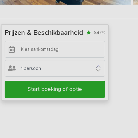
Prijzen & Beschikbaarheid
9,4
(37)
1 persoon
Start boeking of optie