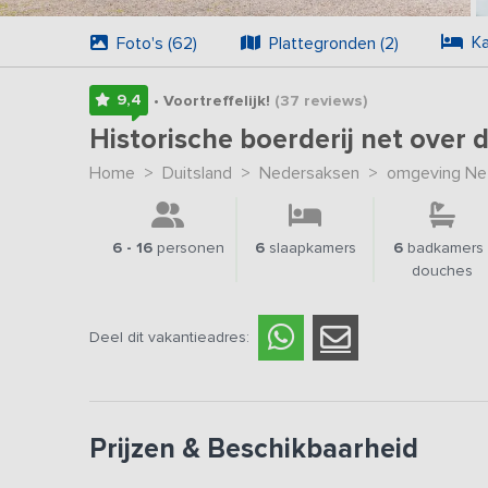
Ka
Foto's (62)
Plattegronden (2)
9,4
• Voortreffelijk!
(37
reviews
)
Historische boerderij net over 
Home
>
Duitsland
>
Nedersaksen
>
omgeving Net
6 - 16
personen
6
slaapkamers
6
badkamers 
douches
Deel dit vakantieadres:
Prijzen & Beschikbaarheid