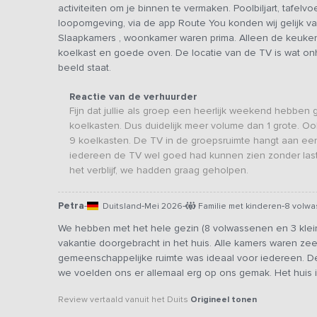
activiteiten om je binnen te vermaken. Poolbiljart, tafelv
loopomgeving, via de app Route You konden wij gelijk van
Slaapkamers , woonkamer waren prima. Alleen de keuken 
koelkast en goede oven. De locatie van de TV is wat on
beeld staat.
Reactie van de verhuurder
Fijn dat jullie als groep een heerlijk weekend hebben g
koelkasten. Dus duidelijk meer volume dan 1 grote. Ook
9 koelkasten. De TV in de groepsruimte hangt aan ee
iedereen de TV wel goed had kunnen zien zonder last
het verblijf, we hadden graag geholpen.
Petra
-
-
-
-
Duitsland
Mei 2026
Familie met kinderen
8 volwa
We hebben met het hele gezin (8 volwassenen en 3 klei
vakantie doorgebracht in het huis. Alle kamers waren ze
gemeenschappelijke ruimte was ideaal voor iedereen. De
we voelden ons er allemaal erg op ons gemak. Het huis 
Review vertaald vanuit het Duits
Origineel tonen