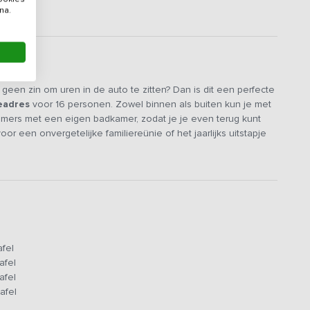
na.
geen zin om uren in de auto te zitten? Dan is dit een perfecte
eadres
voor 16 personen. Zowel binnen als buiten kun je met
amers met een eigen badkamer, zodat je je even terug kunt
oor een onvergetelijke familiereünie of het jaarlijks uitstapje
tvrijheid.
reatieruimte op de verdieping. In de verblijfsruimte zijn
 te vinden, dus een spelletjesmiddag is zo georganiseerd! Er is
ep een heerlijke maaltijd kunt bereiden. De keuken is
asser, koelkast, nespresso apparaat en waterkoker. Ook zijn er
voorbeeld mogelijk dat er een dagelijks wisselend 3-
afel
elf hoeft te doen, is genieten, hoe lekker is dat?
afel
maal voorzien van een eigen badkamer en een comfortabel
afel
nette en bieden de mogelijkheid om een extra persoon te
afel
 overnachten. De kamers zijn landelijk ingericht met een vleugje