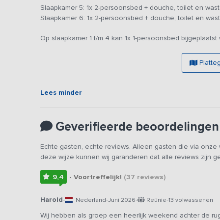
nostalgie, elk met een eigen unieke sfeer en authenthi
Slaapkamer 5: 1x 2-persoonsbed + douche, toilet en wast
boxspringbedden, stap je ’s morgens het terras op, waar 
Slaapkamer 6: 1x 2-persoonsbed + douche, toilet en wast
de dag te beginnen. De luxe badkamer ensuite is voorzie
Op slaapkamer 1 t/m 4 kan 1x 1-persoonsbed bijgeplaatst
De accommodatie is omgeven door een prachtige tuin, wa
het grote overdekte terras! Op het terras aan de voorzij
Platte
dagen of een warme nazomer dag heerlijk buiten kunt gen
groentepakketje, terwijl je met je vrienden, familie of col
parkeergelegenheid met laadpalen op eigen terrein.
Lees minder
Voorbeelden van bij te boeken arrangementen:
Een 3-gangendiner
Geverifieerde beoordelingen
Een BBQ-avond
Een uitgebreide dagschotel (pasta, curry, nasi of stamppo
Echte gasten, echte reviews. Alleen gasten die via onz
Een bittergarnituur of borrelplank
deze wijze kunnen wij garanderen dat alle reviews zijn 
Een lunchpakket
Vegetarisch of veganistisch is mogelijk
9,4
• Voortreffelijk!
(37
reviews
)
De verhuurders houden rekening met voedselallergieën
Harold
-
-
-
-
Nederland
Juni 2026
Reünie
13 volwassenen
Wij hebben als groep een heerlijk weekend achter de r