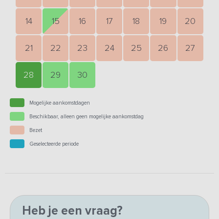
14
15
16
17
18
19
20
21
22
23
24
25
26
27
28
29
30
Mogelijke aankomstdagen
Beschikbaar, alleen geen mogelijke aankomstdag
Bezet
Geselecteerde periode
Heb je een vraag?