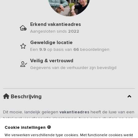
Erkend vakantieadres
Aangesloten sinds
2022
Geweldige locatie
Een
9.9
op basis van
66
beoordelingen
Veilig & vertrouwd
Gegevens van de verhuurder zijn bevestigd
Beschrijving
Dit mooie, landelijk gelegen
vakantieadres
heeft de luxe van een
hotel met vier sfeervolle slaapkamers, twee ruime studio’s en een
gezellige woonkamer. Vanaf het eigen terras kijk je heerlijk uit over
Cookie instellingen 🍪
de landerijen en de koeien. Een prachtige plek voor groepen tot
We verwerken verschillende type cookies. Met functionele cookies werkt
14 personen, die willen genieten van het buitenleven met de