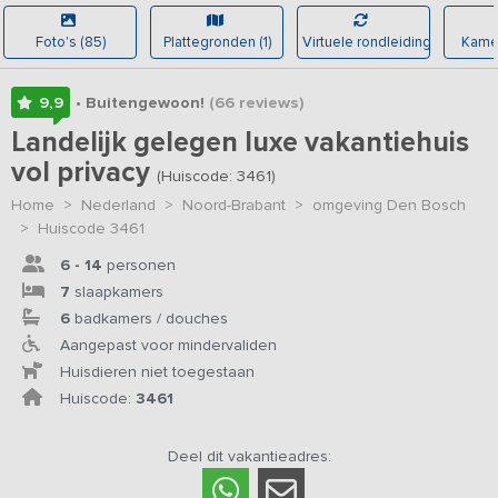
Foto's (85)
Plattegronden (1)
Virtuele rondleiding
Kamer
9,9
• Buitengewoon!
(66
reviews
)
Landelijk gelegen luxe vakantiehuis
vol privacy
(Huiscode: 3461)
Home
>
Nederland
>
Noord-Brabant
>
omgeving Den Bosch
>
Huiscode 3461
6 - 14
personen
7
slaapkamers
6
badkamers / douches
Aangepast voor mindervaliden
Huisdieren niet toegestaan
Huiscode:
3461
Deel dit vakantieadres: