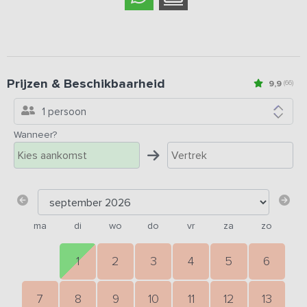
Prijzen & Beschikbaarheid
9,9
(66)
1 persoon
Wanneer?
ma
di
wo
do
vr
za
zo
1
2
3
4
5
6
7
8
9
10
11
12
13