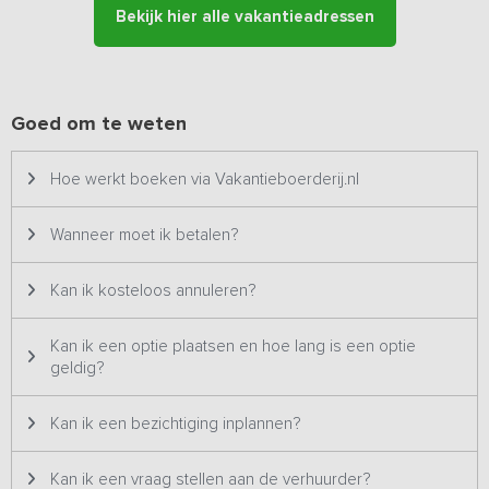
wastafel. Twee kamers zijn voorzien van een aangepaste
Bekijk hier alle vakantieadressen
badkamer en zijn daarmee geschikt voor mindervaliden. Bij
aankomst zijn de bedden opgemaakt en liggen de handdoeken
klaar.
Goed om te weten
Buiten in de grote tuin zijn diverse terrasjes, waar je kunt genieten
van het weidse uitzicht en de natuur. Ook is er een jeu-de-boules
baan. Op warme avonden heerlijk buiten eten van de BBQ (met
Hoe werkt boeken via Vakantieboerderij.nl
vlees van eigen runderen), is een perfecte manier om een
gezellige dag samen af te sluiten.
Wanneer moet ik betalen?
Kan ik kosteloos annuleren?
Kan ik een optie plaatsen en hoe lang is een optie
geldig?
Kan ik een bezichtiging inplannen?
Kan ik een vraag stellen aan de verhuurder?