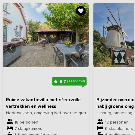
Bekijk
hier
alle foto's
Bekijk
hi
9,7
(99 reviews)
Ruime vakantievilla met sfeervolle
Bijzonder overna
vertrekken en wellness
nabij groene omg
Nedersaksen, omgeving Net over de grens in Duitsland
Limburg, omgeving 
18 personen
12 personen
7 slaapkamers
6 slaapkamers
3 badkamers / douches
6 badkamers /