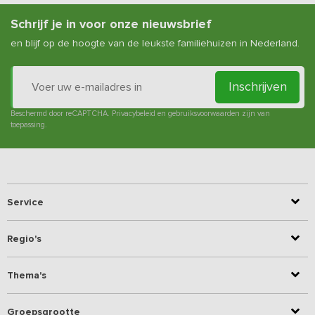
Schrijf je in voor onze nieuwsbrief
en blijf op de hoogte van de leukste familiehuizen in Nederland.
Inschrijven
Beschermd door reCAPTCHA.
Privacybeleid
en
gebruiksvoorwaarden
zijn van
toepassing.
Service
Regio's
Thema's
Groepsgrootte