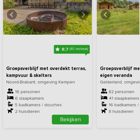
Bekijk
hier
alle foto's
Bekijk
hi
8,7
(40 reviews)
Groepsverblijf met overdekt terras,
Groepsverblijf me
kampvuur & skelters
eigen veranda
Noord-Brabant, omgeving Kempen
Gelderland, omgevi
16 personen
82 personen
6 slaapkamers
41 slaapkamers
5 badkamers / douches
16 badkamers /
2
huisdieren
8
huisdieren
Bekijken