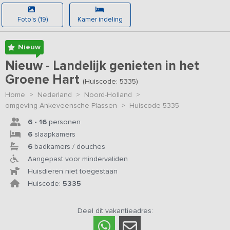
Foto's (19)
Kamer indeling
Nieuw
Nieuw - Landelijk genieten in het
Groene Hart
(Huiscode: 5335)
Home
>
Nederland
>
Noord-Holland
>
omgeving Ankeveensche Plassen
>
Huiscode 5335
6 - 16
personen
6
slaapkamers
6
badkamers / douches
Aangepast voor mindervaliden
Huisdieren niet toegestaan
Huiscode:
5335
Deel dit vakantieadres: