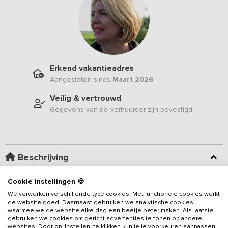
Erkend vakantieadres
Aangesloten sinds
Maart 2026
Veilig & vertrouwd
Gegevens van de verhuurder zijn bevestigd
Beschrijving
Cookie instellingen 🍪
Nieuw in ons aanbod sinds maart 2026
- In het prachtige Groene
Hart van Nederland, midden tussen uitgestrekte weilanden en
We verwerken verschillende type cookies. Met functionele cookies werkt
de website goed. Daarnaast gebruiken we analytische cookies
karakteristieke polderlandschappen, ligt dit
sfeervolle
waarmee we de website elke dag een beetje beter maken. Als laatste
vakantieadres voor 16 personen
. De groepsaccommodatie
gebruiken we cookies om gericht advertenties te tonen op andere
beschikt over
1 sfeervolle verblijfsruimte en 6
slaapkamers en
websites. Door op 'Instellen' te klikken kun je je voorkeuren aanpassen.