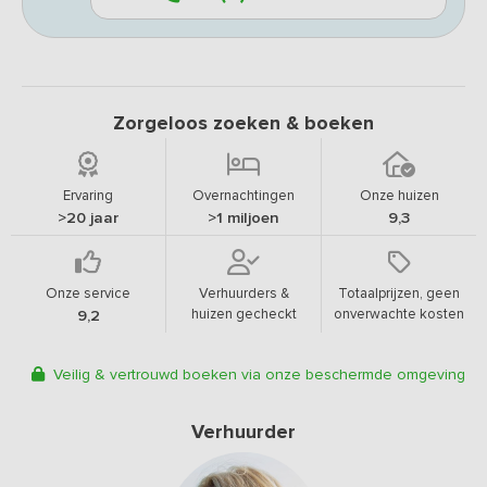
Zorgeloos zoeken & boeken
Ervaring
Overnachtingen
Onze huizen
>20 jaar
>1 miljoen
9,3
Onze service
Verhuurders &
Totaalprijzen, geen
huizen gecheckt
onverwachte kosten
9,2
Veilig & vertrouwd boeken via onze beschermde omgeving
Verhuurder