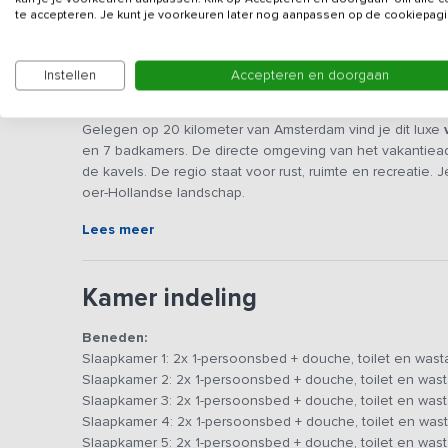
te accepteren. Je kunt je voorkeuren later nog aanpassen op de cookiepagi
Instellen
Accepteren en doorgaan
Beschrijving
Gelegen op 20 kilometer van Amsterdam vind je dit luxe
en 7 badkamers. De directe omgeving van het vakantiead
de kavels. De regio staat voor rust, ruimte en recreatie.
oer-Hollandse landschap.
Lees meer
In de ruime huiskamer met loungehoek en tv kan iedereen 
waar je heerlijk met de gehele groep gezamenlijk kunt 
oven, koelkast, vaatwasser en 5-pits gasfornuis. Uiteraa
Kamer indeling
De bedden zijn bij aankomst opgemaakt en het bad- en ke
Beneden:
badkamer met toilet, valwaterdouche, televisie, keukenbl
Slaapkamer 1: 2x 1-persoonsbed + douche, toilet en wast
andere 2 slaapkamers delen een badkamer die centraal 
Slaapkamer 2: 2x 1-persoonsbed + douche, toilet en wast
meerprijs een extra bed geplaatst worden.
Slaapkamer 3: 2x 1-persoonsbed + douche, toilet en wast
Slaapkamer 4: 2x 1-persoonsbed + douche, toilet en wast
De gehele accommodatie is voorzien van gratis Wifi. Bu
Slaapkamer 5: 2x 1-persoonsbed + douche, toilet en wast
prachtig uitzicht over het landschap.