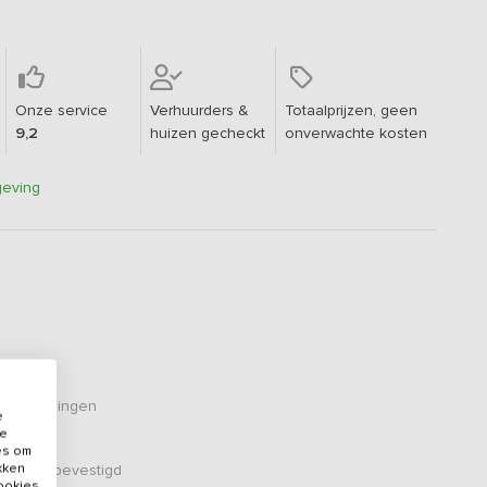
Onze service
Verhuurders &
Totaalprijzen, geen
9,2
huizen gecheckt
onverwachte kosten
geving
eoordelingen
e
de
es om
ikken
er zijn bevestigd
cookies