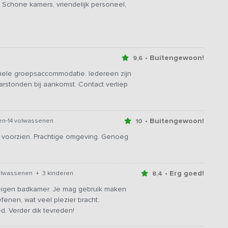
n. Schone kamers, vriendelijk personeel,
• Buitengewoon!
9,6
ele groepsaccommodatie. Iedereen zijn
rstonden bij aankomst. Contact verliep
-
• Buitengewoon!
en
14 volwassenen
10
 voorzien. Prachtige omgeving. Genoeg
• Erg goed!
olwassenen + 3 kinderen
8,4
t eigen badkamer. Je mag gebruik maken
enen, wat veel plezier bracht.
. Verder dik tevreden!