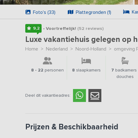
Ka
Foto's (33)
Plattegronden (1)
9,2
• Voortreffelijk!
(52
reviews
)
Luxe vakantiehuis gelegen op h
Home
>
Nederland
>
Noord-Holland
>
omgeving 
8 - 22
personen
8
slaapkamers
7
badkamers 
douches
Deel dit vakantieadres:
Prijzen & Beschikbaarheid