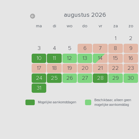
augustus 2026
ma
di
wo
do
vr
za
zo
1
2
3
4
5
6
7
8
9
10
11
12
13
14
15
16
17
18
19
20
21
22
23
24
25
26
27
28
29
30
31
Beschikbaar, alleen geen
Mogelijke aankomstdagen
mogelijke aankomstdag