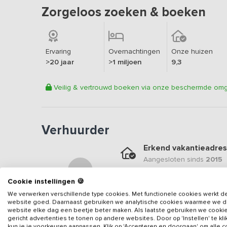
Zorgeloos zoeken & boeken
Ervaring
Overnachtingen
Onze huizen
>20 jaar
>1 miljoen
9,3
Veilig & vertrouwd boeken via onze beschermde om
Verhuurder
Erkend vakantieadres
Aangesloten sinds
2015
Geweldige locatie
Cookie instellingen 🍪
Een
9.2
op basis van
52
b
We verwerken verschillende type cookies. Met functionele cookies werkt d
website goed. Daarnaast gebruiken we analytische cookies waarmee we 
Veilig & vertrouwd
website elke dag een beetje beter maken. Als laatste gebruiken we cooki
gericht advertenties te tonen op andere websites. Door op 'Instellen' te kl
Gegevens van de verhuurd
kun je je voorkeuren aanpassen. Klik op 'Accepteren en doorgaan' om alle 