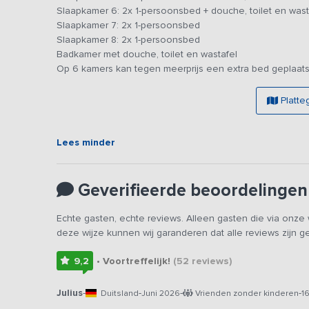
Slaapkamer 6: 2x 1-persoonsbed + douche, toilet en wast
Slaapkamer 7: 2x 1-persoonsbed
De groepsaccommodatie is geheel te boeken op basis van z
Slaapkamer 8: 2x 1-persoonsbed
hapjes en/of drankjes te laten verzorgen. Dit kan bezor
Badkamer met douche, toilet en wastafel
restaurant. Ook kun je barbecues, buffetten en meerga
Op 6 kamers kan tegen meerprijs een extra bed geplaats
groepsactiviteiten aangeboden. Er is de mogelijkheid om 
vergaderingen, en andere activiteiten. Op aanvraag kun
Platte
Bijzonderheden:
Dit vakantieadres is zowel voor kleine als grotere groep
betreft hetzelfde vakantieadres met dezelfde foto's & pri
Lees minder
Geverifieerde beoordelingen
Echte gasten, echte reviews. Alleen gasten die via onz
deze wijze kunnen wij garanderen dat alle reviews zijn 
9,2
• Voortreffelijk!
(52
reviews
)
Julius
-
-
-
-
Duitsland
Juni 2026
Vrienden zonder kinderen
1