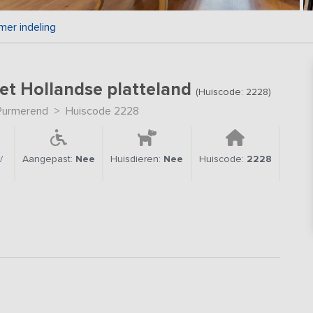
mer indeling
et Hollandse platteland
(Huiscode: 2228)
Purmerend
>
Huiscode 2228
/
Aangepast:
Nee
Huisdieren:
Nee
Huiscode:
2228