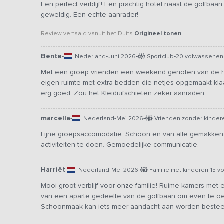
Een perfect verblijf! Een prachtig hotel naast de golfbaa
geweldig. Een echte aanrader!
Review vertaald vanuit het Duits
Origineel tonen
Bente
-
-
-
-
Nederland
Juni 2026
Sportclub
20 volwassenen
Met een groep vrienden een weekend genoten van de h
eigen ruimte met extra bedden die netjes opgemaakt klaa
erg goed. Zou het Kleiduifschieten zeker aanraden.
marcella
-
-
-
Nederland
Mei 2026
Vrienden zonder kinder
Fijne groepsaccomodatie. Schoon en van alle gemakken
activiteiten te doen. Gemoedelijke communicatie.
Harriët
-
-
-
-
Nederland
Mei 2026
Familie met kinderen
15 v
Mooi groot verblijf voor onze familie! Ruime kamers me
van een aparte gedeelte van de golfbaan om even te oef
Schoonmaak kan iets meer aandacht aan worden besteed