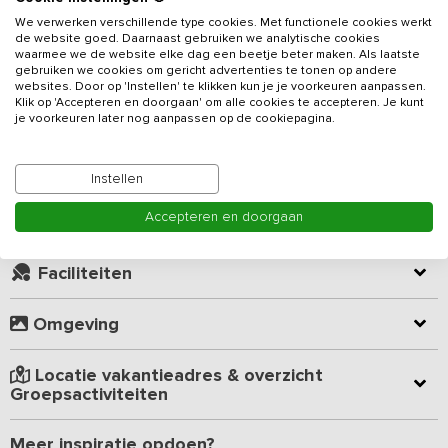
Twentse vakantiewoning. Een schitterende plek waar je kunt
genieten van de rust, ruimte, natuur en een weids uitzicht!
We verwerken verschillende type cookies. Met functionele cookies werkt
de website goed. Daarnaast gebruiken we analytische cookies
waarmee we de website elke dag een beetje beter maken. Als laatste
Lees meer
Dit
vakantieadres
is in een landelijke Twentse stijl gebouwd.
gebruiken we cookies om gericht advertenties te tonen op andere
Vanuit de woonkamer en vanaf het terras heb je een uniek uitzicht
websites. Door op 'Instellen' te klikken kun je je voorkeuren aanpassen.
Klik op 'Accepteren en doorgaan' om alle cookies te accepteren. Je kunt
over het Twentse landschap. De ruime tuin geeft een gevoel van
Kamer indeling
je voorkeuren later nog aanpassen op de cookiepagina.
vrijheid. In de woon-/eetruimte heb je de beschikking over een
grote tafel met 10 stoelen (op de foto staan 8 stoelen) en een
zithoek met hoekbank, twee fauteuils en flatscreen-tv. De keuken
Geverifieerde beoordelingen
Instellen
is voorzien van een 4-pits gasfornuis, combi-oven, vaatwasser en
ruime koelkast.
Accepteren en doorgaan
Virtuele rondleiding (360° tour)
Op de begane grond bevindt zich verder nog een 2-persoons
Faciliteiten
slaapkamer met boxspring-bedden en een ruime badkamer met
inloopdouche, toilet en dubbele wastafel met spiegel. Verder is er
een aparte toilet en een ruime berging met wasmachine en
Omgeving
vriezer. De benedenverdieping is goed toegankelijk voor
rolstoelgebruikers. Op de eerste verdieping bevinden zich twee 2-
Locatie vakantieadres & overzicht
persoons slaapkamers met boxspring-bedden en twee kleinere
Groepsactiviteiten
kamers met een stapelbed. De tweede badkamer op de
verdieping is eveneens voorzien van een inloopdouche, toilet en
dubbele wastafel met spiegel. Indien gewenst kan er een
Meer inspiratie opdoen?