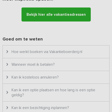
traphekje bovenaan de trap worden geplaatst. In elke kamer is de
temperatuur apart te regelen. Beneden en boven zijn voor de
veiligheid bij de trap traphekjes bevestigd.
Bekijk hier alle vakantieadressen
Buiten beschik je over een overdekt terras met tuinmeubilair en
een picknickbank. Vanaf het terras kijk je in het voor- en najaar
heerlijk weg naar het bos. In de zomer kijk je uit over het maisveld.
Goed om te weten
Tevens kun je gebruik maken van een garage om de fietsen te
stallen. In de garage staat een voetbaltafel en een tennistafel.
Ook staan er skelters en traptrekkers voor de kinderen.
Hoe werkt boeken via Vakantieboerderij.nl
Wij hebben twee identieke 10-persoons vakantiehuizen ieder
Wanneer moet ik betalen?
voorzien van eigen terras. Kom je met een groep tot 10 personen,
dan huur je één vakantiewoning. De vakantiehuizen zijn van
binnen goed geïsoleerd (eveneens de dubbele tussendeur
Kan ik kosteloos annuleren?
waarmee beide woningen zijn geschakeld is goed
geïsoleerd. Gezien de unieke rustige ligging op een landgoed is
Kan ik een optie plaatsen en hoe lang is een optie
de vakantiewoning bijzonder geschikt voor families en groepen
geldig?
die komen voor de rust en ruimte.
Kan ik een bezichtiging inplannen?