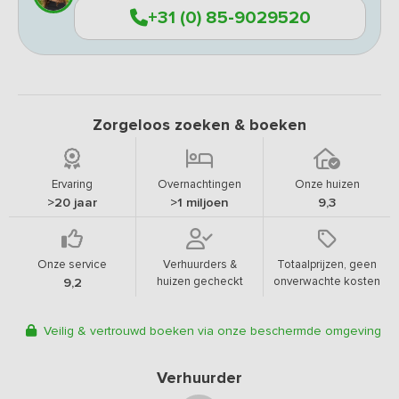
+31 (0) 85-9029520
Zorgeloos zoeken & boeken
Ervaring
Overnachtingen
Onze huizen
>20 jaar
>1 miljoen
9,3
Onze service
Verhuurders &
Totaalprijzen, geen
huizen gecheckt
onverwachte kosten
9,2
Veilig & vertrouwd boeken via onze beschermde omgeving
Verhuurder