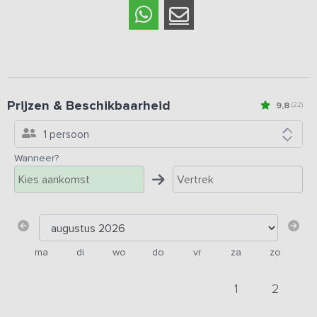
Prijzen & Beschikbaarheid
9,8
(22)
1 persoon
Wanneer?
ma
di
wo
do
vr
za
zo
1
2