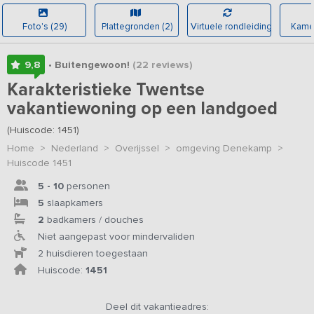
Foto's (29)
Plattegronden (2)
Virtuele rondleiding
Kamer
9,8
• Buitengewoon!
(22
reviews
)
Karakteristieke Twentse
vakantiewoning op een landgoed
(Huiscode: 1451)
Home
>
Nederland
>
Overijssel
>
omgeving Denekamp
>
Huiscode 1451
5 - 10
personen
5
slaapkamers
2
badkamers / douches
Niet aangepast voor mindervaliden
2 huisdieren toegestaan
Huiscode:
1451
Deel dit vakantieadres: