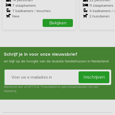
14 personen
22 personen
7 slaapkamers
11 slaapkamers
7 badkamers / douches
4 badkamers /
Nee
2
huisdieren
Bekijken
Schrijf je in voor onze nieuwsbrief
en blijf op de hoogte van de leukste familiehuizen in Nederland.
Inschrijven
Beschermd door reCAPTCHA.
Privacybeleid
en
gebruiksvoorwaarden
zijn van
toepassing.