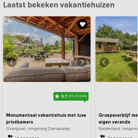
Laatst bekeken vakantiehuizen
Bekijk
hier
alle foto's
Bekijk
hi
9,7
(95 reviews)
Monumentaal vakantiehuis met luxe
Groepsverblijf me
privékamers
eigen veranda
Overijssel, omgeving Denekamp
Gelderland, omgevi