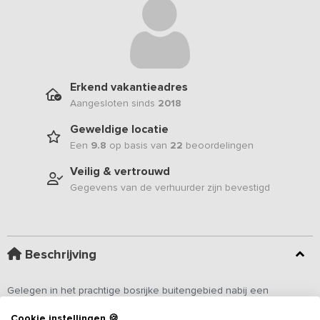
Erkend vakantieadres
Aangesloten sinds
2018
Geweldige locatie
Een
9.8
op basis van
22
beoordelingen
Veilig & vertrouwd
Gegevens van de verhuurder zijn bevestigd
Beschrijving
Gelegen in het prachtige bosrijke buitengebied nabij een
landgoed met watermolen en kasteel, vind je deze karakteristieke
Cookie instellingen 🍪