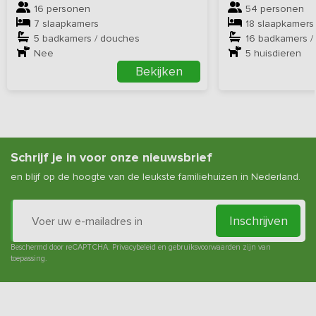
16 personen
54 personen
7 slaapkamers
18 slaapkamers
5 badkamers / douches
16 badkamers /
Nee
5
huisdieren
Bekijken
Schrijf je in voor onze nieuwsbrief
en blijf op de hoogte van de leukste familiehuizen in Nederland.
Inschrijven
Beschermd door reCAPTCHA.
Privacybeleid
en
gebruiksvoorwaarden
zijn van
toepassing.