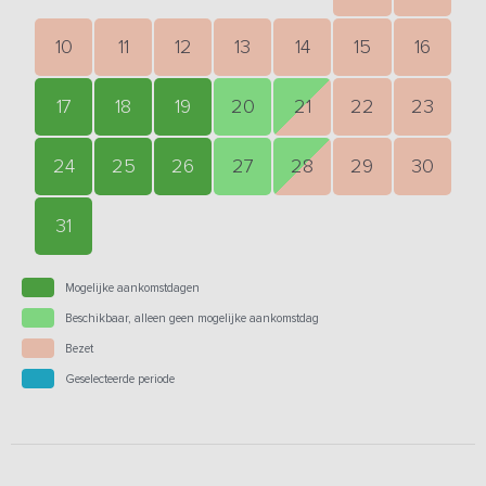
10
11
12
13
14
15
16
17
18
19
20
21
22
23
24
25
26
27
28
29
30
31
Mogelijke aankomstdagen
Beschikbaar, alleen geen mogelijke aankomstdag
Bezet
Geselecteerde periode