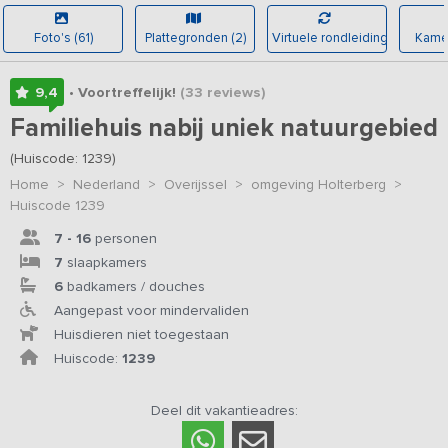
Foto's (61)
Plattegronden (2)
Virtuele rondleiding
Kamer
9,4
• Voortreffelijk!
(33
reviews
)
Familiehuis nabij uniek natuurgebied
(Huiscode: 1239)
Home
>
Nederland
>
Overijssel
>
omgeving Holterberg
>
Huiscode 1239
7 - 16
personen
7
slaapkamers
6
badkamers / douches
Aangepast voor mindervaliden
Huisdieren niet toegestaan
Huiscode:
1239
Deel dit vakantieadres: