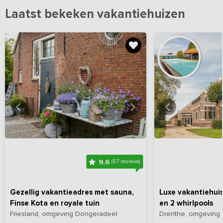
Laatst bekeken vakantiehuizen
Bekijk
hier
alle foto's
Bekijk
hi
9,6
(87 reviews)
Gezellig vakantieadres met sauna,
Luxe vakantiehui
Finse Kota en royale tuin
en 2 whirlpools
Friesland, omgeving Dongeradeel
Drenthe, omgeving