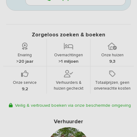
Zorgeloos zoeken & boeken
Ervaring
Overnachtingen
Onze huizen
>20 jaar
>1 miljoen
9,3
Onze service
Verhuurders &
Totaalprijzen, geen
huizen gecheckt
onverwachte kosten
9,2
Veilig & vertrouwd boeken via onze beschermde omgeving
Verhuurder