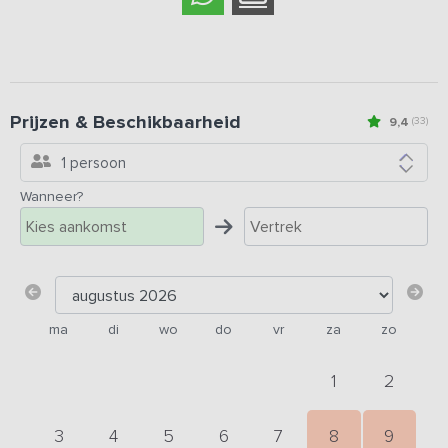
Prijzen & Beschikbaarheid
9,4
(33)
1 persoon
Wanneer?
ma
di
wo
do
vr
za
zo
1
2
3
4
5
6
7
8
9