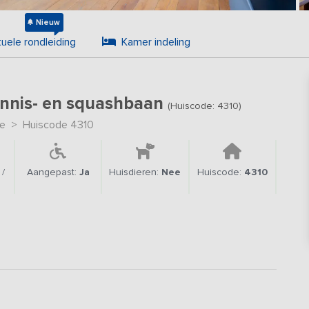
Nieuw
tuele rondleiding
Kamer indeling
ennis- en squashbaan
(Huiscode: 4310)
le
>
Huiscode 4310
/
Aangepast:
Ja
Huisdieren:
Nee
Huiscode:
4310