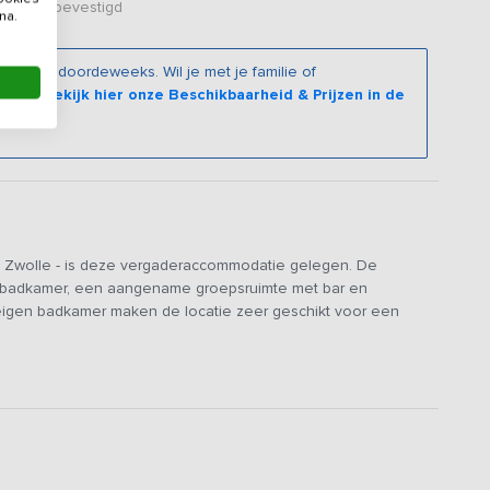
er zijn bevestigd
na.
roepen doordeweeks. Wil je met je familie of
oeken?
Bekijk hier onze Beschikbaarheid & Prijzen in de
an Zwolle - is deze vergaderaccommodatie gelegen. De
n badkamer, een aangename groepsruimte met bar en
eigen badkamer maken de locatie zeer geschikt voor een
over een goed uitgeruste keuken, woonkamer met een
ussen de training door kun je een potje darten, squashen of
onze broodjesservice en geniet 's avonds van een uitgebreid
 kunnen wij ook een lunch of barbecue verzorgen.