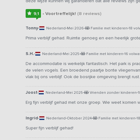
deze wijze kunnen wij garanderen dat alle reviews zijn 
9,1
• Voortreffelijk!
(8
reviews
)
Tonny
-
-
-
-
Nederland
Mei 2026
Familie met kinderen
18 vo
Prima verblijf gehad. Ruimte genoeg en een heerlijk grot
S.H.
-
-
-
-
Nederland
Mei 2025
Familie met kinderen
16 volw
De accommodatie is werkelijk fantastisch. Het park is pra
de velen vogels. Een broedend paartje bonte vliegenva
vlak bij ons verblijf. Ook de bosrijke omgeving brengt rust.
Joost
-
-
-
-
Nederland
Mei 2025
Vrienden zonder kinderen
1
Erg fijn verblijf gehad met onze groep. Wie weet komen
Ingrid
-
-
-
-
Nederland
Oktober 2024
Familie met kinderen
1
Super fijn verblijf gehad!