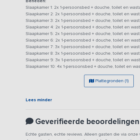
Beneden:
De 10 slaapkamers zijn ruim van opzet en beschikken o
Slaapkamer 1: 2x 1-persoonsbed + douche, toilet en wast
badkamer met douche, toilet en wastafel.
Slaapkamer 2: 2x 1-persoonsbed + douche, toilet en wast
Slaapkamer 3: 2x 1-persoonsbed + douche, toilet en wast
De accommodatie is gelegen aan de rand van een vakantie
Slaapkamer 4: 2x 1-persoonsbed + douche, toilet en wast
gebruik maken van de faciliteiten van het park zoals he
Slaapkamer 5: 2x 1-persoonsbed + douche, toilet en wast
fietsverhuur, broodjesservice, barbecue service & restau
Slaapkamer 6: 2x 1-persoonsbed + douche, toilet en wast
tennisbaan gelegen.
Slaapkamer 7: 3x 1-persoonsbed + douche, toilet en wast
Slaapkamer 8: 3x 1-persoonsbed + douche, toilet en wast
Goed om te vermelden:
Slaapkamer 9: 3x 1-persoonsbed + douche, toilet en wast
- Voor zakelijke groepen is de accommodatie door de wee
Slaapkamer 10: 4x 1-persoonsbed + douche, toilet en was
- Op maandag is de aankomsttijd altijd 12:00 uur en kunt
slaapkamers zijn - in verband met de schoonmaak - besch
- Bij aankomst op dinsdag, woensdag of donderdag kunt 
Plattegronden (1)
- Bij vertrek op dinsdag, woensdag of donderdag kunt u 
- Bij vertrek op vrijdag kunt u t/m 10:00 uur gebruik mak
- In overleg zijn de aankomst en vertrektijden bespreekba
Lees minder
Geverifieerde beoordelingen
Echte gasten, echte reviews. Alleen gasten die via onz