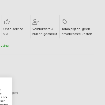
Onze service
Verhuurders &
Totaalprijzen, geen
9,2
huizen gecheckt
onverwachte kosten
geving
e
ordelingen
de
es om
ikken
cookies