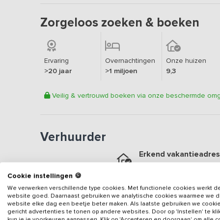
Zorgeloos zoeken & boeken
Ervaring
Overnachtingen
Onze huizen
>20 jaar
>1 miljoen
9,3
Veilig & vertrouwd boeken via onze beschermde om
Verhuurder
Erkend vakantieadres
Aangesloten sinds
2019
Cookie instellingen 🍪
Geweldige locatie
We verwerken verschillende type cookies. Met functionele cookies werkt d
Een
9.1
op basis van
8
beo
website goed. Daarnaast gebruiken we analytische cookies waarmee we 
website elke dag een beetje beter maken. Als laatste gebruiken we cooki
Veilig & vertrouwd
gericht advertenties te tonen op andere websites. Door op 'Instellen' te kl
kun je je voorkeuren aanpassen. Klik op 'Accepteren en doorgaan' om alle 