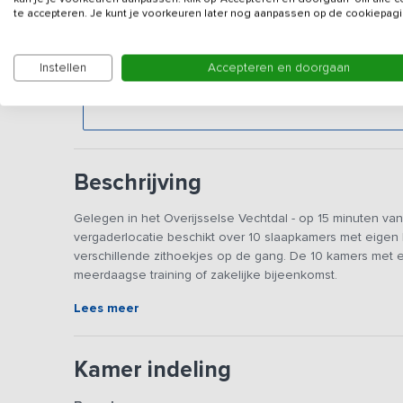
Gegevens van de verhuurd
te accepteren. Je kunt je voorkeuren later nog aanpassen op de cookiepagi
Deze vermelding is gericht op bedrijven & vergaderg
Instellen
Accepteren en doorgaan
vriendengroep dit vakantieadres in het weekend b
weekenden
.
Beschrijving
Gelegen in het Overijsselse Vechtdal - op 15 minuten v
vergaderlocatie beschikt over 10 slaapkamers met eige
verschillende zithoekjes op de gang. De 10 kamers met 
meerdaagse training of zakelijke bijeenkomst.
Lees meer
De accommodatie is volledig gelijkvloers. Je beschikt 
sfeerhaard en een bar om 's avonds gezellig te zitten. T
tennissen. Laat je 's ochtends volledig verzorgen door 
Kamer indeling
diner in het restaurant of in de accommodatie. Uiteraard