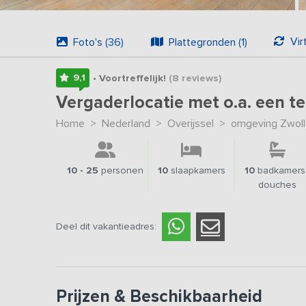
Vir
Foto's (36)
Plattegronden (1)
9,1
• Voortreffelijk!
(8
reviews
)
Vergaderlocatie met o.a. een t
Home
>
Nederland
>
Overijssel
>
omgeving Zwol
10 - 25
personen
10
slaapkamers
10
badkamers 
douches
Deel dit vakantieadres:
Prijzen & Beschikbaarheid