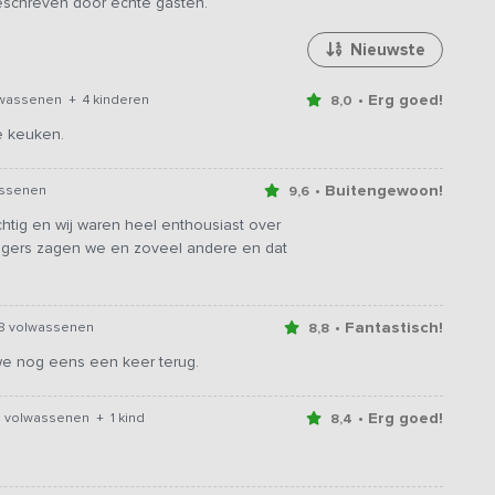
geschreven door echte gasten.
Nieuwste
• Erg goed!
lwassenen + 4 kinderen
8,0
e keuken.
• Buitengewoon!
assenen
9,6
chtig en wij waren heel enthousiast over
ngers zagen we en zoveel andere en dat
• Fantastisch!
8 volwassenen
8,8
 we nog eens een keer terug.
• Erg goed!
8 volwassenen + 1 kind
8,4