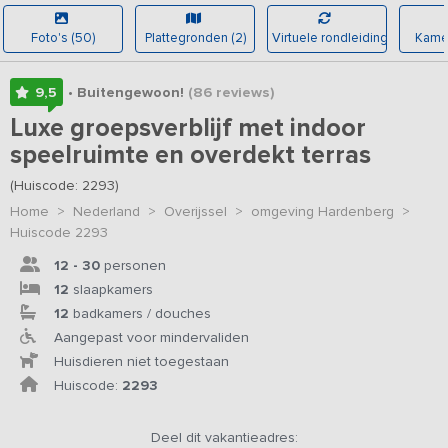
Foto's (50)
Plattegronden (2)
Virtuele rondleiding
Kamer
9,5
• Buitengewoon!
(86
reviews
)
Luxe groepsverblijf met indoor
speelruimte en overdekt terras
(Huiscode: 2293)
Home
>
Nederland
>
Overijssel
>
omgeving Hardenberg
>
Huiscode 2293
12 - 30
personen
12
slaapkamers
12
badkamers / douches
Aangepast voor mindervaliden
Huisdieren niet toegestaan
Huiscode:
2293
Deel dit vakantieadres: