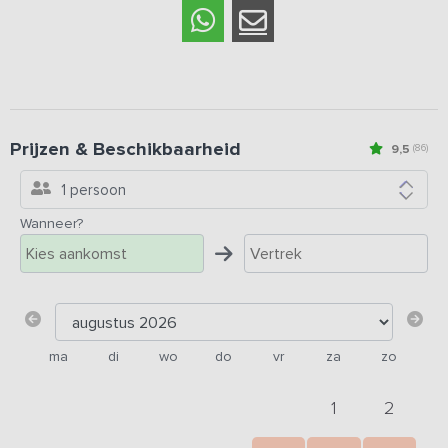
Prijzen & Beschikbaarheid
9,5
(86)
1 persoon
Wanneer?
ma
di
wo
do
vr
za
zo
1
2