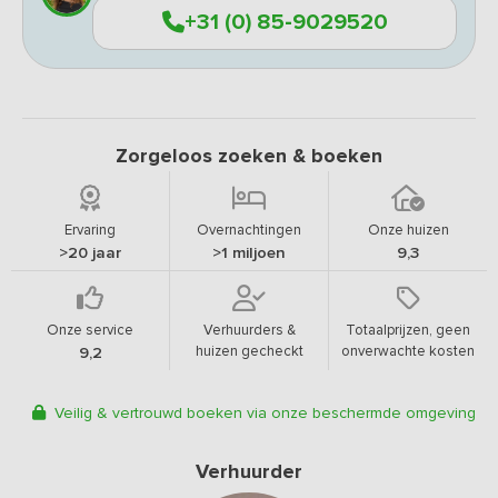
+31 (0) 85-9029520
Zorgeloos zoeken & boeken
Ervaring
Overnachtingen
Onze huizen
>20 jaar
>1 miljoen
9,3
Onze service
Verhuurders &
Totaalprijzen, geen
huizen gecheckt
onverwachte kosten
9,2
Veilig & vertrouwd boeken via onze beschermde omgeving
Verhuurder