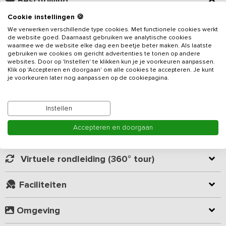
Beschrijving
Cookie instellingen 🍪
Deze luxe groepsaccommodatie is voorzien van 12 slaapkamers
We verwerken verschillende type cookies. Met functionele cookies werkt
en 12 badkamers en geschikt voor maximaal 30 personen. Het
de website goed. Daarnaast gebruiken we analytische cookies
waarmee we de website elke dag een beetje beter maken. Als laatste
vakantieadres
is gelegen op een actieve melkveehouderij, erg
gebruiken we cookies om gericht advertenties te tonen op andere
leuk voor de kinderen maar ook de volwassenen! Het huis is
websites. Door op 'Instellen' te klikken kun je je voorkeuren aanpassen.
uitermate geschikt voor een weekendje weg met familie of
Klik op 'Accepteren en doorgaan' om alle cookies te accepteren. Je kunt
Lees meer
je voorkeuren later nog aanpassen op de cookiepagina.
vrienden.
De accommodatie beschikt over een royale ruimte die dient als
Kamer indeling
Instellen
eet- en woonkamer. In het woongedeelte vind je een lounge met
heerlijke banken, stoelen en TV. In het eetgedeelte staan 2 lange
Accepteren en doorgaan
eettafels waaraan je gezamenlijk kunt eten. Deze ruimte is
Geverifieerde beoordelingen
eveneens voorzien van een grote flatscreen TV aan de muur. De
volledig ingerichte keuken is voorzien van een professionele
Virtuele rondleiding (360° tour)
vaatwasser (vaat is in een paar minuten schoon), 7-pits Boretti
gasfornuis, oven, magnetron, waterkoker, koffiezetapparaat, vriezer
Faciliteiten
en voldoende koeling. De professionele keuken biedt veel
kookplezier terwijl je op de achtergrond nog het gezellige
gekeuvel aan de bar hoort. Dit terwijl de kinderen zich uitstekend
Omgeving
vermaken in de overdekte speelschuur.