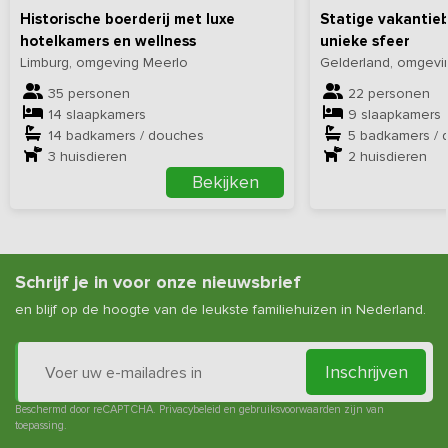
Historische boerderij met luxe
Statige vakantieb
hotelkamers en wellness
unieke sfeer
Limburg, omgeving Meerlo
Gelderland, omgevin
35 personen
22 personen
14 slaapkamers
9 slaapkamers
14 badkamers / douches
5 badkamers / 
3
huisdieren
2
huisdieren
Bekijken
Schrijf je in voor onze nieuwsbrief
en blijf op de hoogte van de leukste familiehuizen in Nederland.
Inschrijven
Beschermd door reCAPTCHA.
Privacybeleid
en
gebruiksvoorwaarden
zijn van
toepassing.