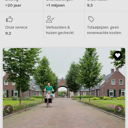
>20 jaar
>1 miljoen
9,3
Onze service
Verhuurders &
Totaalprijzen, geen
huizen gecheckt
onverwachte kosten
9,2