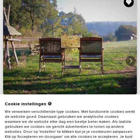
Cookie instellingen 🍪
We verwerken verschillende type cookies. Met functionele cookies werkt
de website goed. Daarnaast gebruiken we analytische cookies
9,3
(93 reviews)
waarmee we de website elke dag een beetje beter maken. Als laatste
gebruiken we cookies om gericht advertenties te tonen op andere
websites. Door op 'Instellen' te klikken kun je je voorkeuren aanpassen.
Vakantiehuis met wellness en indoor
Klik op 'Accepteren en doorgaan' om alle cookies te accepteren. Je kunt