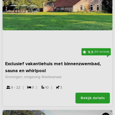
9,5
(84 reviews)
Exclusief vakantiehuis met binnenzwembad,
sauna en whirlpool
Groningen, omgeving Stadskanaal
9 - 22
9
10
3
Bekijk details