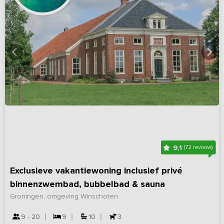
9,1
(72 reviews)
Exclusieve vakantiewoning inclusief privé
binnenzwembad, bubbelbad & sauna
Groningen, omgeving Winschoten
9 - 20
9
10
3