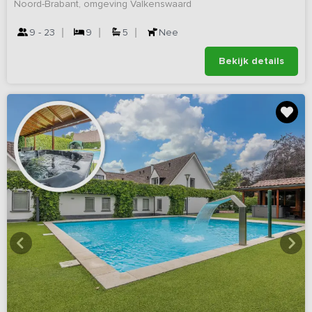
Noord-Brabant, omgeving Valkenswaard
9 - 23
9
5
Nee
Bekijk details