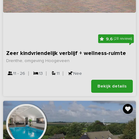
9,6
(28 reviews)
Zeer kindvriendelijk verblijf + wellness-ruimte
Drenthe, omgeving Hoogeveen
11 - 26
13
11
Nee
Bekijk details