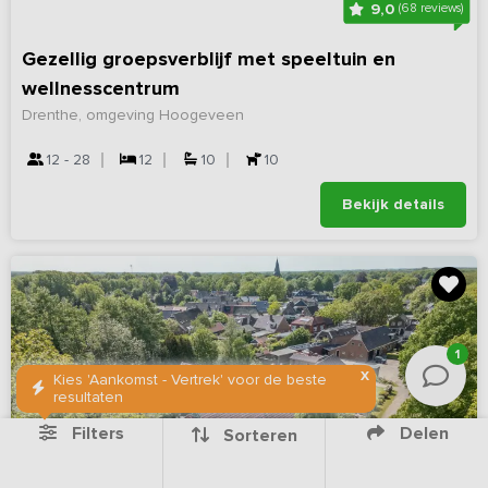
9,0
(68 reviews)
Gezellig groepsverblijf met speeltuin en
wellnesscentrum
Drenthe, omgeving Hoogeveen
12 - 28
12
10
10
Bekijk details
1
X
Kies 'Aankomst - Vertrek' voor de beste
resultaten
Filters
Delen
Sorteren