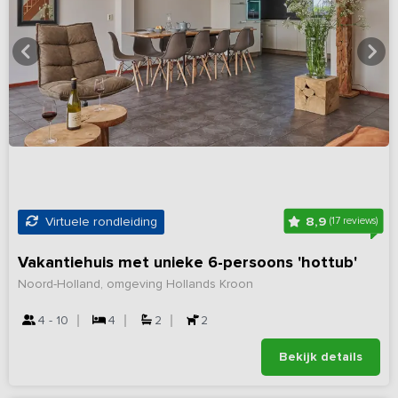
8,9
Virtuele rondleiding
(17 reviews)
Vakantiehuis met unieke 6-persoons 'hottub'
Noord-Holland, omgeving Hollands Kroon
4 - 10
4
2
2
Bekijk details