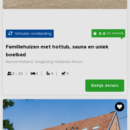
8,8
Virtuele rondleiding
(42 reviews)
Familiehuizen met hottub, sauna en uniek
boeibad
Noord-Holland, omgeving Hollands Kroon
8 - 20
8
4
4
Bekijk details