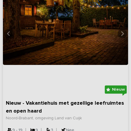
Nieuw
Nieuw - Vakantiehuis met gezellige leefruimtes
en open haard
Noord-Brabant, omgeving Land van Cuijk
9 - 19
9
3
Nee