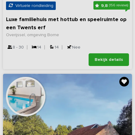
9,8
Virtuele rondleiding
(156 reviews)
Luxe familiehuis met hottub en speelruimte op
een Twents erf
Overijssel, omgeving Borne
8 - 30
14
14
Nee
Bekijk details