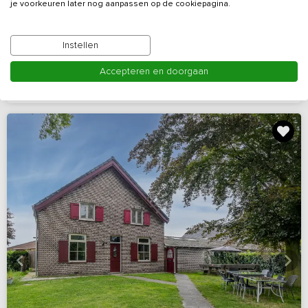
je voorkeuren later nog aanpassen op de cookiepagina.
speelruimte
Gelderland, omgeving Lochem
Instellen
7 - 14
7
4
4
Accepteren en doorgaan
Bekijk details