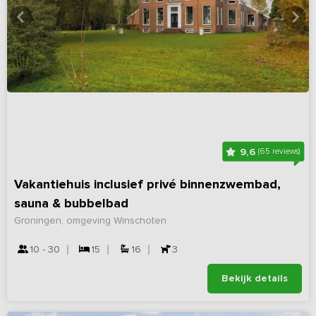
9,6
(65 reviews)
Vakantiehuis inclusief privé binnenzwembad,
sauna & bubbelbad
Groningen, omgeving Winschoten
10 - 30
15
16
3
Bekijk details