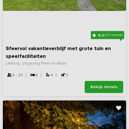
9,0
(62 reviews)
Sfeervol vakantieverblijf met grote tuin en
speelfaciliteiten
Limburg, omgeving Peel en Maas
6 - 23
8
4
3
Bekijk details