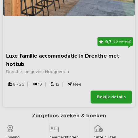
9,7
(26 reviews)
Luxe familie accommodatie in Drenthe met
hottub
Drenthe, omgeving Hoogeveen
8 - 26
13
12
Nee
Bekijk details
Zorgeloos zoeken & boeken
Ervaring
Overnachtingen
Onze huizen