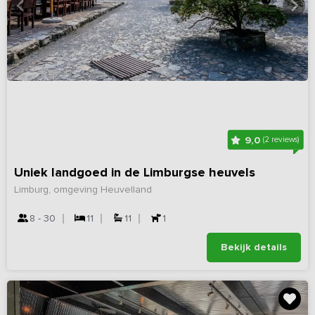
9,0
(2 reviews)
Uniek landgoed in de Limburgse heuvels
Limburg, omgeving Heuvelland
8 - 30
11
11
1
Bekijk details