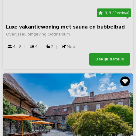
9,8
(14 reviews)
Luxe vakantiewoning met sauna en bubbelbad
Overijssel, omgeving Ootmarsum
4 - 8
4
2
Nee
Bekijk details