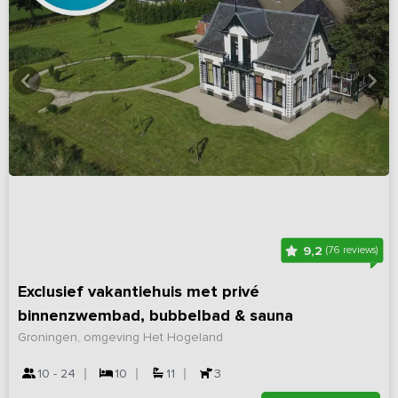
9,2
(76 reviews)
Exclusief vakantiehuis met privé
binnenzwembad, bubbelbad & sauna
Groningen, omgeving Het Hogeland
10 - 24
10
11
3