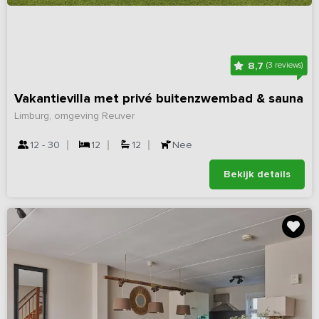
8,7
(3 reviews)
Vakantievilla met privé buitenzwembad & sauna
Limburg, omgeving Reuver
12 - 30
12
12
Nee
Bekijk details