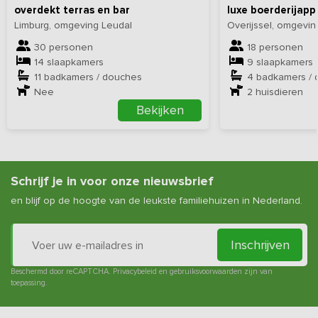
overdekt terras en bar
luxe boerderijap
Limburg, omgeving Leudal
Overijssel, omgevi
30 personen
18 personen
14 slaapkamers
9 slaapkamers
11 badkamers / douches
4 badkamers /
Nee
2
huisdieren
Bekijken
Schrijf je in voor onze nieuwsbrief
en blijf op de hoogte van de leukste familiehuizen in Nederland.
Inschrijven
Beschermd door reCAPTCHA.
Privacybeleid
en
gebruiksvoorwaarden
zijn van
toepassing.