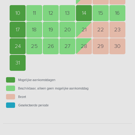
10
11
12
13
14
15
16
17
18
19
20
21
22
23
24
25
26
27
28
29
30
31
Mogelijke aankomstdagen
Beschikbaar, alleen geen mogelijke aankomstdag
Bezet
Geselecteerde periode