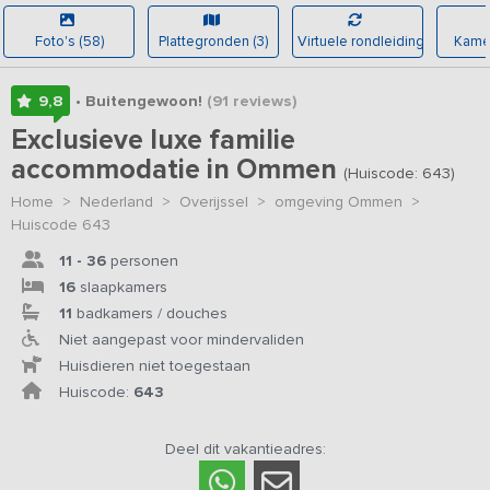
Foto's (58)
Plattegronden (3)
Virtuele rondleiding
Kamer
9,8
• Buitengewoon!
(91
reviews
)
Exclusieve luxe familie
accommodatie in Ommen
(Huiscode: 643)
Home
>
Nederland
>
Overijssel
>
omgeving Ommen
>
Huiscode 643
11 - 36
personen
16
slaapkamers
11
badkamers / douches
Niet aangepast voor mindervaliden
Huisdieren niet toegestaan
Huiscode:
643
Deel dit vakantieadres: