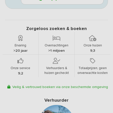
Zorgeloos zoeken & boeken
Ervaring
Overnachtingen
Onze huizen
>20 jaar
>1 miljoen
9,3
Onze service
Verhuurders &
Totaalprijzen, geen
huizen gecheckt
onverwachte kosten
9,2
Veilig & vertrouwd boeken via onze beschermde omgeving
Verhuurder