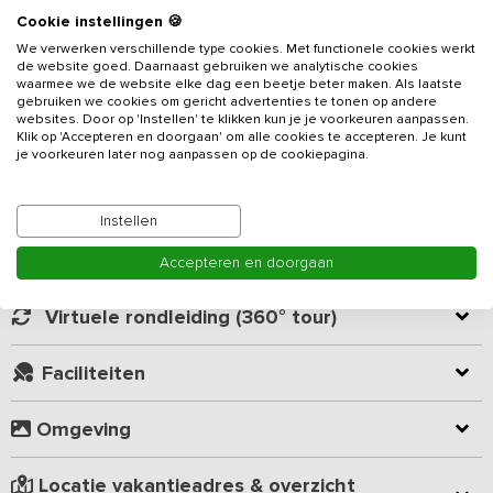
Cookie instellingen 🍪
Gelegen op een schitterende locatie in het buitengebied van
We verwerken verschillende type cookies. Met functionele cookies werkt
Ommen vind je deze luxe groepsaccommodatie voor 36 personen
de website goed. Daarnaast gebruiken we analytische cookies
voorzien van 16 slaapkamers en 11 badkamers. Dit luxe
waarmee we de website elke dag een beetje beter maken. Als laatste
vakantieadres
heeft werkelijk alles voor een te gek weekend
gebruiken we cookies om gericht advertenties te tonen op andere
weg met familie, vrienden of collega’s. 11 slaapkamers met eigen
websites. Door op 'Instellen' te klikken kun je je voorkeuren aanpassen.
Lees meer
Klik op 'Accepteren en doorgaan' om alle cookies te accepteren. Je kunt
badkamer, 7 interne appartementen, een zeer grote overdekte
je voorkeuren later nog aanpassen op de cookiepagina.
speelruimte met tafeltennistafel, voetbaltafel, pooltafel & 2
dartboarden, een grote speelweide met trampoline, speeltoestel,
Kamer indeling
voetbalgoals, volleybalnet & jeu de boulesbaan, en niet te
Instellen
vergeten een schitterend weids uitzicht waar je door de stilte de
vogels hoort fluiten en de reeën voorbij ziet rennen.
Geverifieerde beoordelingen
Accepteren en doorgaan
In de boerderij bevinden zich 7 appartementen, 4 luxe
Virtuele rondleiding (360° tour)
hotelkamers en een grote gezamenlijke ruimte met een
loungehoek, grote smart-TV, eettafels en grote keuken. Als groep
Faciliteiten
huur je de locatie exclusief voor jezelf. Ieder appartement is
volledig ingericht en voorzien van een woonkamer met lounge,
TV, eettafel, keuken met o.a. 4-pits inductie kookplaat, slaapkamer
Omgeving
en luxe badkamer met douche, toilet & wastafel. Iedere
slaapkamer is voorzien van twee luxe 1-persoons boxsprings,
Locatie vakantieadres & overzicht
welke zowel los als tegen elkaar geplaatst kunnen worden (veelal