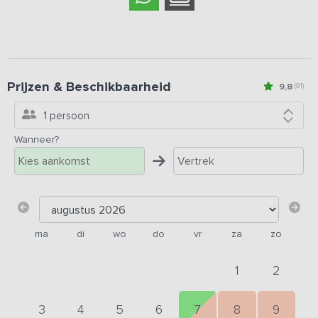
Prijzen & Beschikbaarheid
9,8
(91)
1 persoon
Wanneer?
ma
di
wo
do
vr
za
zo
1
2
3
4
5
6
7
8
9