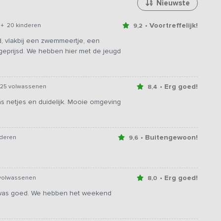
Nieuwste
• Voortreffelijk!
+ 20 kinderen
9,2
eld, vlakbij een zwemmeertje, een
 geprijsd. We hebben hier met de jeugd
• Erg goed!
25 volwassenen
8,4
as netjes en duidelijk. Mooie omgeving
• Buitengewoon!
nderen
9,6
• Erg goed!
volwassenen
8,0
ng was goed. We hebben het weekend