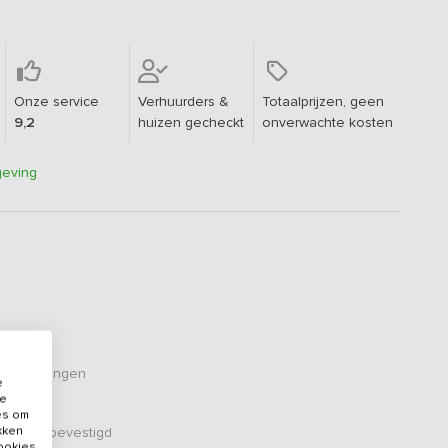
Onze service
Verhuurders &
Totaalprijzen, geen
9,2
huizen gecheckt
onverwachte kosten
geving
eoordelingen
e
de
es om
ikken
er zijn bevestigd
cookies