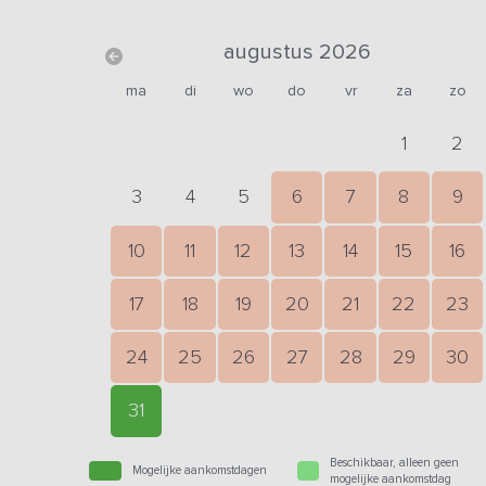
augustus 2026
ma
di
wo
do
vr
za
zo
1
2
3
4
5
6
7
8
9
10
11
12
13
14
15
16
17
18
19
20
21
22
23
24
25
26
27
28
29
30
31
Beschikbaar, alleen geen
Mogelijke aankomstdagen
mogelijke aankomstdag