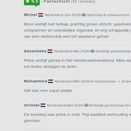
8,6
• Fantastisch!
(12
reviews
)
Michel
-
-
-
-
Nederland
Juni 2026
Sportclub
6 volwassenen 
Mooi verblijf met rietkap, prachtig groen uitzicht, speelv
ontspannen en vriendelijke eigenaar, en erg schappelijk
van een wielrenclub een tof weekend gehad.
Annemieke
-
-
-
-
Nederland
Mei 2026
Kerkelijk gezelschap
Prima verblijf gehad in het Hemelvaartsweekend. Alles w
om leuke uitstapjes te doen.
Mohammed
-
-
-
Nederland
Mei 2026
4 volwassenen + 21 ki
Het was een super plekje.
michael
-
-
-
-
Nederland
April 2026
Kerkelijk gezelschap
22 
De boederij was prima in orde. Prijs kwaliteit verhoudi
genoten.