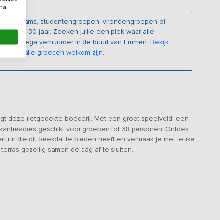
na.
oetbalteams, studentengroepen, vriendengroepen of
nder de 30 jaar. Zoeken jullie een plek waar alle
 een collega verhuurder in de buurt van Emmen.
Bekijk
n waar alle groepen welkom zijn.
ligt deze rietgedekte boederij. Met een groot speelveld, een
akantieadres geschikt voor groepen tot 38 personen. Ontdek
tuur die dit beekdal te bieden heeft en vermaak je met leuke
terras gezellig samen de dag af te sluiten.
tbalteams, studentengroepen, vriendengroepen of
onder de 30 jaar.
Zoeken jullie een plek waar alle groepen
ga verhuurder in de buurt van Emmen.
Bekijk hier de
le groepen welkom zijn.