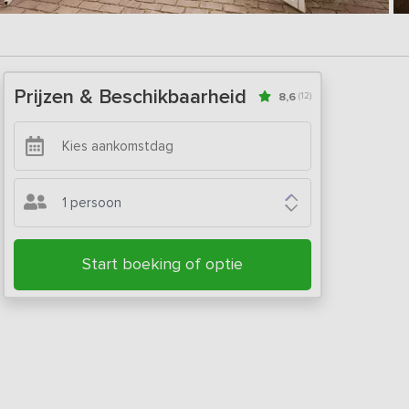
Prijzen & Beschikbaarheid
8,6
(12)
1 persoon
Start boeking of optie