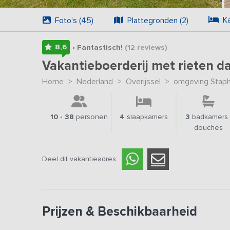
K
Foto's (45)
Plattegronden (2)
8,6
• Fantastisch!
(12
reviews
)
Vakantieboerderij met rieten d
Home
>
Nederland
>
Overijssel
>
omgeving Staph
10 - 38
personen
4
slaapkamers
3
badkamers 
douches
Deel dit vakantieadres:
Prijzen & Beschikbaarheid