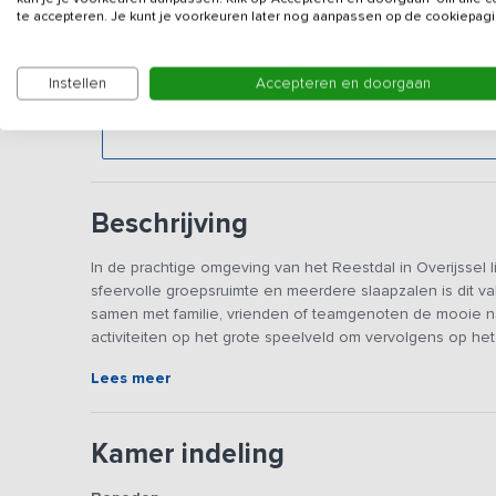
te accepteren. Je kunt je voorkeuren later nog aanpassen op de cookiepagi
Deze verhuurder accepteert geen boekingen van v
vergelijkbare groepen met een gemiddelde leeftijd o
Instellen
Accepteren en doorgaan
groepen welkom zijn? Neem dan eens een kijkje bij
hier de vakantiewoningen van 24, 26 en 48 persone
Beschrijving
In de prachtige omgeving van het Reestdal in Overijssel 
sfeervolle groepsruimte en meerdere slaapzalen is dit v
samen met familie, vrienden of teamgenoten de mooie na
activiteiten op het grote speelveld om vervolgens op het 
Lees meer
Deze verhuurder accepteert geen boekingen van voe
vergelijkbare groepen met een gemiddelde leeftijd 
welkom zijn? Neem dan eens een kijkje bij een colle
Kamer indeling
vakantiewoningen van 24, 26 en 48 personen waar al