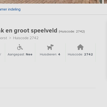
amer indeling
ak en groot speelveld
(Huiscode: 2742)
orst
>
Huiscode 2742
/
Aangepast:
Nee
Huisdieren:
4
Huiscode:
2742