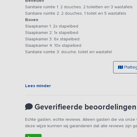
Het
Beneden
vakantieadres
heeft beneden een grote, sfeervolle 
opstellingen kunt neerzetten, zodat je samen aan lange ta
Sanitaire ruimte 1: 2 douches, 2 toiletten en 3 wastafels
staan diverse banken en luie stoelen in de knusse zitho
Sanitaire ruimte 2: 2 douches, 1 toilet en 5 wastafels
ruime keuken is geschikt om voor een grote groep te koke
Boven
groot koffiezetapparaat, 3 spoelbakken, genoeg werkrui
Slaapkamer 1: 2x stapelbed
keukengerei.
Slaapkamer 2: 1x stapelbed
Slaapkamer 3: 6x stapelbed
Via de centrale hal kom je in de gescheiden sanitaire ru
Slaapkamer 4: 10x stapelbed
extra sanitaire ruimte en de slaapzalen voorzien van stap
Sanitaire ruimte 3: douche, toilet en wastafel
hebt dus de keuze om met een grote groep in een zaal te 
aanwezig, dit dient zelf meegenomen te worden.
Platte
Buiten is er een groot afgeschermd speelveld met toestel
georganiseerd kunnen worden. Kortom, het is een ideale 
Lees minder
scholen, vrienden en andere groepen met personen bove
Bijzonderheden: Dit vakantieadres is zowel voor kle
Geverifieerde beoordelingen
keer op ons platform. Het betreft hetzelfde vakantie
altijd aan één groep tegelijk verhuurd.
Echte gasten, echte reviews. Alleen gasten die via onz
deze wijze kunnen wij garanderen dat alle reviews zijn 