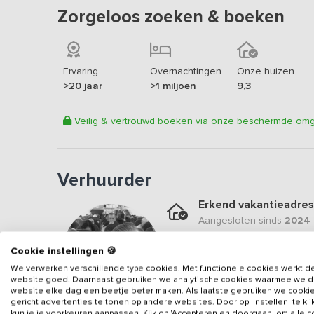
Zorgeloos zoeken & boeken
Ervaring
Overnachtingen
Onze huizen
>20 jaar
>1 miljoen
9,3
Veilig & vertrouwd boeken via onze beschermde om
Verhuurder
Erkend vakantieadres
Aangesloten sinds
2024
Geweldige locatie
Cookie instellingen 🍪
Een
8.6
op basis van
12
b
We verwerken verschillende type cookies. Met functionele cookies werkt d
website goed. Daarnaast gebruiken we analytische cookies waarmee we 
Veilig & vertrouwd
website elke dag een beetje beter maken. Als laatste gebruiken we cooki
gericht advertenties te tonen op andere websites. Door op 'Instellen' te kl
Gegevens van de verhuurd
kun je je voorkeuren aanpassen. Klik op 'Accepteren en doorgaan' om alle 