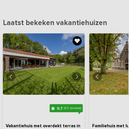
Laatst bekeken vakantiehuizen
Bekijk
hier
alle foto's
Bekijk
hi
9,7
(63 reviews)
Vakantiehuis met overdekt terras in
Familiehuis met l