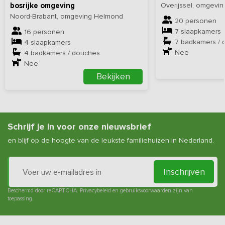
bosrijke omgeving
Overijssel, omgev
Noord-Brabant, omgeving Helmond
20 personen
7 slaapkamers
16 personen
7 badkamers / 
4 slaapkamers
Nee
4 badkamers / douches
Nee
Bekijken
Schrijf je in voor onze nieuwsbrief
en blijf op de hoogte van de leukste familiehuizen in Nederland.
Inschrijven
Beschermd door reCAPTCHA.
Privacybeleid
en
gebruiksvoorwaarden
zijn van
toepassing.