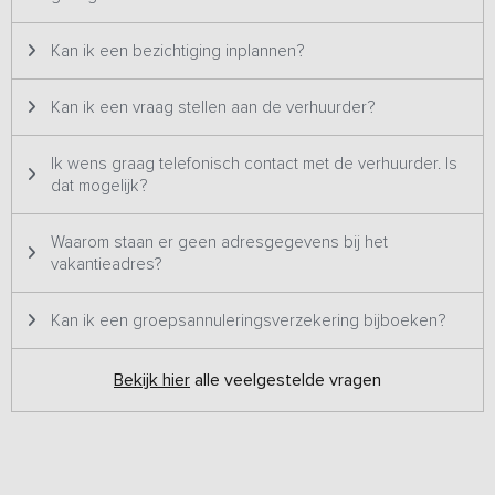
boer mee te kijken hoe de koeien worden gemolken. In de
zomermaanden kunnen de kinderen mee om de koeien van het
Kan ik een bezichtiging inplannen?
land te halen. Ook is het voor de kinderen mogelijk om pony's te
borstelen.
Kan ik een vraag stellen aan de verhuurder?
Ik wens graag telefonisch contact met de verhuurder. Is
dat mogelijk?
Waarom staan er geen adresgegevens bij het
vakantieadres?
Kan ik een groepsannuleringsverzekering bijboeken?
Bekijk hier
alle veelgestelde vragen