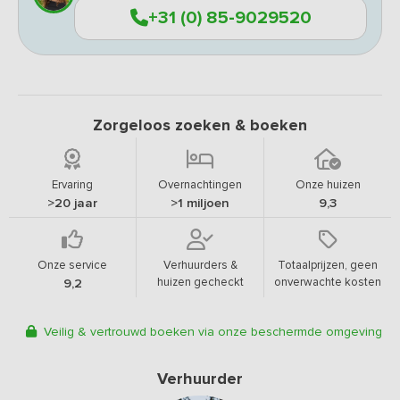
+31 (0) 85-9029520
Zorgeloos zoeken & boeken
Ervaring
Overnachtingen
Onze huizen
>20 jaar
>1 miljoen
9,3
Onze service
Verhuurders &
Totaalprijzen, geen
huizen gecheckt
onverwachte kosten
9,2
Veilig & vertrouwd boeken via onze beschermde omgeving
Verhuurder