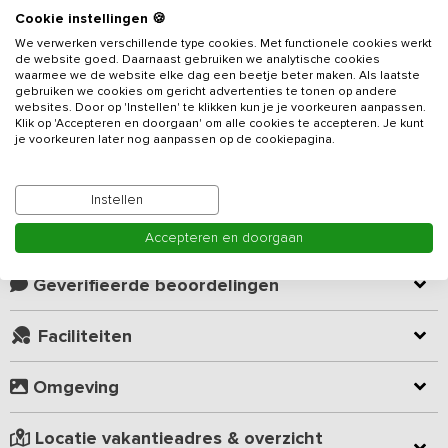
Cookie instellingen 🍪
Beschrijving
We verwerken verschillende type cookies. Met functionele cookies werkt
de website goed. Daarnaast gebruiken we analytische cookies
Gelegen aan het eind van een doodlopend weggetje in het
waarmee we de website elke dag een beetje beter maken. Als laatste
gebruiken we cookies om gericht advertenties te tonen op andere
Groene Hart vind je dit fraaie
vakantieadres
. Het vakantiehuis
websites. Door op 'Instellen' te klikken kun je je voorkeuren aanpassen.
heeft 6 slaapkamers en 6 badkamers en is geschikt voor 18
Klik op 'Accepteren en doorgaan' om alle cookies te accepteren. Je kunt
personen. Een heerlijke plek midden in Nederland naast een
je voorkeuren later nog aanpassen op de cookiepagina.
actieve boerderij omringd door weilanden, koeien en schapen. De
Lees meer
boerderij bestaat uit twee gedeeltes: een 12-persoons
vakantiewoning en een 6-persoons appartement. Ideaal voor
Instellen
families met kinderen, zodat je samen kunt zijn en je tegelijkertijd
Kamer indeling
Accepteren en doorgaan
ook kunt terug trekken in één van beide vakantiehuizen.
In het vakantiehuis zijn nog elementen van de oude boerderij
Geverifieerde beoordelingen
zichtbaar zoals de binten waar de koeien vroeger aan vast
stonden. In de centrale ruimte van de 12-persoons vakantiewoning
Faciliteiten
is er een zitgedeelte gecreëerd rondom de sfeerhaard, een
gezellige plek om samen te borrelen. De open keuken is van alle
Omgeving
gemakken voorzien, zoals 5-pits gasfornuis, oven, magnetron en
vaatwasser, een heerlijke maaltijd bereiden is zo gedaan! Samen
genieten van het diner kan aan de lange eettafel die in de keuken
Locatie vakantieadres & overzicht