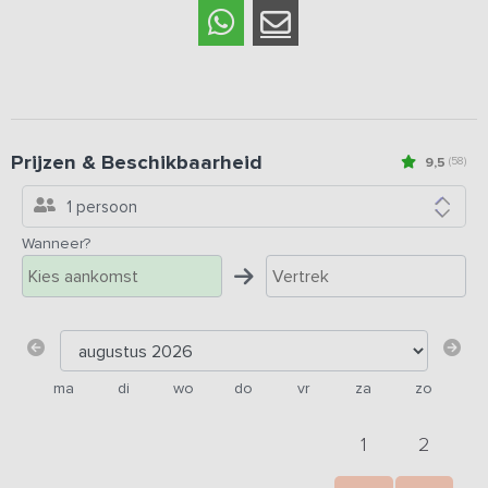
Prijzen & Beschikbaarheid
9,5
(58)
1 persoon
Wanneer?
ma
di
wo
do
vr
za
zo
1
2