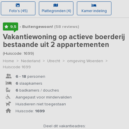
Foto's (45)
Plattegronden (4)
Kamer indeling
9,5
• Buitengewoon!
(58
reviews
)
Vakantiewoning op actieve boerderij
bestaande uit 2 appartementen
(Huiscode: 1699)
Home
>
Nederland
>
Utrecht
>
omgeving Woerden
>
Huiscode 1699
6 - 18
personen
6
slaapkamers
6
badkamers / douches
Aangepast voor mindervaliden
Huisdieren niet toegestaan
Huiscode:
1699
Deel dit vakantieadres: