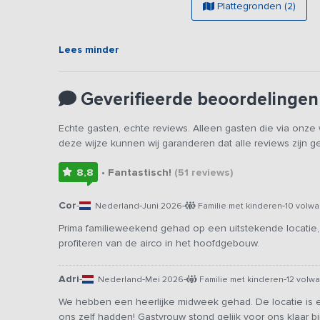
Plattegronden (2)
Lees minder
Geverifieerde beoordelingen
Echte gasten, echte reviews. Alleen gasten die via onz
deze wijze kunnen wij garanderen dat alle reviews zijn 
8,8
• Fantastisch!
(51
reviews
)
Cor
-
-
-
-
Nederland
Juni 2026
Familie met kinderen
10 volw
Prima familieweekend gehad op een uitstekende locatie
profiteren van de airco in het hoofdgebouw.
Adri
-
-
-
-
Nederland
Mei 2026
Familie met kinderen
12 volw
We hebben een heerlijke midweek gehad. De locatie is er
ons zelf hadden! Gastvrouw stond gelijk voor ons klaar b