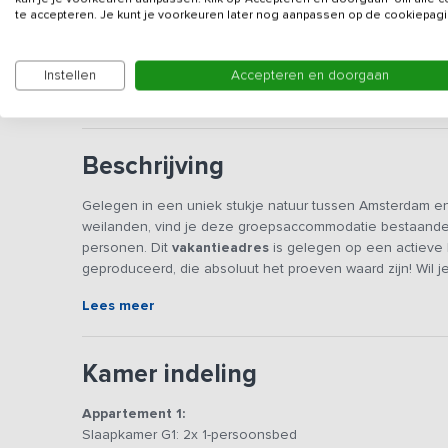
Gegevens van de verhuurd
te accepteren. Je kunt je voorkeuren later nog aanpassen op de cookiepagi
Deze accommodatie wordt verhuurd aan familiegroep
Instellen
Accepteren en doorgaan
voor jongerengroepen, studentengroepen, voetbalve
Beschrijving
Gelegen in een uniek stukje natuur tussen Amsterdam en U
weilanden, vind je deze groepsaccommodatie bestaande 
personen. Dit
vakantieadres
is gelegen op een actieve b
geproduceerd, die absoluut het proeven waard zijn! Wil
Plassen en Vinkeveense Plassen bevinden zich op stee
Lees meer
De accommodatie bestaat uit 4 appartementen en een gr
de gehele groep samen zijn. Ieder appartement is voo
Kamer indeling
en een badkamer. Ideaal voor families met kinderen die toc
slaapkamers en 4 badkamers, waarvan 1 badkamer met lig
Appartement 1:
slaapbanken.
Slaapkamer G1: 2x 1-persoonsbed