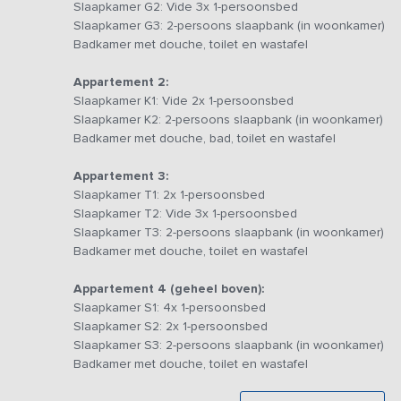
Slaapkamer G2: Vide 3x 1-persoonsbed
In de zomermaanden kun je zwemmen in de Vecht. Het terr
Slaapkamer G3: 2-persoons slaapbank (in woonkamer)
de boules baan, voetbaltafel, sjoelbak en een aanlegst
Badkamer met douche, toilet en wastafel
sloep behoort tot de mogelijkheden (je kunt ook zelf vare
für andere Gruppenaktivitäten kontaktieren.
Appartement 2:
Slaapkamer K1: Vide 2x 1-persoonsbed
De ligging van de accommodatie maakt het mogelijk om te
Slaapkamer K2: 2-persoons slaapbank (in woonkamer)
stad? Binnen een half uur ben je in Amsterdam, Utrecht o
Badkamer met douche, bad, toilet en wastafel
een weekend weg met familie of vrienden.
Appartement 3:
Bijzonderheden:
Slaapkamer T1: 2x 1-persoonsbed
Dit vakantieadres is zowel voor kleine als grotere groep
Slaapkamer T2: Vide 3x 1-persoonsbed
betreft hetzelfde vakantieadres met dezelfde foto's & pri
Slaapkamer T3: 2-persoons slaapbank (in woonkamer)
Badkamer met douche, toilet en wastafel
Appartement 4 (geheel boven):
Slaapkamer S1: 4x 1-persoonsbed
Slaapkamer S2: 2x 1-persoonsbed
Slaapkamer S3: 2-persoons slaapbank (in woonkamer)
Badkamer met douche, toilet en wastafel