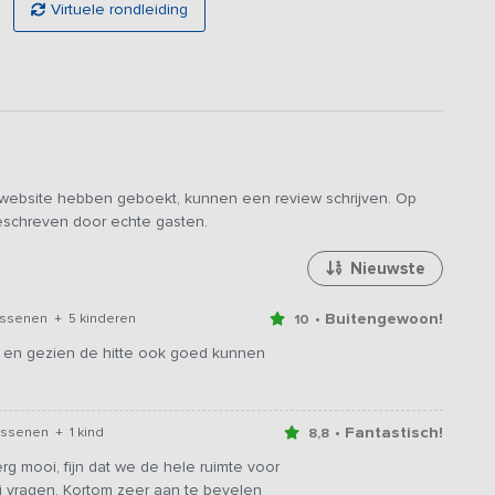
Virtuele rondleiding
e website hebben geboekt, kunnen een review schrijven. Op
geschreven door echte gasten.
Nieuwste
• Buitengewoon!
assenen + 5 kinderen
10
, en gezien de hitte ook goed kunnen
• Fantastisch!
assenen + 1 kind
8,8
g mooi, fijn dat we de hele ruimte voor
ij vragen. Kortom zeer aan te bevelen