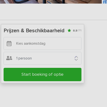
Prijzen & Beschikbaarheid
8,8
(51)
1 persoon
Start boeking of optie