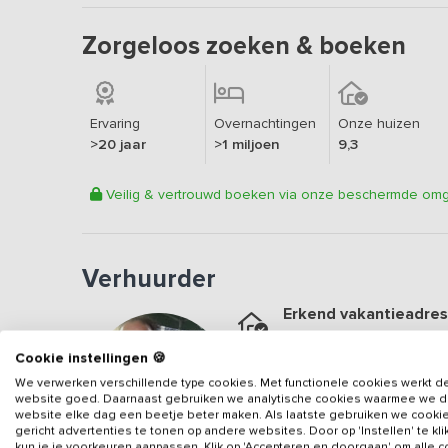
Zorgeloos zoeken & boeken
Ervaring
Overnachtingen
Onze huizen
>20 jaar
>1 miljoen
9,3
Veilig & vertrouwd boeken via onze beschermde om
Verhuurder
Erkend vakantieadres
Aangesloten sinds
2019
Cookie instellingen 🍪
Geweldige locatie
We verwerken verschillende type cookies. Met functionele cookies werkt d
Een
8.8
op basis van
51
b
website goed. Daarnaast gebruiken we analytische cookies waarmee we 
website elke dag een beetje beter maken. Als laatste gebruiken we cooki
Veilig & vertrouwd
gericht advertenties te tonen op andere websites. Door op 'Instellen' te kl
kun je je voorkeuren aanpassen. Klik op 'Accepteren en doorgaan' om alle 