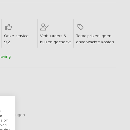
Onze service
Verhuurders &
Totaalprijzen, geen
9,2
huizen gecheckt
onverwachte kosten
geving
e
eoordelingen
de
es om
ikken
cookies