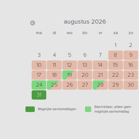
augustus 2026
ma
di
wo
do
vr
za
zo
1
2
3
4
5
6
7
8
9
10
11
12
13
14
15
16
17
18
19
20
21
22
23
24
25
26
27
28
29
30
31
Beschikbaar, alleen geen
Mogelijke aankomstdagen
mogelijke aankomstdag