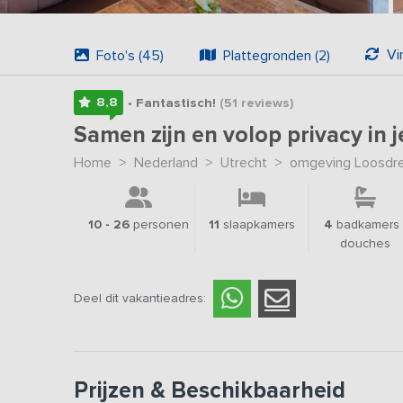
Vi
Foto's (45)
Plattegronden (2)
8,8
• Fantastisch!
(51
reviews
)
Samen zijn en volop privacy in
Home
>
Nederland
>
Utrecht
>
omgeving Loosdre
10 - 26
personen
11
slaapkamers
4
badkamers 
douches
Deel dit vakantieadres:
Prijzen & Beschikbaarheid