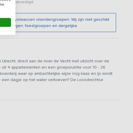
er zijn bevestigd
na.
en en volwassen vriendengroepen. Wij zijn niet geschikt
renigingen, feestgroepen en dergelijke.
trecht, direct aan de rivier de Vecht met uitzicht over de
uit 4 appartementen en een groepsruimte voor 10 - 26
oerderij waar op ambachtelijke wijze nog kaas en ijs wordt
 je een dagje op het water vertoeven? De Loosdrechtse
nworp afstand.
oepsruimte. In de groepsruimte met bar en keuken kun je met
rzien van een woonkamer met keuken, meerdere slaapkamers
h hun eigen privacy en rust willen hebben. In totaal zijn er 11
bad. Er zijn 18 boxsprings (90x210) en 4 twee-persoons