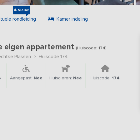
Nieuw
rtuele rondleiding
Kamer indeling
 je eigen appartement
(Huiscode: 174)
chtse Plassen
>
Huiscode 174
/
Aangepast:
Nee
Huisdieren:
Nee
Huiscode:
174