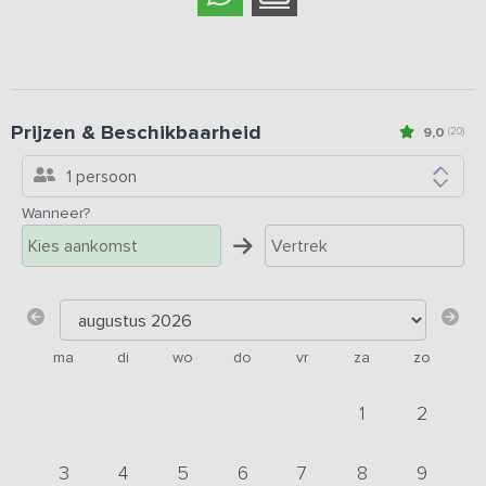
Prijzen & Beschikbaarheid
9,0
(20)
1 persoon
Wanneer?
ma
di
wo
do
vr
za
zo
1
2
3
4
5
6
7
8
9