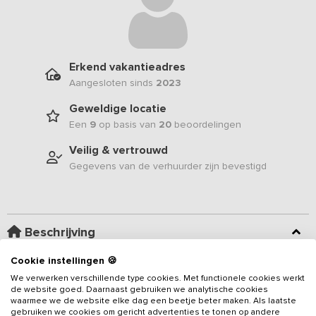
Erkend vakantieadres
Aangesloten sinds
2023
Geweldige locatie
Een
9
op basis van
20
beoordelingen
Veilig & vertrouwd
Gegevens van de verhuurder zijn bevestigd
Beschrijving
Cookie instellingen 🍪
Deze luxe vakantievilla is gelegen op het prachtige platteland van
We verwerken verschillende type cookies. Met functionele cookies werkt
Zeeland en niet alleen voorzien van een privé binnenzwembad,
de website goed. Daarnaast gebruiken we analytische cookies
maar ook een finse sauna behoort tot de inrichting! Je viert je
waarmee we de website elke dag een beetje beter maken. Als laatste
vakantie op slechts enkele minuten van het strand, waarbij je van
gebruiken we cookies om gericht advertenties te tonen op andere