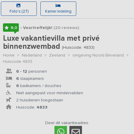
Foto's (27)
Kamer indeling
9,0
• Voortreffelijk!
(20
reviews
)
Luxe vakantievilla met privé
binnenzwembad
(Huiscode: 4833)
Home
>
Nederland
>
Zeeland
>
omgeving Noord Beveland
>
Huiscode 4833
6 - 12
personen
6
slaapkamers
6
badkamers / douches
Niet aangepast voor mindervaliden
2 huisdieren toegestaan
Huiscode:
4833
Deel dit vakantieadres: