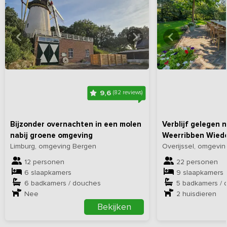
Bekijk
hier
alle foto's
Bekijk
hi
9,6
(82 reviews)
Bijzonder overnachten in een molen
Verblijf gelegen 
nabij groene omgeving
Weerribben Wied
Limburg, omgeving Bergen
Overijssel, omgevin
12 personen
22 personen
6 slaapkamers
9 slaapkamers
6 badkamers / douches
5 badkamers / 
Nee
2
huisdieren
Bekijken