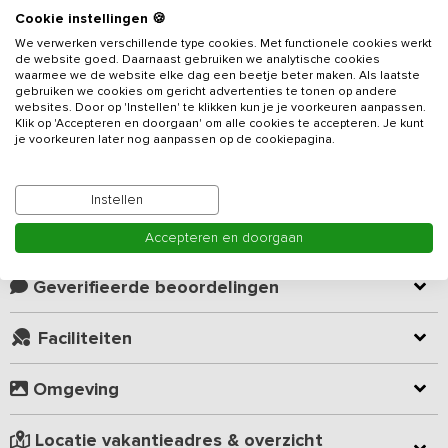
Cookie instellingen 🍪
Beschrijving
We verwerken verschillende type cookies. Met functionele cookies werkt
de website goed. Daarnaast gebruiken we analytische cookies
Houd je niet van de drukte en het massale van vakantieparken,
waarmee we de website elke dag een beetje beter maken. Als laatste
gebruiken we cookies om gericht advertenties te tonen op andere
dan is dit
vakantieadres
vlakbij de Noordzee kust de ideale
websites. Door op 'Instellen' te klikken kun je je voorkeuren aanpassen.
locatie. Het vakantiegevoel bekruipt je al zodra je vanaf de weg
Klik op 'Accepteren en doorgaan' om alle cookies te accepteren. Je kunt
het rietgedekte huis in je vizier krijgt. Dit 14-persoons vakantiehuis,
je voorkeuren later nog aanpassen op de cookiepagina.
met veel terrassen en dicht aan zee, uitkijkend over het
Lees meer
polderlandschap is met 7 slaapkamers en 6 badkamers perfect
Instellen
voor meerdere gezinnen of een familie-uitje.
Kamer indeling
Accepteren en doorgaan
Er is een ruime woonkamer met open keuken. In het zitgedeelte
staat een houtkachel, waar de bank en fauteuils rondom heen
staan, een knusse plek om samen te komen. De keuken is o.a.
Geverifieerde beoordelingen
voorzien zoals koel-diepvries combinatie, oven, magnetron, 6-pits
gasfornuis en vaatwasser, zodat je met gemak een heerlijke
Faciliteiten
maaltijd kunt bereiden. Gezamenlijk genieten van al het lekkers
kan aan de lange eettafel.
Omgeving
De woning beschikt over 4 slaapkamers beneden met ieder een
eigen badkamer met douche, toilet en wastafel. Eén van de
Locatie vakantieadres & overzicht