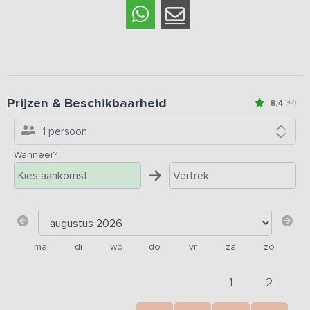
Prijzen & Beschikbaarheid
8,4
(42)
1 persoon
Wanneer?
ma
di
wo
do
vr
za
zo
1
2