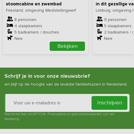
stoomcabine en zwembad
in dit gezellige v
Friesland, omgeving Weststellingwerf
Limburg, omgeving 
8 personen
9 personen
4 slaapkamers
5 slaapkamers
5 badkamers / douches
2 badkamers / 
Nee
Nee
Bekijken
Schrijf je in voor onze nieuwsbrief
en blijf op de hoogte van de leukste familiehuizen in Nederland.
Inschrijven
Beschermd door reCAPTCHA.
Privacybeleid
en
gebruiksvoorwaarden
zijn van
toepassing.