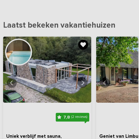
Laatst bekeken vakantiehuizen
Bekijk
hier
alle foto's
Bekijk
hi
7,8
(2 reviews)
Uniek verblijf met sauna,
Geniet van Limbur