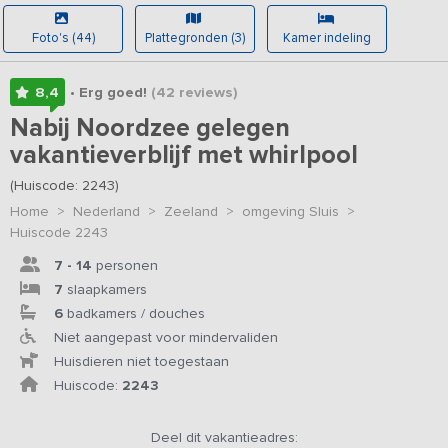
Foto's (44)
Plattegronden (3)
Kamer indeling
8,4
• Erg goed!
(42
reviews
)
Nabij Noordzee gelegen
vakantieverblijf met whirlpool
(Huiscode: 2243)
Home
>
Nederland
>
Zeeland
>
omgeving Sluis
>
Huiscode 2243
7 - 14
personen
7
slaapkamers
6
badkamers / douches
Niet aangepast voor mindervaliden
Huisdieren niet toegestaan
Huiscode:
2243
Deel dit vakantieadres: