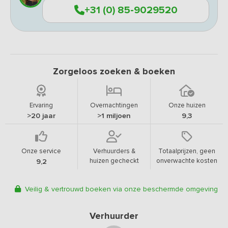
+31 (0) 85-9029520
Zorgeloos zoeken & boeken
Ervaring
Overnachtingen
Onze huizen
>20 jaar
>1 miljoen
9,3
Onze service
Verhuurders &
Totaalprijzen, geen
huizen gecheckt
onverwachte kosten
9,2
Veilig & vertrouwd boeken via onze beschermde omgeving
Verhuurder