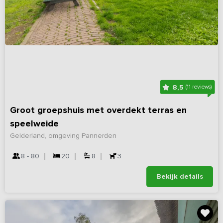
8,5
(11 reviews)
Groot groepshuis met overdekt terras en
speelweide
Gelderland, omgeving Pannerden
8 - 80
20
8
3
Bekijk details