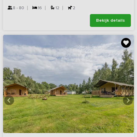
8 - 80
16
12
2
Bekijk details