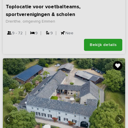
Toplocatie voor voetbalteams,
sportverenigingen & scholen
Drenthe, omgeving Emmen
9 - 72
9
9
Nee
Bekijk details