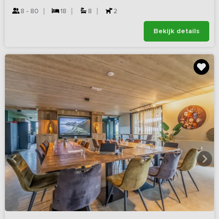
8 - 80
18
8
2
Bekijk details