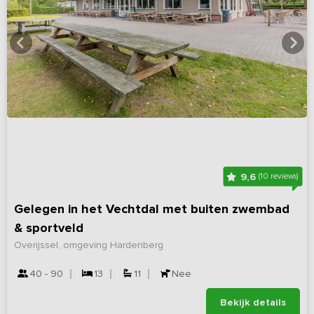
9,6
(10 reviews)
Gelegen in het Vechtdal met buiten zwembad
& sportveld
Overijssel, omgeving Hardenberg
40 - 90
13
11
Nee
Bekijk details