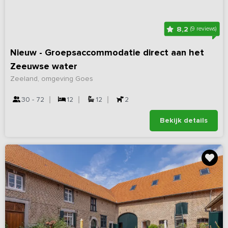
8,2
(9 reviews)
Nieuw - Groepsaccommodatie direct aan het
Zeeuwse water
Zeeland, omgeving Goes
30 - 72
12
12
2
Bekijk details