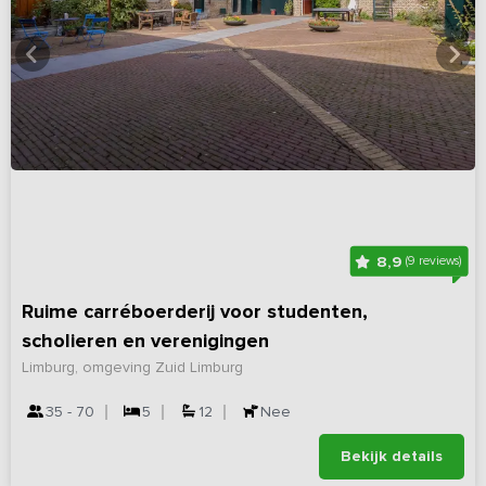
8,9
(9 reviews)
Ruime carréboerderij voor studenten,
scholieren en verenigingen
Limburg, omgeving Zuid Limburg
35 - 70
5
12
Nee
Bekijk details