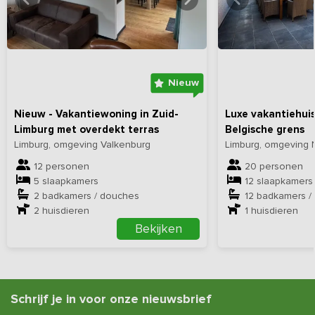
Bekijk
hier
alle foto's
Bekijk
hi
Nieuw
Nieuw - Vakantiewoning in Zuid-
Luxe vakantiehuis
Limburg met overdekt terras
Belgische grens
Limburg, omgeving Valkenburg
Limburg, omgeving N
12 personen
20 personen
5 slaapkamers
12 slaapkamers
2 badkamers / douches
12 badkamers /
2
huisdieren
1
huisdieren
Bekijken
Schrijf je in voor onze nieuwsbrief