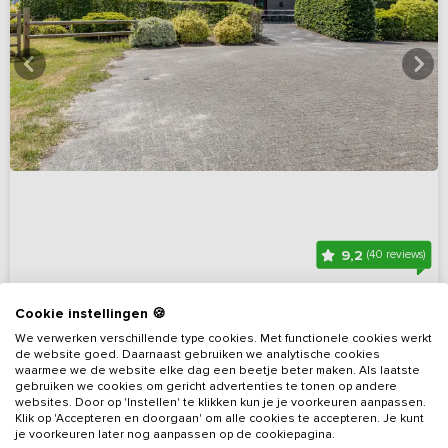
9,2
(40 reviews)
Groepsverblijf met sportveld en touwparcours
Cookie instellingen 🍪
aan het bos
We verwerken verschillende type cookies. Met functionele cookies werkt
Overijssel, omgeving Ommen
de website goed. Daarnaast gebruiken we analytische cookies
waarmee we de website elke dag een beetje beter maken. Als laatste
gebruiken we cookies om gericht advertenties te tonen op andere
20 - 80
11
8
3
websites. Door op 'Instellen' te klikken kun je je voorkeuren aanpassen.
Klik op 'Accepteren en doorgaan' om alle cookies te accepteren. Je kunt
Bekijk details
je voorkeuren later nog aanpassen op de cookiepagina.