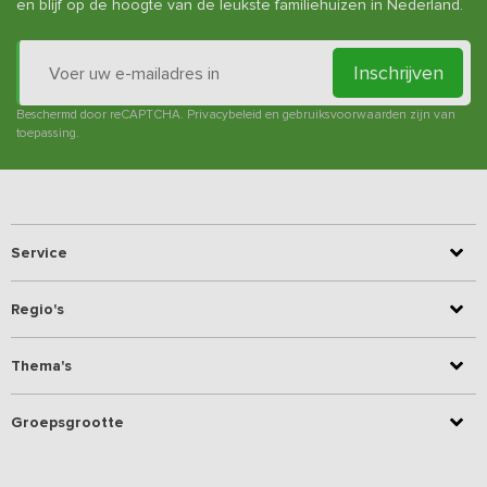
en blijf op de hoogte van de leukste familiehuizen in Nederland.
Inschrijven
Beschermd door reCAPTCHA.
Privacybeleid
en
gebruiksvoorwaarden
zijn van
toepassing.
Service
Regio's
Thema's
Groepsgrootte