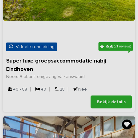
9,6
Virtuele rondleiding
(21 reviews)
Super luxe groepsaccommodatie nabij
Eindhoven
Noord-Brabant, omgeving Valkenswaard
40 - 88
40
28
Nee
Bekijk details