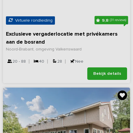
9,8
Virtuele rondleiding
(31 reviews)
Exclusieve vergaderlocatie met privékamers
aan de bosrand
Noord-Brabant, omgeving Valkenswaard
20 - 88
40
28
Nee
Bekijk details