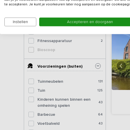
te accepteren. Je kunt je voorkeuren later nog aanpassen op de cookiepagi
Tafeltennistafel (binnen)
29
Dartbord
22
Instellen
Accepteren en doorgaan
Pooltafel
9
Biljart
3
Fitnessapparatuur
2
Bioscoop
Voorzieningen (buiten)
Tuinmeubelen
131
Tuin
125
Kinderen kunnen binnen een
43
omheining spelen
Barbecue
64
Voetbalveld
43