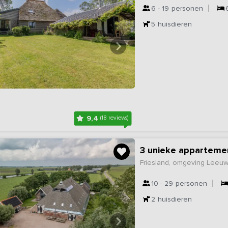
6 - 19
personen
5
huisdieren
9,4
(18 reviews)
3 unieke apparteme
Friesland, omgeving Leeu
10 - 29
personen
2
huisdieren