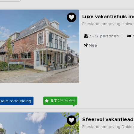
Luxe vakantiehuis me
Friesland, omgeving Holwe
7 - 17
personen
Nee
9,7
uele rondleiding
(39 reviews)
Sfeervol vakantiead
Friesland, omgeving Dokk