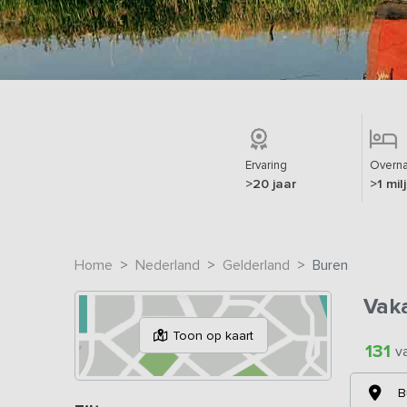
Ervaring
Overna
>20 jaar
>1 mil
Home
Nederland
Gelderland
Buren
Vak
Toon op kaart
131
v
B