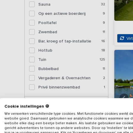
Sauna
32
Op een actieve boerderij
9
Pooltafel
9
Zwembad
11
Virt
Bar, kroeg of tap-installatie
16
Hottub
18
Tuin
125
Bubbelbad
11
Vergaderen & Overnachten
2
Privé binnenzwembad
1
Voorzieningen (binnen)
Cookie instellingen 🍪
We verwerken verschillende type cookies. Met functionele cookies werkt d
website goed. Daarnaast gebruiken we analytische cookies waarmee we 
Sjoelbak
51
website elke dag een beetje beter maken. Als laatste gebruiken we cooki
gericht advertenties te tonen op andere websites. Door op 'Instellen' te kl
Tafelvoetbal
40
kun je je voorkeuren aanpassen. Klik op 'Accepteren en doorgaan' om alle 