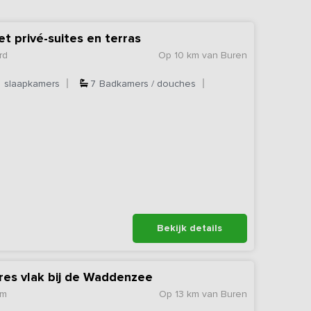
t privé-suites en terras
rd
Op 10 km van Buren
7
slaapkamers
7
Badkamers / douches
Bekijk details
res vlak bij de Waddenzee
um
Op 13 km van Buren