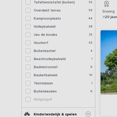
Tafeltennistafel (buiten)
52
Overdekt terras
39
Ervaring
>20 jaa
Kampvuurplaats
44
Volleybalveld
28
Jeu de boules
25
Vuurkorf
43
Buitenkachel
4
Beachvolleybalveld
1
Badmintonnet
9
Basketbalveld
10
Tennisbaan
1
Buitenkeuken
6
Midgetgolf
Kindvriendelijk & spelen