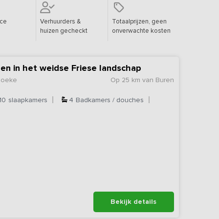
ice
Verhuurders &
Totaalprijzen, geen
huizen gecheckt
onverwachte kosten
gen in het weidse Friese landschap
hoeke
Op 25 km van Buren
10
slaapkamers
4
Badkamers / douches
Bekijk details