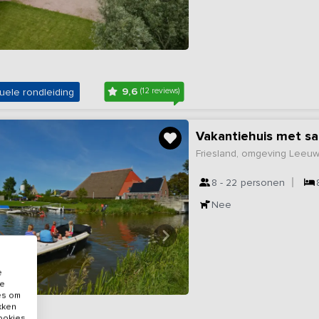
9,6
uele rondleiding
(12 reviews)
Vakantiehuis met s
Friesland, omgeving Leeu
8 - 22
personen
Nee
e
de
es om
ikken
cookies