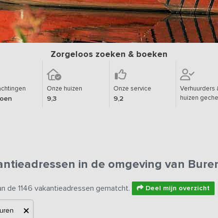
Zorgeloos zoeken & boeken
chtingen
Onze huizen
Onze service
Verhuurders 
huizen geche
joen
9,3
9,2
antieadressen in de omgeving van Bure
an de 1146 vakantieadressen gematcht.
Deel mijn overzicht
uren