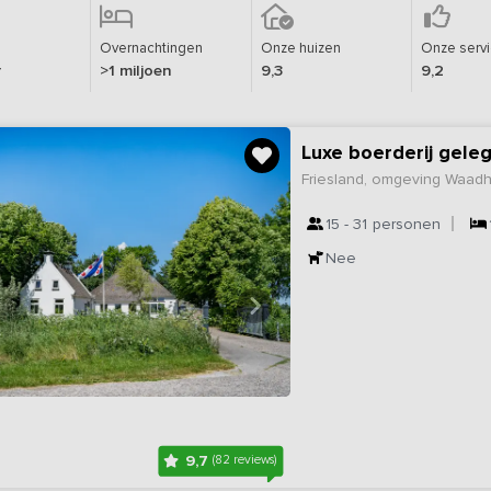
Overnachtingen
Onze huizen
Onze serv
r
>1 miljoen
9,3
9,2
Luxe boerderij gele
Friesland, omgeving Waad
15 - 31
personen
Nee
9,7
(82 reviews)