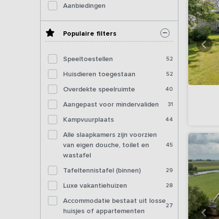
Aanbiedingen
Populaire filters
Speeltoestellen
52
Huisdieren toegestaan
52
Overdekte speelruimte
40
Aangepast voor mindervaliden
31
Kampvuurplaats
44
Alle slaapkamers zijn voorzien
van eigen douche, toilet en
45
wastafel
Tafeltennistafel (binnen)
29
Luxe vakantiehuizen
28
Accommodatie bestaat uit losse
27
huisjes of appartementen