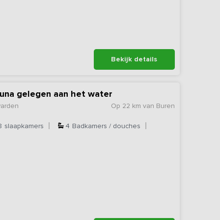
Bekijk details
auna gelegen aan het water
warden
Op 22 km van Buren
8
slaapkamers
4
Badkamers / douches