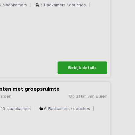
6
slaapkamers
3
Badkamers / douches
Bekijk details
nten met groepsruimte
warden
Op 21 km van Buren
10
slaapkamers
6
Badkamers / douches