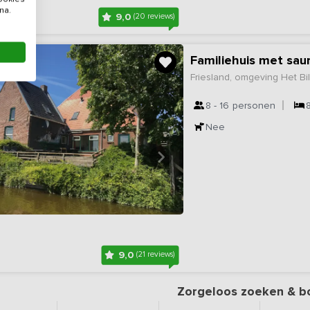
na.
9,0
(20 reviews)
Familiehuis met sau
Friesland, omgeving Het Bil
8 - 16
personen
Nee
9,0
(21 reviews)
Zorgeloos zoeken & b