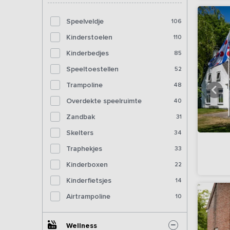
Speelveldje
106
Kinderstoelen
110
Kinderbedjes
85
Speeltoestellen
52
Trampoline
48
Overdekte speelruimte
40
Zandbak
31
Skelters
34
Traphekjes
33
Kinderboxen
22
Kinderfietsjes
14
Airtrampoline
10
Wellness