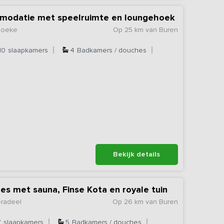
modatie met speelruimte en loungehoek
hoeke
Op 25 km van Buren
10
slaapkamers
4
Badkamers / douches
Bekijk details
es met sauna, Finse Kota en royale tuin
eradeel
Op 26 km van Buren
7
slaapkamers
5
Badkamers / douches