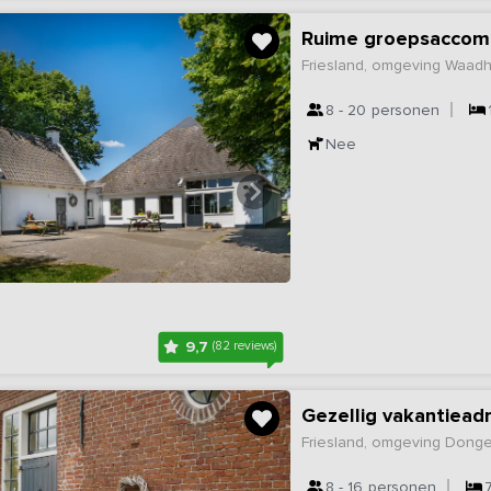
Ruime groepsaccom
Friesland, omgeving Waad
8 - 20
personen
Nee
9,7
(82 reviews)
Gezellig vakantieadr
Friesland, omgeving Dong
8 - 16
personen