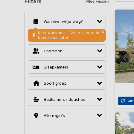
Filters
Alles wissen
X
Kies 'Aankomst - Vertrek' voor de
beste resultaten
1 persoon
Slaapkamers
Soort groep
Badkamers / douches
Virt
Alle regio's