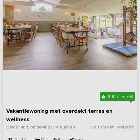
9,6
(31 reviews)
Vakantiewoning met overdekt terras en
wellness
Gelderland, omgeving Opheusden
Op 1 km van Kesteren
10 - 30
12
5
Nee