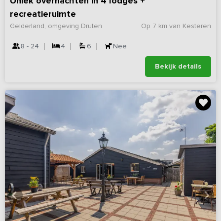
Uniek overnachten in 4 lodges +
recreatieruimte
Gelderland, omgeving Druten
Op 7 km van Kesteren
8 - 24
4
6
Nee
Bekijk details