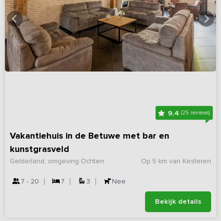
9,4
(25 reviews)
Vakantiehuis in de Betuwe met bar en
kunstgrasveld
Gelderland, omgeving Ochten
Op 5 km van Kesteren
7 - 20
7
3
Nee
Bekijk details