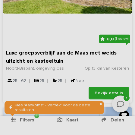
8,8
(1 review)
Luxe groepsverblijf aan de Maas met weids
uitzicht en kasteeltuin
Noord-Brabant, omgeving Oss
Op 13 km van Kesteren
25 - 62
25
25
Nee
Bekijk details
1
X
Kies 'Aankomst - Vertrek' voor de beste
resultaten
1
Filters
Kaart
Delen