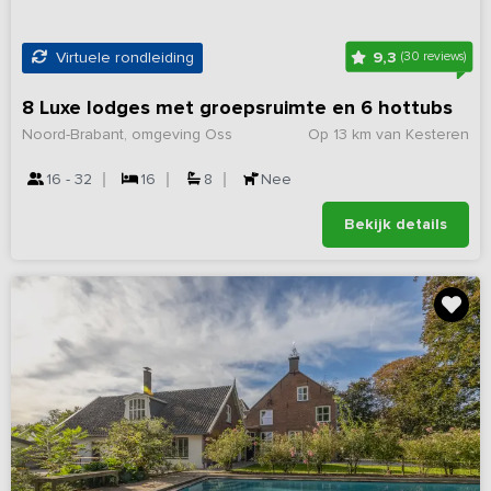
9,3
Virtuele rondleiding
(30 reviews)
8 Luxe lodges met groepsruimte en 6 hottubs
Noord-Brabant, omgeving Oss
Op 13 km van Kesteren
16 - 32
16
8
Nee
Bekijk details