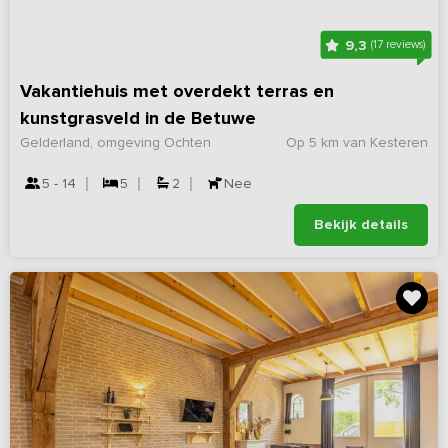
9,3
(17 reviews)
Vakantiehuis met overdekt terras en
kunstgrasveld in de Betuwe
Gelderland, omgeving Ochten
Op 5 km van Kesteren
5 - 14
5
2
Nee
Bekijk details