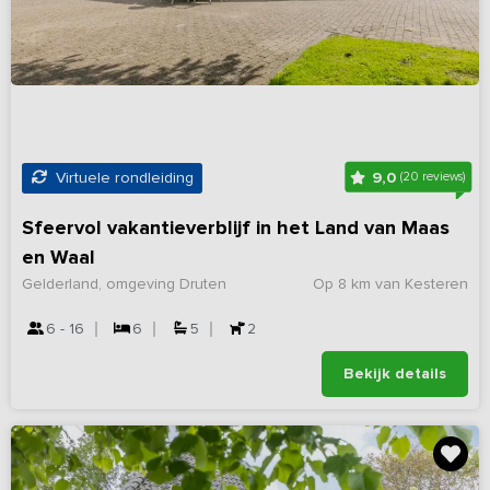
9,0
Virtuele rondleiding
(20 reviews)
Sfeervol vakantieverblijf in het Land van Maas
en Waal
Gelderland, omgeving Druten
Op 8 km van Kesteren
6 - 16
6
5
2
Bekijk details