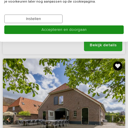
9,0
Virtuele rondleiding
(20 reviews)
je voorkeuren later nog aanpassen op de cookiepagina.
Vakantieboerderij in het Land van Maas en Waal
Instellen
Gelderland, omgeving Druten
Op 8 km van Kesteren
Accepteren en doorgaan
6 - 24
6
5
2
Bekijk details