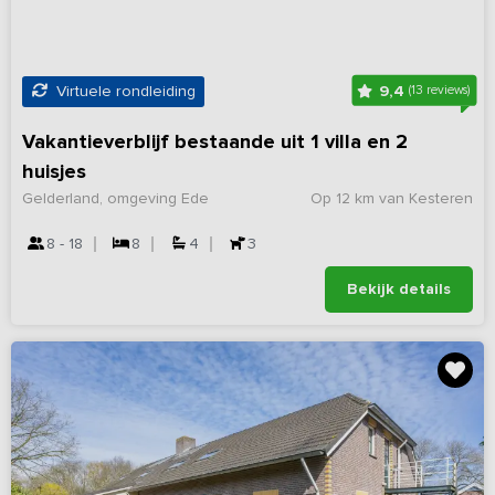
9,4
Virtuele rondleiding
(13 reviews)
Vakantieverblijf bestaande uit 1 villa en 2
huisjes
Gelderland, omgeving Ede
Op 12 km van Kesteren
8 - 18
8
4
3
Bekijk details