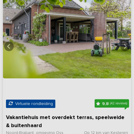
9,8
Virtuele rondleiding
(42 reviews)
Vakantiehuis met overdekt terras, speelweide
& buitenhaard
Noord-Brabant, omgeving Oss
Op 12 km van Kesteren