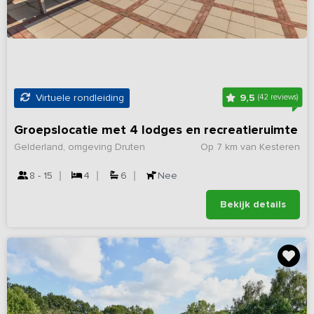
9,5
Virtuele rondleiding
(42 reviews)
Groepslocatie met 4 lodges en recreatieruimte
Gelderland, omgeving Druten
Op 7 km van Kesteren
8 - 15
4
6
Nee
Bekijk details