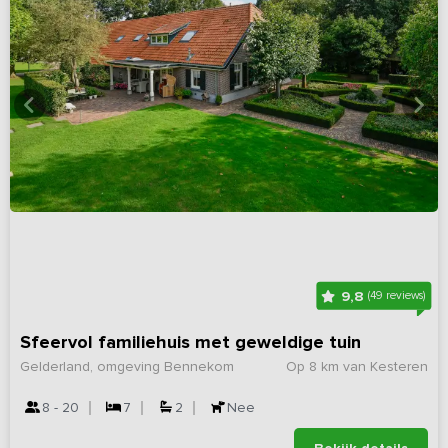
9,8
(49 reviews)
Sfeervol familiehuis met geweldige tuin
Gelderland, omgeving Bennekom
Op 8 km van Kesteren
8 - 20
7
2
Nee