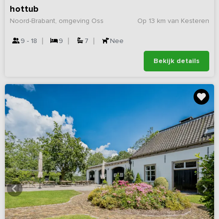
hottub
Noord-Brabant, omgeving Oss
Op 13 km van Kesteren
9 - 18
9
7
Nee
Bekijk details