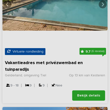
9,7
Virtuele rondleiding
(6 reviews)
Vakantieadres met privézwembad en
tuinparadijs
Gelderland, omgeving Tiel
Op 13 km van Kesteren
9 - 18
9
9
Nee
Bekijk details