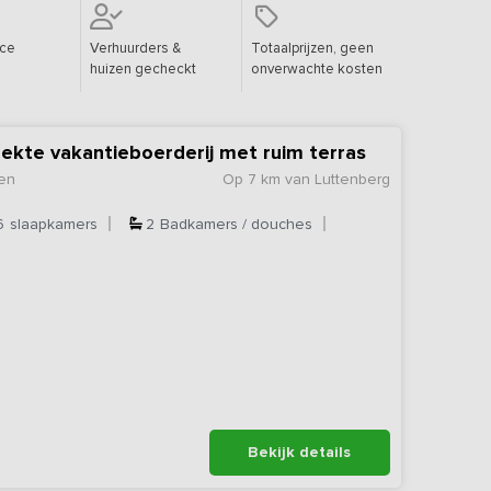
ice
Verhuurders &
Totaalprijzen, geen
huizen gecheckt
onverwachte kosten
ekte vakantieboerderij met ruim terras
en
Op 7 km van Luttenberg
6
slaapkamers
2
Badkamers / douches
Bekijk details