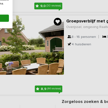
na.
9,0
(30 reviews)
Groepsverblijf met 
Overijssel, omgeving Raalt
8 - 16
personen
4
huisdieren
8,9
(44 reviews)
Zorgeloos zoeken & b