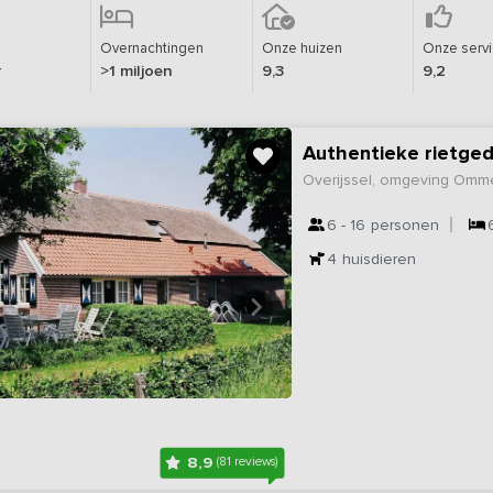
Overnachtingen
Onze huizen
Onze serv
r
>1 miljoen
9,3
9,2
Authentieke rietged
Overijssel, omgeving Omm
6 - 16
personen
4
huisdieren
8,9
(81 reviews)