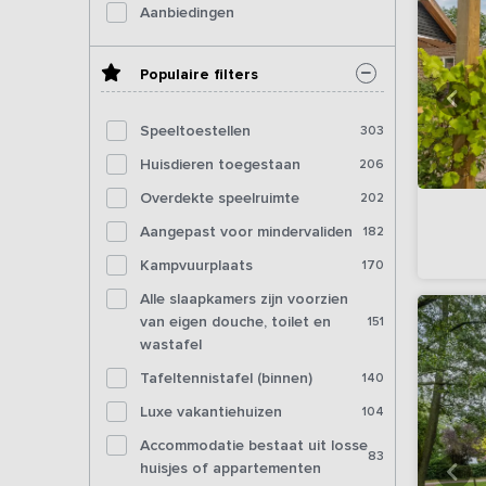
Aanbiedingen
Populaire filters
Speeltoestellen
303
Huisdieren toegestaan
206
Overdekte speelruimte
202
Aangepast voor mindervaliden
182
Kampvuurplaats
170
Alle slaapkamers zijn voorzien
van eigen douche, toilet en
151
wastafel
Tafeltennistafel (binnen)
140
Luxe vakantiehuizen
104
Accommodatie bestaat uit losse
83
huisjes of appartementen