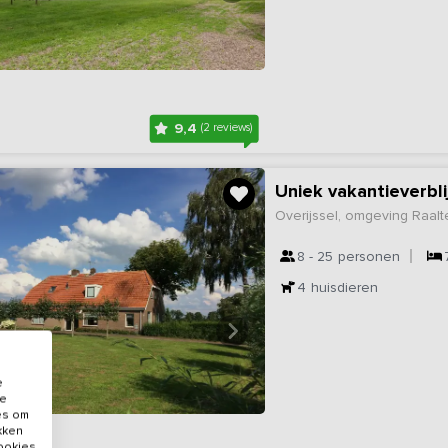
9,4
(2 reviews)
Uniek vakantieverbl
Overijssel, omgeving Raalt
8 - 25
personen
4
huisdieren
e
de
es om
ikken
cookies