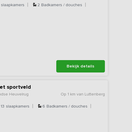
slaapkamers
2
Badkamers / douches
Bekijk details
et sportveld
andse Heuvelrug
Op 1 km van Luttenberg
13
slaapkamers
6
Badkamers / douches