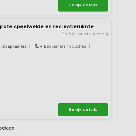
Bekijk details
grote speelweide en recreatieruimte
e
Op 6 km van Luttenberg
7
slaapkamers
4
Badkamers / douches
Bekijk details
oeken