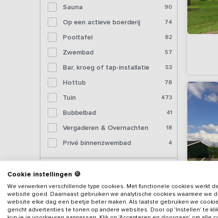
Sauna
90
Op een actieve boerderij
74
Pooltafel
82
Zwembad
57
Bar, kroeg of tap-installatie
53
Hottub
78
Tuin
473
Bubbelbad
41
Vergaderen & Overnachten
18
Privé binnenzwembad
4
Voorzieningen (binnen)
Cookie instellingen 🍪
We verwerken verschillende type cookies. Met functionele cookies werkt d
website goed. Daarnaast gebruiken we analytische cookies waarmee we 
Sjoelbak
277
website elke dag een beetje beter maken. Als laatste gebruiken we cooki
gericht advertenties te tonen op andere websites. Door op 'Instellen' te kl
Tafelvoetbal
204
kun je je voorkeuren aanpassen. Klik op 'Accepteren en doorgaan' om alle 