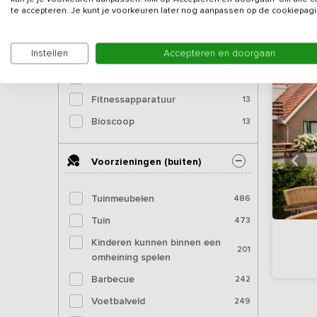
te accepteren. Je kunt je voorkeuren later nog aanpassen op de cookiepagi
Tafeltennistafel (binnen)
140
Dartbord
154
Instellen
Accepteren en doorgaan
Pooltafel
82
Biljart
34
Fitnessapparatuur
13
Bioscoop
13
Voorzieningen (buiten)
Tuinmeubelen
486
Tuin
473
Kinderen kunnen binnen een
201
omheining spelen
Barbecue
242
Voetbalveld
249