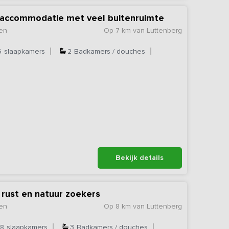
accommodatie met veel buitenruimte
en
Op 7 km van Luttenberg
6
slaapkamers
2
Badkamers / douches
Bekijk details
 rust en natuur zoekers
en
Op 8 km van Luttenberg
8
slaapkamers
3
Badkamers / douches