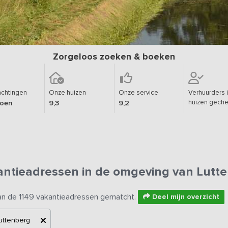
Zorgeloos zoeken & boeken
chtingen
Onze huizen
Onze service
Verhuurders 
huizen geche
joen
9,3
9,2
antieadressen in de omgeving van Lutt
an de 1149 vakantieadressen gematcht.
Deel mijn overzicht
uttenberg