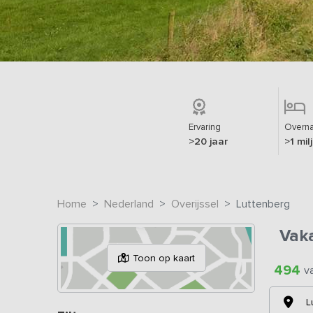
Ervaring
Overna
>20 jaar
>1 mil
Home
Nederland
Overijssel
Luttenberg
Vak
Toon op kaart
494
v
L