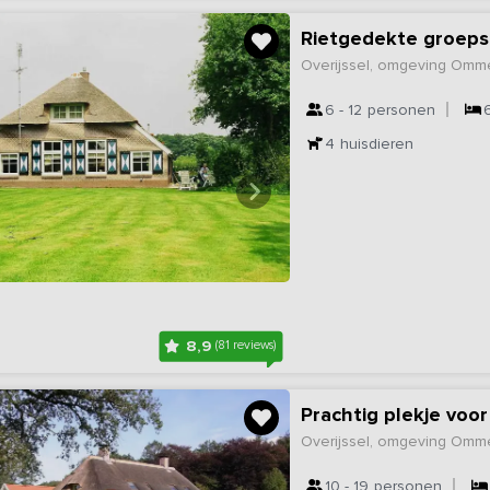
Rietgedekte groeps
Overijssel, omgeving Omm
6 - 12
personen
4
huisdieren
8,9
(81 reviews)
Prachtig plekje voor
Overijssel, omgeving Omm
10 - 19
personen