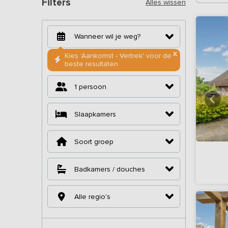
Filters
Alles wissen
X
Kies 'Aankomst - Vertrek' voor de
beste resultaten
1 persoon
Slaapkamers
Soort groep
Badkamers / douches
Alle regio's