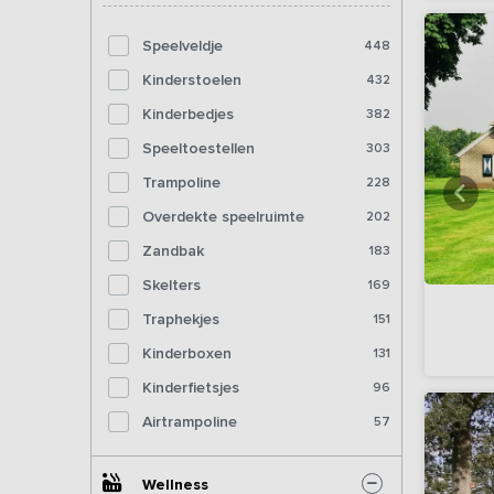
Speelveldje
448
Kinderstoelen
432
Kinderbedjes
382
Speeltoestellen
303
Trampoline
228
Overdekte speelruimte
202
Zandbak
183
Skelters
169
Traphekjes
151
Kinderboxen
131
Kinderfietsjes
96
Airtrampoline
57
Wellness