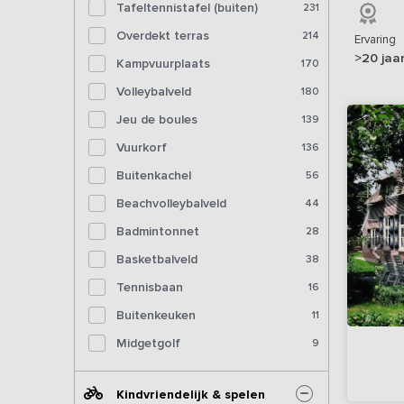
Tafeltennistafel (buiten)
231
Overdekt terras
214
Ervaring
>20 jaa
Kampvuurplaats
170
Volleybalveld
180
Jeu de boules
139
Vuurkorf
136
Buitenkachel
56
Beachvolleybalveld
44
Badmintonnet
28
Basketbalveld
38
Tennisbaan
16
Buitenkeuken
11
Midgetgolf
9
Kindvriendelijk & spelen