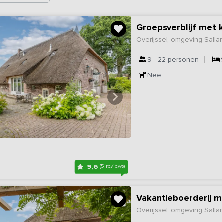
Groepsverblijf met
Overijssel, omgeving Sall
9 - 22
personen
Nee
9,6
(5 reviews)
Vakantieboerderij m
Overijssel, omgeving Sall