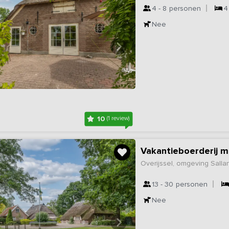
4 - 8
personen
4
Nee
10
(1 review)
Vakantieboerderij m
Overijssel, omgeving Sall
13 - 30
personen
Nee