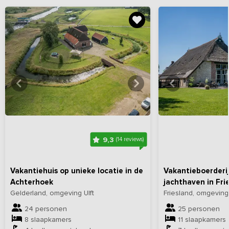
Bekijk
hier
alle foto's
Bekijk
hi
9,3
(14 reviews)
Vakantiehuis op unieke locatie in de
Vakantieboerderi
Achterhoek
jachthaven in Fri
Gelderland, omgeving Ulft
Friesland, omgevin
24 personen
25 personen
8 slaapkamers
11 slaapkamers