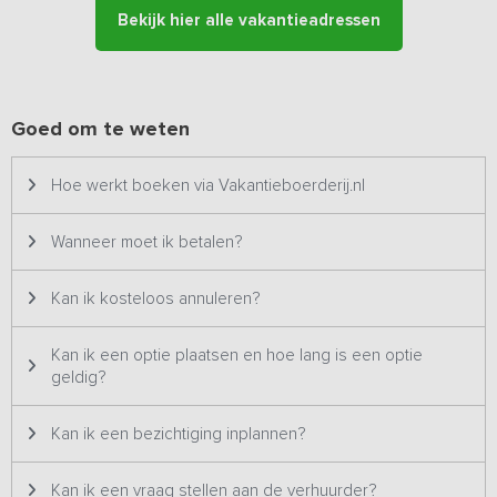
nachtrust.
Bekijk hier alle vakantieadressen
Het grote buitenterrein biedt uitkomst voor groepen die de
voorkeur geven aan een actieve invulling. Volleyballen,
voetballen, badminton, tafeltennissen, je kunt hier praktisch je
eigen activiteiten dag organiseren! Uiteraard is er ook een
Goed om te weten
aangenaam terras aanwezig, van waaruit toegekeken kan worden
of bij mooi weer een maaltijd genuttigd kan worden!
Hoe werkt boeken via Vakantieboerderij.nl
Wanneer moet ik betalen?
Kan ik kosteloos annuleren?
Kan ik een optie plaatsen en hoe lang is een optie
geldig?
Kan ik een bezichtiging inplannen?
Kan ik een vraag stellen aan de verhuurder?