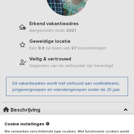
Erkend vakantieadres
Aangesloten sinds
2021
Geweldige locatie
Een
9.8
op basis van
27
beoordelingen
Veilig & vertrouwd
Gegevens van de verhuurder zijn bevestigd
Dit vakantieadres wordt niet verhuurd aan voetbalteams,
jongerengroepen en vriendengroepen onder de 25 jaar.
Beschrijving
Cookie instellingen 🍪
De voormalige stal van deze grote woonboerderij is omgebouwd
tot een comfortabel
vakantieadres
met 8 slaapkamers en 5
We verwerken verschillende type cookies. Met functionele cookies werkt