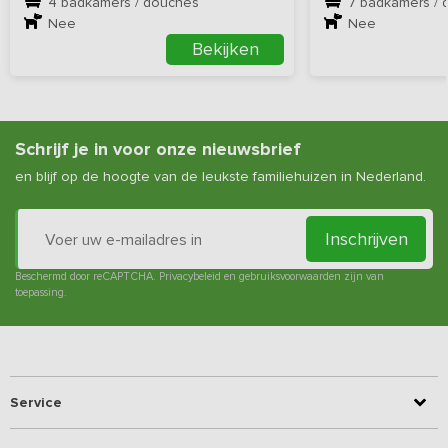
4 badkamers / douches
7 badkamers / 
Nee
Nee
Bekijken
Schrijf je in voor onze nieuwsbrief
en blijf op de hoogte van de leukste familiehuizen in Nederland.
Inschrijven
Beschermd door reCAPTCHA.
Privacybeleid
en
gebruiksvoorwaarden
zijn van
toepassing.
Service