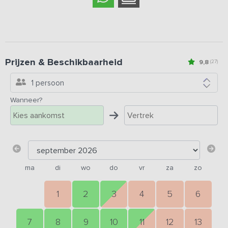
Prijzen & Beschikbaarheid
9,8
(27)
1 persoon
Wanneer?
ma
di
wo
do
vr
za
zo
1
2
3
4
5
6
7
8
9
10
11
12
13