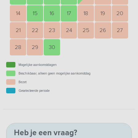
14
15
16
17
18
19
20
21
22
23
24
25
26
27
28
29
30
Mogelijke aankomstdagen
Beschikbaar, alleen geen mogelijke aankomstdag
Bezet
Geselecteerde periode
Heb je een vraag?