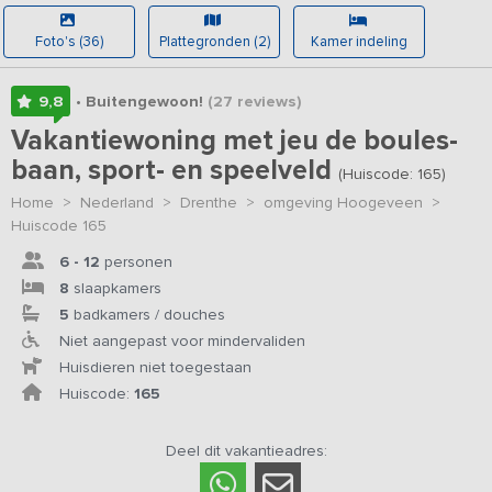
Foto's (36)
Plattegronden (2)
Kamer indeling
9,8
• Buitengewoon!
(27
reviews
)
Vakantiewoning met jeu de boules-
baan, sport- en speelveld
(Huiscode: 165)
Home
>
Nederland
>
Drenthe
>
omgeving Hoogeveen
>
Huiscode 165
6 - 12
personen
8
slaapkamers
5
badkamers / douches
Niet aangepast voor mindervaliden
Huisdieren niet toegestaan
Huiscode:
165
Deel dit vakantieadres: