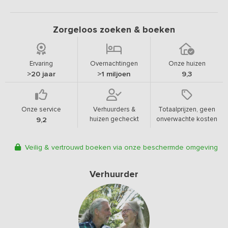
Zorgeloos zoeken & boeken
Ervaring
Overnachtingen
Onze huizen
>20 jaar
>1 miljoen
9,3
Onze service
Verhuurders &
Totaalprijzen, geen
huizen gecheckt
onverwachte kosten
9,2
Veilig & vertrouwd boeken via onze beschermde omgeving
Verhuurder