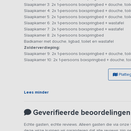
Slaapkamer 3: 2x 1-persoons boxspringbed + douche, toil
Slaapkamer 4: 2x 1-persoons boxspringbed + douche, toil
De tweede verdieping heeft centraal een zeer ruime ove
Slaapkamer 5: 2x 1-persoons boxspringbed + douche, toil
benedenverdiepingen. De dakramen in de nok van de zolde
Slaapkamer 6: 2x 1-persoons boxspringbed + wastafel
de sterren. De 2 slaapkamers hebben beide een eigen d
Slaapkamer 7: 2x 1-persoons boxspringbed + wastafel
die samen een 2-persoonsbed vormen. Deze kamers zijn ing
Slaapkamer 8: 2x 1-persoons boxspringbed
Via de schuifdeuren kom je op de verschillende terrassen 
Badkamer met douche, ligbad, toilet en wastafel
ondergaande zon genieten. De buitenkeuken met vuurpla
Zolderverdieping:
je buiten kunt kokkerellen en ’s avonds met z’n allen kun
Slaapkamer 9: 2x 1-persoons boxspringbed + douche, toil
een prachtig uitzicht op de omgeving heeft vele knusse
Slaapkamer 10: 2x 1-persoons boxspringbed + douche, toi
Geen zin om zelf te koken? Vraag vrijblijvend naar de mo
Platte
Lees minder
Geverifieerde beoordelingen
Echte gasten, echte reviews. Alleen gasten die via onz
deze wijze kunnen wij garanderen dat alle reviews zijn 