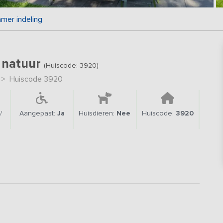
mer indeling
e natuur
(Huiscode: 3920)
>
Huiscode 3920
/
Aangepast:
Ja
Huisdieren:
Nee
Huiscode:
3920