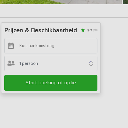
Prijzen & Beschikbaarheid
9,7
(56)
1 persoon
Start boeking of optie