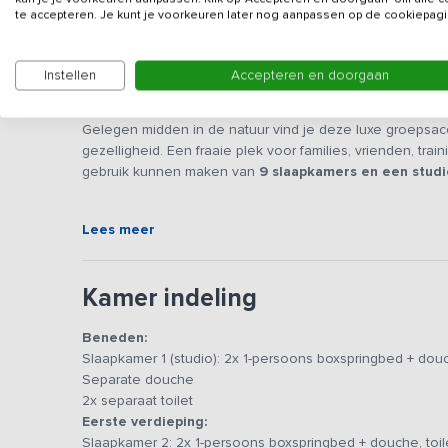
te accepteren. Je kunt je voorkeuren later nog aanpassen op de cookiepagi
Instellen
Accepteren en doorgaan
Beschrijving
Gelegen midden in de natuur vind je deze luxe groepsa
gezelligheid. Een fraaie plek voor families, vrienden, tr
gebruik kunnen maken van
9 slaapkamers en een studi
Dit
vakantieadres
is voorzien van een lounge, eetgedee
Lees meer
beschikt over een 5 pits inductie kookplaat, magnetron, o
ruime koelkasten waarvan één met vriesladen. Voor de kin
zoals sjoelen, tafelvoetbal spelen of tafeltennissen. Door
Kamer indeling
studio welke is voorzien van een eigen ingang, keuken, 
Beneden:
De eerste verdieping heeft een ruime vide, waardoor er
Slaapkamer 1 (studio): 2x 1-persoons boxspringbed + douc
kan staren door de dakramen in de nok van het verblijf. 
Separate douche
eigen kunstzinnige inrichting hebben. Vier slaapkamers z
2x separaat toilet
de overige drie slaapkamers maken gebruik van één badka
Eerste verdieping:
de toiletten en douche op de begane grond. Een aantal 
Slaapkamer 2: 2x 1-persoons boxspringbed + douche, toil
(kinder)bed bij te plaatsen.