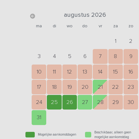
augustus 2026
ma
di
wo
do
vr
za
zo
1
2
3
4
5
6
7
8
9
10
11
12
13
14
15
16
17
18
19
20
21
22
23
24
25
26
27
28
29
30
31
Beschikbaar, alleen geen
Mogelijke aankomstdagen
mogelijke aankomstdag