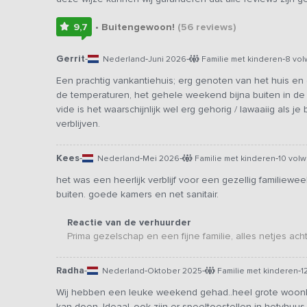
9,7
• Buitengewoon!
(56
reviews
)
Gerrit
-
-
-
-
Nederland
Juni 2026
Familie met kinderen
8 vo
Een prachtig vankantiehuis; erg genoten van het huis en
de temperaturen, het gehele weekend bijna buiten in de
vide is het waarschijnlijk wel erg gehorig / lawaaiig als j
verblijven.
Kees
-
-
-
-
Nederland
Mei 2026
Familie met kinderen
10 vol
het was een heerlijk verblijf voor een gezellig familiewe
buiten. goede kamers en net sanitair.
Reactie van de verhuurder
Prima gezelschap en een fijne familie, alles netjes acht
Radha
-
-
-
-
Nederland
Oktober 2025
Familie met kinderen
1
Wij hebben een leuke weekend gehad..heel grote woonka
kan doen. Ideaal..ook zijn er speeltoestellen in hetvhuus zo