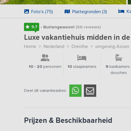
Ka
Foto's (75)
Plattegronden (3)
9,7
• Buitengewoon!
(56
reviews
)
Luxe vakantiehuis midden in d
Home
>
Nederland
>
Drenthe
>
omgeving Assen
10 - 20
personen
10
slaapkamers
9
badkamers 
douches
Deel dit vakantieadres:
Prijzen & Beschikbaarheid