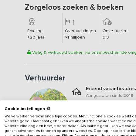
Zorgeloos zoeken & boeken
Ervaring
Overnachtingen
Onze huizen
>20 jaar
>1 miljoen
9,3
Veilig & vertrouwd boeken via onze beschermde om
Verhuurder
Erkend vakantieadres
Aangesloten sinds
2018
Geweldige locatie
Cookie instellingen 🍪
Een
9.7
op basis van
56
b
We verwerken verschillende type cookies. Met functionele cookies werkt d
website goed. Daarnaast gebruiken we analytische cookies waarmee we 
Veilig & vertrouwd
website elke dag een beetje beter maken. Als laatste gebruiken we cooki
gericht advertenties te tonen op andere websites. Door op 'Instellen' te kl
Gegevens van de verhuurd
kun je je voorkeuren aanpassen. Klik op 'Accepteren en doorgaan' om alle 