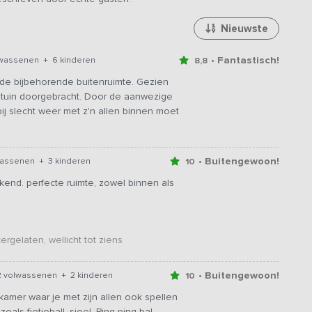
Nieuwste
• Fantastisch!
lwassenen + 6 kinderen
8,8
 de bijbehorende buitenruimte. Gezien
 tuin doorgebracht. Door de aanwezige
e bij slecht weer met z'n allen binnen moet
• Buitengewoon!
wassenen + 3 kinderen
10
ekend. perfecte ruimte, zowel binnen als
ergelaten, wellicht tot ziens
• Buitengewoon!
2 volwassenen + 2 kinderen
10
mer waar je met zijn allen ook spellen
als fietjeball, sjoel. Ping ping bal.