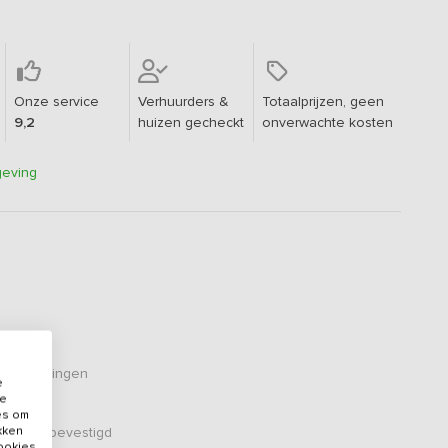
Onze service
Verhuurders &
Totaalprijzen, geen
9,2
huizen gecheckt
onverwachte kosten
geving
eoordelingen
e
de
es om
ikken
er zijn bevestigd
cookies