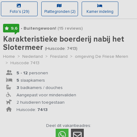
Foto's (29)
Plattegronden (2)
Kamer indeling
9,6
• Buitengewoon!
(15
reviews
)
Karakteristieke boerderij nabij het
Slotermeer
(Huiscode: 7413)
Home
>
Nederland
>
Friesland
>
omgeving De Friese Meren
>
Huiscode 7413
5 - 12
personen
5
slaapkamers
3
badkamers / douches
Aangepast voor mindervaliden
2 huisdieren toegestaan
Huiscode:
7413
Deel dit vakantieadres: