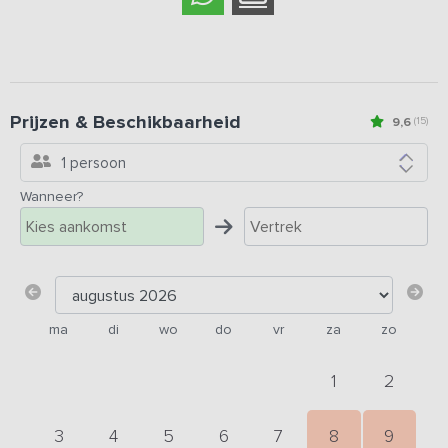
Prijzen & Beschikbaarheid
9,6
(15)
1 persoon
Wanneer?
ma
di
wo
do
vr
za
zo
1
2
3
4
5
6
7
8
9