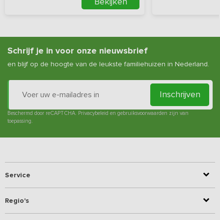
Bekijken
Schrijf je in voor onze nieuwsbrief
en blijf op de hoogte van de leukste familiehuizen in Nederland.
Inschrijven
Beschermd door reCAPTCHA.
Privacybeleid
en
gebruiksvoorwaarden
zijn van
toepassing.
Service
Regio's