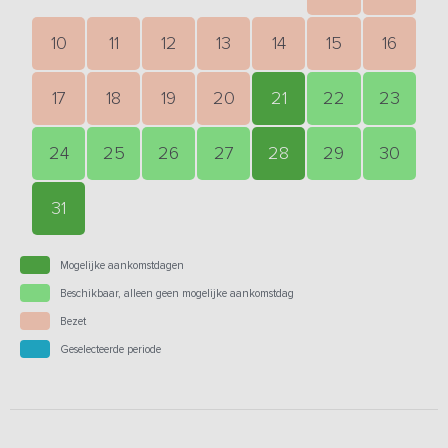
10
11
12
13
14
15
16
17
18
19
20
21
22
23
24
25
26
27
28
29
30
31
Mogelijke aankomstdagen
Beschikbaar, alleen geen mogelijke aankomstdag
Bezet
Geselecteerde periode