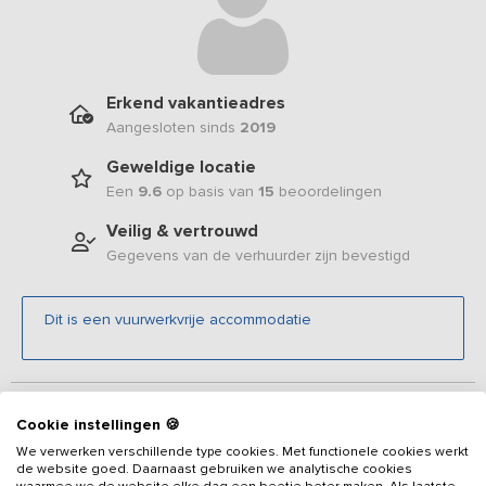
Erkend vakantieadres
Aangesloten sinds
2019
Geweldige locatie
Een
9.6
op basis van
15
beoordelingen
Veilig & vertrouwd
Gegevens van de verhuurder zijn bevestigd
Dit is een vuurwerkvrije accommodatie
Beschrijving
Cookie instellingen 🍪
We verwerken verschillende type cookies. Met functionele cookies werkt
Friesland staat bekend om de watersport en het Slotermeer is niet
de website goed. Daarnaast gebruiken we analytische cookies
waarmee we de website elke dag een beetje beter maken. Als laatste