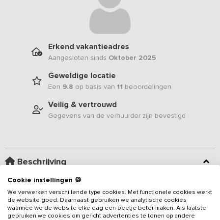
Erkend vakantieadres
Aangesloten sinds
Oktober 2025
Geweldige locatie
Een
9.8
op basis van
11
beoordelingen
Veilig & vertrouwd
Gegevens van de verhuurder zijn bevestigd
Beschrijving
Cookie instellingen 🍪
Op een
prachtige plek aan het water
ligt deze
We verwerken verschillende type cookies. Met functionele cookies werkt
groepsaccommodatie voor
12 (max 15) personen, met 6 ruime,
de website goed. Daarnaast gebruiken we analytische cookies
sfeervolle slaapkamers en eigen sanitair
. Deze fraaie woning
waarmee we de website elke dag een beetje beter maken. Als laatste
gebruiken we cookies om gericht advertenties te tonen op andere
biedt alle comfort die je zoekt voor een verblijf met vrienden of