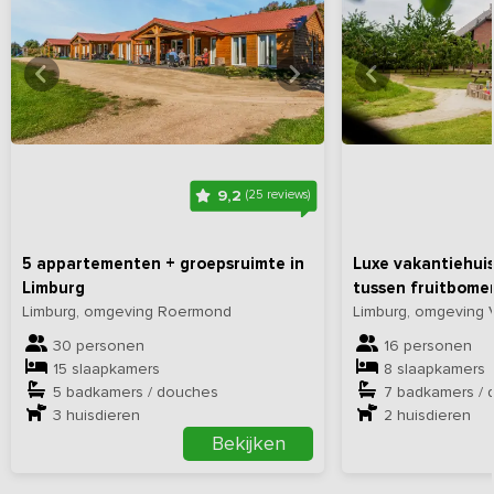
Bekijk
hier
alle foto's
Bekijk
hi
9,2
(25 reviews)
5 appartementen + groepsruimte in
Luxe vakantiehuis
Limburg
tussen fruitbome
Limburg, omgeving Roermond
Limburg, omgeving 
30 personen
16 personen
15 slaapkamers
8 slaapkamers
5 badkamers / douches
7 badkamers / 
3
huisdieren
2
huisdieren
Bekijken