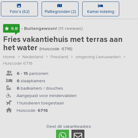
Foto's (62)
Plattegronden (2)
Kamer indeling
9,8
• Buitengewoon!
(11
reviews
)
Fries vakantiehuis met terras aan
het water
(Huiscode: 6716)
Home
>
Nederland
>
Friesland
>
omgeving Leeuwarden
>
Huiscode 6716
6 - 15
personen
6
slaapkamers
6
badkamers / douches
Aangepast voor mindervaliden
1 huisdieren toegestaan
Huiscode:
6716
Deel dit vakantieadres: