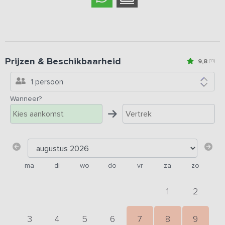
Prijzen & Beschikbaarheid
9,8
(11)
1 persoon
Wanneer?
ma
di
wo
do
vr
za
zo
1
2
3
4
5
6
7
8
9