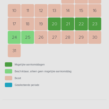
10
11
12
13
14
15
16
17
18
19
20
21
22
23
24
25
26
27
28
29
30
31
Mogelijke aankomstdagen
Beschikbaar, alleen geen mogelijke aankomstdag
Bezet
Geselecteerde periode