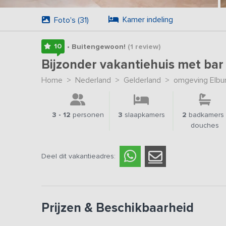
Kamer indeling
Foto's (31)
10
• Buitengewoon!
(1
review
)
Bijzonder vakantiehuis met ba
Home
>
Nederland
>
Gelderland
>
omgeving Elbu
3 - 12
personen
3
slaapkamers
2
badkamers 
douches
Deel dit vakantieadres:
Prijzen & Beschikbaarheid