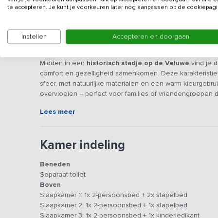
te accepteren. Je kunt je voorkeuren later nog aanpassen op de cookiepagi
Instellen
Accepteren en doorgaan
Beschrijving
Midden in een
historisch stadje op de Veluwe
vind je d
comfort en gezelligheid samenkomen. Deze karakteristieke
sfeer, met natuurlijke materialen en een warm kleurgebrui
overvloeien – perfect voor families of vriendengroepen d
unieke omgeving.
Lees meer
Algemene ruimte(s)
De ruime woonkamer met
open haard
vormt het warme h
Kamer indeling
op de fraai vormgegeven bank, een spelletje doen of sa
keuken is uitgerust met onder andere een oven, koelkast,
Beneden
worden. Na het bereiden van de maaltijd, kan iedereen 
Separaat toilet
bijzonder avondmoment is er een
sfeervolle bar
, je ma
Boven
afspelen. Onder het genot van mooie muziek en een goed
Slaapkamer 1: 1x 2-persoonsbed + 2x stapelbed
kinderen zich kunnen zich uitleven in de
speelkamer
op 
Slaapkamer 2: 1x 2-persoonsbed + 1x stapelbed
Slaapkamer 3: 1x 2-persoonsbed + 1x kinderledikant