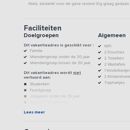
Niels, bedankt voor de gave review! Erg graag gedaan 
Faciliteiten
Doelgroepen
Algemeen
Dit vakantieadres is geschikt voor :
WiFi
Familie
2 Douches
Vriendengroep onder de 30 jaar
2 Toiletten
Vriendengroep boven de 30 jaar
2 Wastafels
1 Kinderbedje
Dit vakantieadres wordt
niet
2 Kinderstoel
verhuurd aan:
Traphekjes
Studenten
Feestgroep
Jongeren onder de 25 jaar
School / Jeugdkamp
Sportvereniging
Lees meer
Voetbalteam