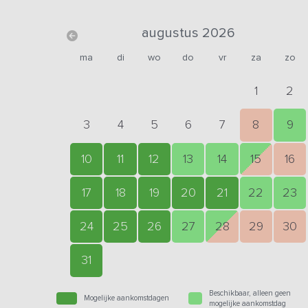
augustus 2026
ma
di
wo
do
vr
za
zo
1
2
3
4
5
6
7
8
9
10
11
12
13
14
15
16
17
18
19
20
21
22
23
24
25
26
27
28
29
30
31
Beschikbaar, alleen geen
Mogelijke aankomstdagen
mogelijke aankomstdag