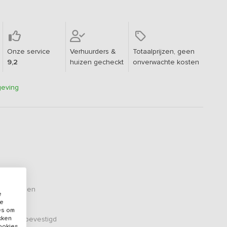
Onze service
Verhuurders &
Totaalprijzen, geen
9,2
huizen gecheckt
onverwachte kosten
geving
ordelingen
e
de
es om
ikken
er zijn bevestigd
cookies