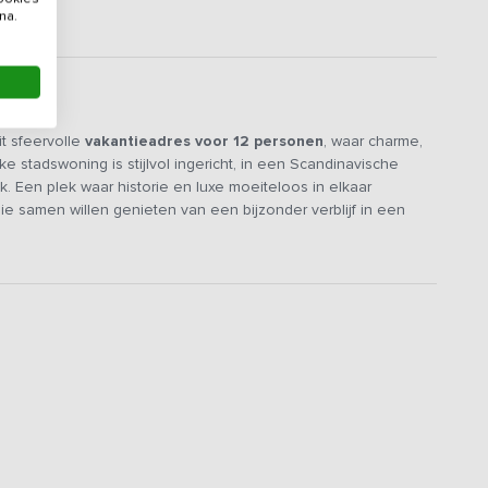
na.
it sfeervolle
vakantieadres voor 12 personen
, waar charme,
 stadswoning is stijlvol ingericht, in een Scandinavische
k. Een plek waar historie en luxe moeiteloos in elkaar
ie samen willen genieten van een bijzonder verblijf in een
art van het huis. Hier kun je met de hele groep ontspannen
men naar een film kijken via de
thuisbioscoop
. De stijlvolle
 vriezer en kookplaat, hier kan naar hartenlust gekookt
aan de
grote eettafel
gezellig aanschuiven. Voor een
g je eigen vinylpaat meenemen en op de platenspeler
 glas wijn maak je samen mooie herinneringen, terwijl de
de bovenste verdieping.