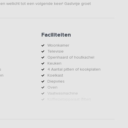
en wellicht tot een volgende keer! Gastvrije groet
Faciliteiten
Woonkamer
Televisie
Openhaard of houtkachel
Keuken
s
4 Aantal pitten of kookplaten
en
Koelkast
Diepvries
Oven
Vaatwasmachine
Koffiezetapparaat (filter)
Wasmachine
Dekbedden
Kussens
Centrale verwarming