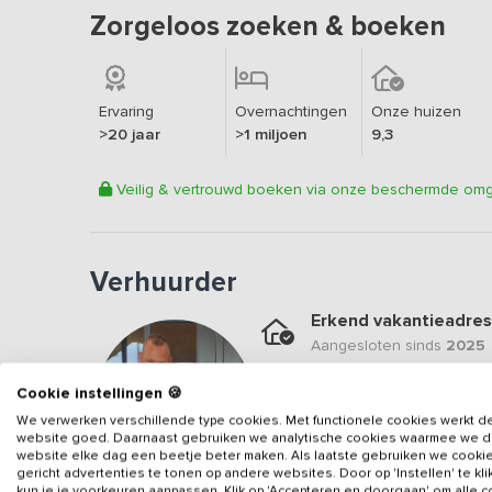
Zorgeloos zoeken & boeken
Ervaring
Overnachtingen
Onze huizen
>20 jaar
>1 miljoen
9,3
Veilig & vertrouwd boeken via onze beschermde om
Verhuurder
Erkend vakantieadres
Aangesloten sinds
2025
Geweldige locatie
Cookie instellingen 🍪
Een
10
op basis van
1
beo
We verwerken verschillende type cookies. Met functionele cookies werkt d
website goed. Daarnaast gebruiken we analytische cookies waarmee we 
Veilig & vertrouwd
website elke dag een beetje beter maken. Als laatste gebruiken we cooki
gericht advertenties te tonen op andere websites. Door op 'Instellen' te kl
Gegevens van de verhuurd
kun je je voorkeuren aanpassen. Klik op 'Accepteren en doorgaan' om alle 