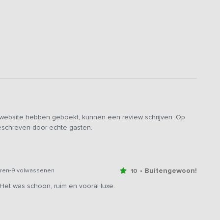
dieping: een kamer voor 6 personen, een 4-persoonskamer en
en van een houten frame en zachte verlichting, wat zorgt
xtra lang (2,1m) en perfect geschikt voor zowel kinderen als
andinavische stijl, die rust en eenvoud uitstraalt. Er zijn
2
dereen comfortabel en in alle privacy kan ontspannen.
olop te beleven. Op loopafstand vind je een gezellige
en – ideaal voor een zonnige dag. Ontdek de boetiekjes,
 fiets om het omliggende Veluwse landschap en het
e website hebben geboekt, kunnen een review schrijven. Op
enkomt: luxe, sfeer en de gezelligheid van een bruisend
geschreven door echte gasten.
-
• Buitengewoon!
ren
9 volwassenen
10
t was schoon, ruim en vooral luxe.