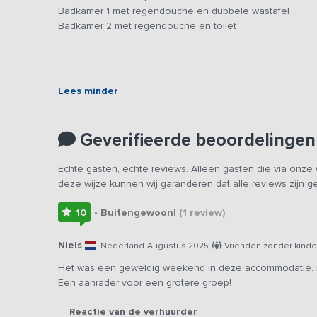
Slaap- en badkamers
Badkamer 1 met regendouche en dubbele wastafel
Het huis beschikt over
3 slaapkamers
op de eerste ver
Badkamer 2 met regendouche en toilet
een 2-persoonskamer met ledikant. De bedden zijn voorzi
voor een knusse, huiselijke sfeer. De stapelbedden zijn e
volwassenen. De slaapkamers zijn ingericht in een frisse Sc
moderne badkamers
, beide met regendouche, zodat ie
Lees minder
Buiten
Hoewel je midden in de stad verblijft, is er ook buiten v
Geverifieerde beoordelingen
stadsspeeltuin
en een leuke midgetgolfbaan aan de hav
musea en horeca op een steenworp afstand of huur een
Echte gasten, echte reviews. Alleen gasten die via onz
Veluwemeer te verkennen. Dit is een plek waar alles sam
deze wijze kunnen wij garanderen dat alle reviews zijn 
stadscentrum.
10
• Buitengewoon!
(1
review
)
Niels
-
-
-
Nederland
Augustus 2025
Vrienden zonder kinde
Het was een geweldig weekend in deze accommodatie. He
Een aanrader voor een grotere groep!
Reactie van de verhuurder