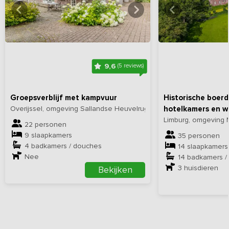
Bekijk
hier
alle foto's
Bekijk
hi
9,6
(5 reviews)
Groepsverblijf met kampvuur
Historische boerd
Overijssel, omgeving Sallandse Heuvelrug
hotelkamers en w
Limburg, omgeving 
22 personen
9 slaapkamers
35 personen
4 badkamers / douches
14 slaapkamers
Nee
14 badkamers /
3
huisdieren
Bekijken