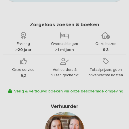
Zorgeloos zoeken & boeken
Ervaring
Overnachtingen
Onze huizen
>20 jaar
>1 miljoen
9,3
Onze service
Verhuurders &
Totaalprijzen, geen
huizen gecheckt
onverwachte kosten
9,2
Veilig & vertrouwd boeken via onze beschermde omgeving
Verhuurder