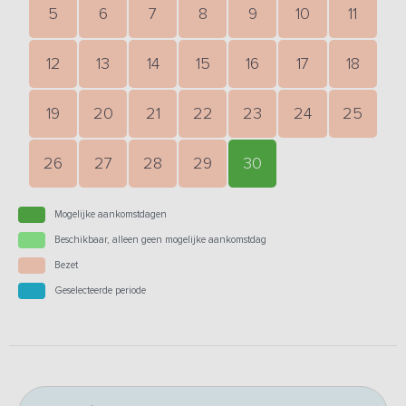
5
6
7
8
9
10
11
12
13
14
15
16
17
18
19
20
21
22
23
24
25
26
27
28
29
30
Mogelijke aankomstdagen
Beschikbaar, alleen geen mogelijke aankomstdag
Bezet
Geselecteerde periode