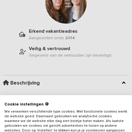
Erkend vakantieadres
Aangesloten sinds
2014
Veilig & vertrouwd
Gegevens van de verhuurder zijn bevestigd
Beschrijving
Nieuw boekbaar vanaf mei 2027
– Dit sfeervolle vakantieadres
in de Achterhoek biedt alles voor een ontspannen verblijf met
Cookie instellingen 🍪
familie, vrienden of collega’s. De groepsaccommodatie is geschikt
We verwerken verschillende type cookies. Met functionele cookies werkt
voor
14 tot 16 personen en beschikt over 6 slaapkamers en 6
de website goed. Daarnaast gebruiken we analytische cookies
waarmee we de website elke dag een beetje beter maken. Als laatste
badkamers
, allemaal gelegen op de begane grond. Dankzij de
gebruiken we cookies om gericht advertenties te tonen op andere
Lees meer
warme inrichting, de landelijke ligging en de ruime opzet is dit een
websites. Door op 'Instellen' te klikken kun je je voorkeuren aanpassen.