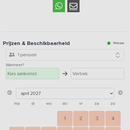
Prijzen & Beschikbaarheid
Nieuw
1 persoon
Wanneer?
ma
di
wo
do
vr
za
zo
1
2
3
4