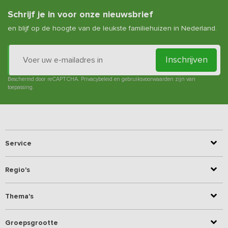
Schrijf je in voor onze nieuwsbrief
en blijf op de hoogte van de leukste familiehuizen in Nederland.
Inschrijven
Beschermd door reCAPTCHA.
Privacybeleid
en
gebruiksvoorwaarden
zijn van
toepassing.
Service
Regio's
Thema's
Groepsgrootte