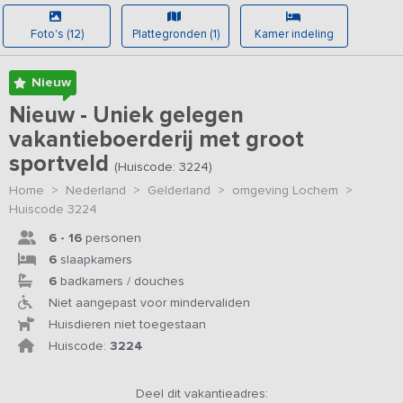
Foto's (12)
Plattegronden (1)
Kamer indeling
Nieuw
Nieuw - Uniek gelegen
vakantieboerderij met groot
sportveld
(Huiscode: 3224)
Home
>
Nederland
>
Gelderland
>
omgeving Lochem
>
Huiscode 3224
6 - 16
personen
6
slaapkamers
6
badkamers / douches
Niet aangepast voor mindervaliden
Huisdieren niet toegestaan
Huiscode:
3224
Deel dit vakantieadres: