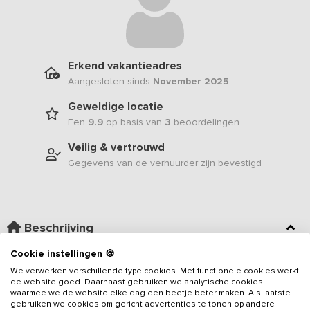
Erkend vakantieadres
Aangesloten sinds
November 2025
Geweldige locatie
Een
9.9
op basis van
3
beoordelingen
Veilig & vertrouwd
Gegevens van de verhuurder zijn bevestigd
Beschrijving
Cookie instellingen 🍪
Midden in de prachtige natuur van de Veluwe ligt dit sfeervolle
We verwerken verschillende type cookies. Met functionele cookies werkt
vakantieadres voor 18 personen, voorzien van 5 slaapkamers
de website goed. Daarnaast gebruiken we analytische cookies
en 5 badkamers
. De royale woonkamer, de heerlijke tuin en de
waarmee we de website elke dag een beetje beter maken. Als laatste
gebruiken we cookies om gericht advertenties te tonen op andere
bijzondere slaapopzet maken deze plek ideaal voor families,