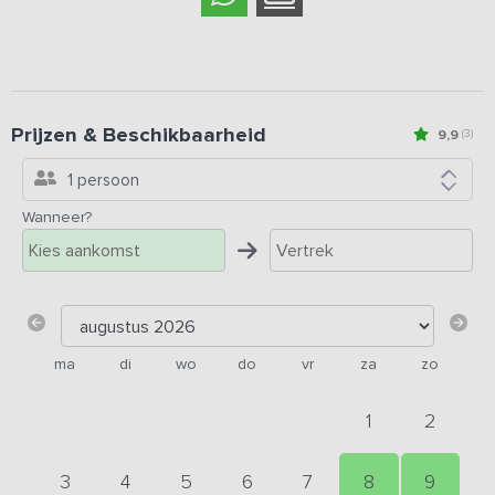
Prijzen & Beschikbaarheid
9,9
(3)
1 persoon
Wanneer?
ma
di
wo
do
vr
za
zo
1
2
3
4
5
6
7
8
9