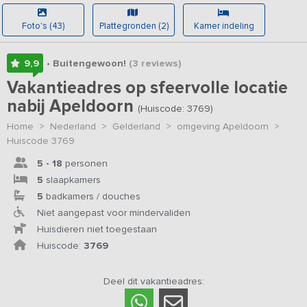
Foto's (43)
Plattegronden (2)
Kamer indeling
9,9
• Buitengewoon!
(3
reviews
)
Vakantieadres op sfeervolle locatie
nabij Apeldoorn
(Huiscode: 3769)
Home
>
Nederland
>
Gelderland
>
omgeving Apeldoorn
>
Huiscode 3769
5 - 18
personen
5
slaapkamers
5
badkamers / douches
Niet aangepast voor mindervaliden
Huisdieren niet toegestaan
Huiscode:
3769
Deel dit vakantieadres: