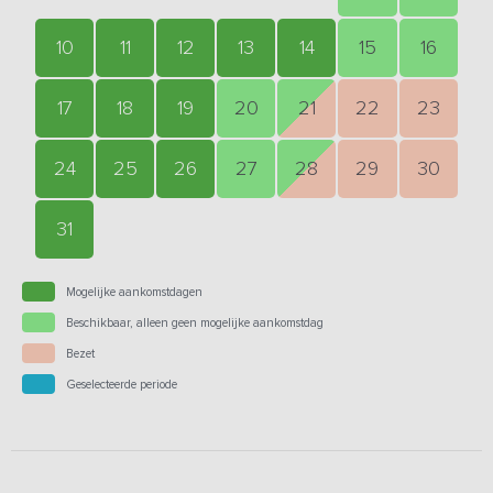
10
11
12
13
14
15
16
17
18
19
20
21
22
23
24
25
26
27
28
29
30
31
Mogelijke aankomstdagen
Beschikbaar, alleen geen mogelijke aankomstdag
Bezet
Geselecteerde periode