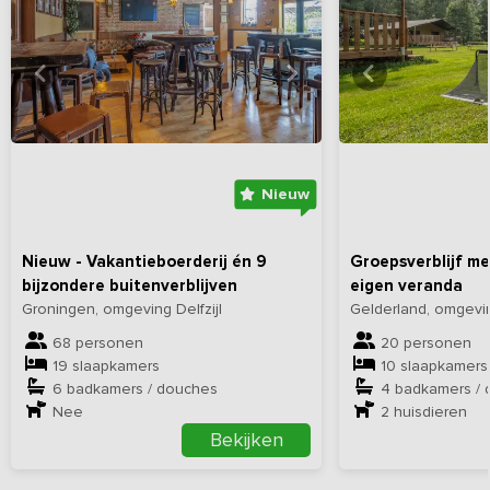
Bekijk
hier
alle foto's
Bekijk
hi
Nieuw
Nieuw - Vakantieboerderij én 9
Groepsverblijf me
bijzondere buitenverblijven
eigen veranda
Groningen, omgeving Delfzijl
Gelderland, omgevi
68 personen
20 personen
19 slaapkamers
10 slaapkamers
6 badkamers / douches
4 badkamers /
Nee
2
huisdieren
Bekijken