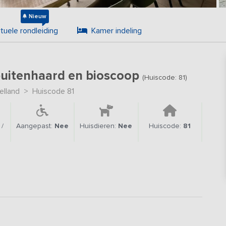
Nieuw
rtuele rondleiding
Kamer indeling
 buitenhaard en bioscoop
(Huiscode: 81)
elland
>
Huiscode 81
/
Aangepast:
Nee
Huisdieren:
Nee
Huiscode:
81