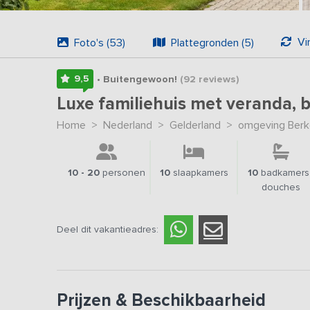
Vi
Foto's (53)
Plattegronden (5)
9,5
• Buitengewoon!
(92
reviews
)
Luxe familiehuis met veranda,
Home
>
Nederland
>
Gelderland
>
omgeving Berk
10 - 20
personen
10
slaapkamers
10
badkamers 
douches
Deel dit vakantieadres:
Prijzen & Beschikbaarheid