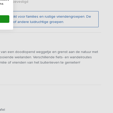
er zijn bevestigd
na.
r geschikt voor families en rustige vriendengroepen. De
denten of andere luidruchtige groepen.
 van een doodlopend weggetje en grenst aan de natuur met
ooiende weilanden. Verschillende fiets- en wandelroutes
milie of vrienden van het buitenleven te genieten!
n open keuken die voorzien is van een kookeiland met twee
teraard een vaatwasser, vrieskast, koelkast, combimagnetron en
al, je kunt met het volledige gezelschap aan de gigantische
met houtkachel of borrelen aan de bartafel. De vloerverwarming
r met oog voor detail maakt het verblijf in deze accommodatie
 belevenis!
afel
gen douche, toilet en wastafel. Drie slaapkamers zijn gelegen