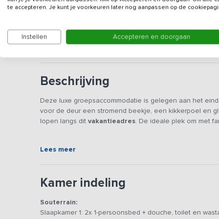
Gegevens van de verhuurd
te accepteren. Je kunt je voorkeuren later nog aanpassen op de cookiepagi
Gezien de luxe en ligging is deze accommodatie zee
Instellen
Accepteren en doorgaan
accommodatie wordt niet verhuurd aan jongeren, stu
Beschrijving
Deze luxe groepsaccommodatie is gelegen aan het eind
voor de deur een stromend beekje, een kikkerpoel en gl
lopen langs dit
vakantieadres
. De ideale plek om met fa
Je beschikt over een grote gezamenlijke ruimte met ee
Lees meer
inductiekookplaten met in totaal 8 kookzones. Verder ui
stoomoven. Het samenzijn met je gezelschap staat centra
tafel zitten. Daarnaast kun je ontspannen in de zithoek 
Kamer indeling
zorgt voor extra comfort in de winter. De huiselijke sfee
gedurende een kortere of langere periode tot een ware
Souterrain:
Slaapkamer 1: 2x 1-persoonsbed + douche, toilet en wast
In totaal beschik je over 10 slaapkamers voorzien van ei