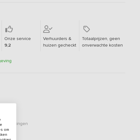
Onze service
Verhuurders &
Totaalprijzen, geen
9,2
huizen gecheckt
onverwachte kosten
geving
e
eoordelingen
de
es om
ikken
cookies