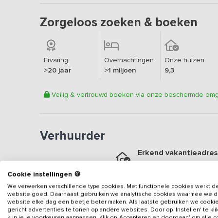
Zorgeloos zoeken & boeken
Ervaring
Overnachtingen
Onze huizen
>20 jaar
>1 miljoen
9,3
Veilig & vertrouwd boeken via onze beschermde om
Verhuurder
Erkend vakantieadres
Aangesloten sinds
2018
Cookie instellingen 🍪
Geweldige locatie
We verwerken verschillende type cookies. Met functionele cookies werkt d
Een
9.5
op basis van
92
b
website goed. Daarnaast gebruiken we analytische cookies waarmee we 
website elke dag een beetje beter maken. Als laatste gebruiken we cooki
Veilig & vertrouwd
gericht advertenties te tonen op andere websites. Door op 'Instellen' te kl
kun je je voorkeuren aanpassen. Klik op 'Accepteren en doorgaan' om alle 