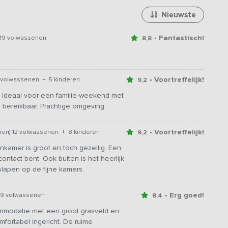
Nieuwste
• Fantastisch!
19 volwassenen
8,8
• Voortreffelijk!
 volwassenen + 5 kinderen
9,2
n. Ideaal voor een familie-weekend met
d bereikbaar. Prachtige omgeving.
-
• Voortreffelijk!
nen)
12 volwassenen + 8 kinderen
9,2
nkamer is groot en toch gezellig. Een
contact bent. Ook buiten is het heerlijk
lapen op de fijne kamers.
• Erg goed!
19 volwassenen
8,4
mmodatie met een groot grasveld en
fortabel ingericht. De ruime