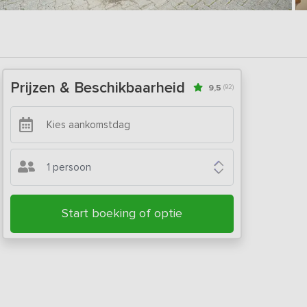
Prijzen & Beschikbaarheid
9,5
(92)
1 persoon
Start boeking of optie