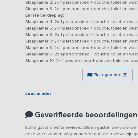
Slaapkamer 2: 2x 1-persoonsbed + douche, toilet en wast
op het souterrain en zeven slaapkamers op de verdiepin
Slaapkamer 3: 2x 1-persoonsbed + douche, toilet en wast
Eerste verdieping:
De accommodatie is zeer ruim opgezet en voorzien van ve
Slaapkamer 4: 2x 1-persoonsbed + douche, toilet en wast
hoeven te vervelen. Zo is er een inpandige recreatieruimte
Slaapkamer 5: 2x 1-persoonsbed + douche, toilet en wast
en kinderspeelhoek voor privégebruik. Verder vind je er
Slaapkamer 6: 2x 1-persoonsbed + douche, toilet en wast
barbecue (hout inbegrepen). Er is een grote privétuin me
Slaapkamer 7: 2x 1-persoonsbed + douche, toilet en wast
heeft zijn eigen ingang en faciliteiten, maar ligt direc
Slaapkamer 8: 2x 1-persoonsbed + douche, toilet en wast
los van elkaar verhuurd. Dit betekent dat je een gedeeld te
Slaapkamer 9: 2x 1-persoonsbed + douche, toilet en wast
tegenkomen. Voor gezamenlijk gebruik (samen met de an
Slaapkamer 10: 2x 1-persoonsbed + douche, toilet en was
aanwezig. Kortom, de ideale plek om met familie en vrie
Indien gewenst kunnen ontbijt, lunch, diner of een barbe
Plattegronden (5)
verschillende mogelijkheden.
Bijzonderheden:
Lees minder
Gezien de luxe en ligging is deze accommodatie zeer
accommodatie wordt niet verhuurd aan jongeren, stu
Bedlinnen voor babybedjes altijd zelf meenemen.
Geverifieerde beoordelingen
Echte gasten, echte reviews. Alleen gasten die via onz
deze wijze kunnen wij garanderen dat alle reviews zijn 