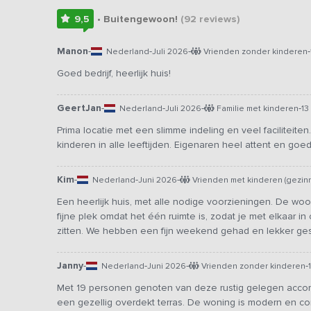
9,5
• Buitengewoon!
(92
reviews
)
Manon
-
-
-
-
Nederland
Juli 2026
Vrienden zonder kinderen
Goed bedrijf, heerlijk huis!
GeertJan
-
-
-
-
Nederland
Juli 2026
Familie met kinderen
13
Prima locatie met een slimme indeling en veel faciliteite
kinderen in alle leeftijden. Eigenaren heel attent en goe
Kim
-
-
-
Nederland
Juni 2026
Vrienden met kinderen (gezin
Een heerlijk huis, met alle nodige voorzieningen. De woo
fijne plek omdat het één ruimte is, zodat je met elkaar in 
zitten. We hebben een fijn weekend gehad en lekker ges
Janny
-
-
-
-
Nederland
Juni 2026
Vrienden zonder kinderen
Met 19 personen genoten van deze rustig gelegen acco
een gezellig overdekt terras. De woning is modern en com